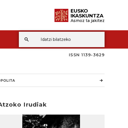
EUSKO
IKASKUNTZA
Asmoz ta jakitez
ISSN 1139-3629
POLITA
Atzoko Irudiak
rakurri