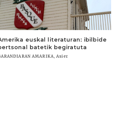
Amerika euskal literaturan: ibilbide
pertsonal batetik begiratuta
BARANDIARAN AMARIKA, Asier