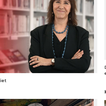
iet
I