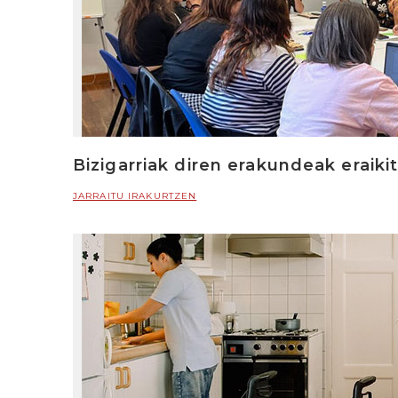
Bizigarriak diren erakundeak eraiki
JARRAITU IRAKURTZEN