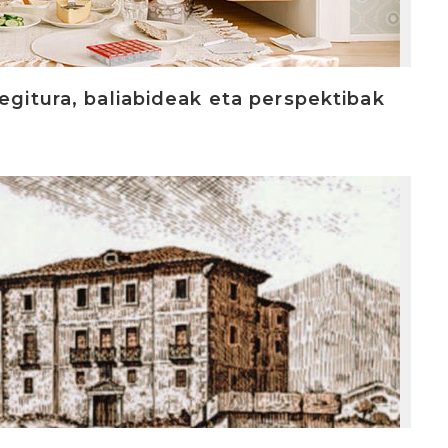
egitura, baliabideak eta perspektibak