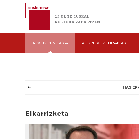
25 URTE
EUSKAL
KULTURA
ZABALTZEN
AZKEN
ZENBAKIA
AURREKO
ZENBAKIAK
HASIER
Elkarrizketa