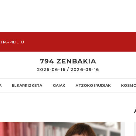
HARPIDETU
794 ZENBAKIA
2026-06-16 / 2026-09-16
A
ELKARRIZKETA
GAIAK
ATZOKO IRUDIAK
KOSMO
I