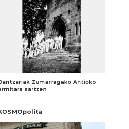
Dantzariak Zumarragako Antioko
ermitara sartzen
KOSMOpolita
rakurri