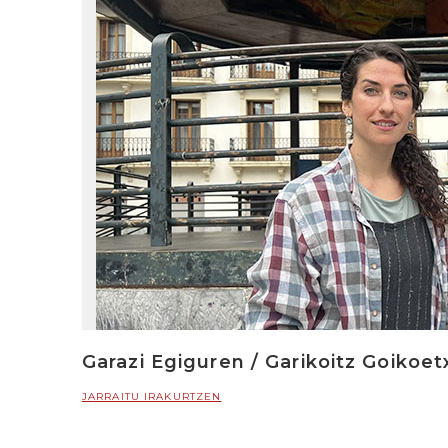
Garazi Egiguren / Garikoitz Goikoe
JARRAITU IRAKURTZEN