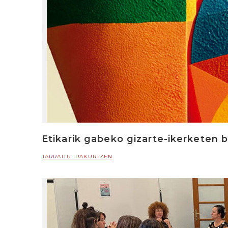
Etikarik gabeko gizarte-ikerketen 
JARRAITU IRAKURTZEN