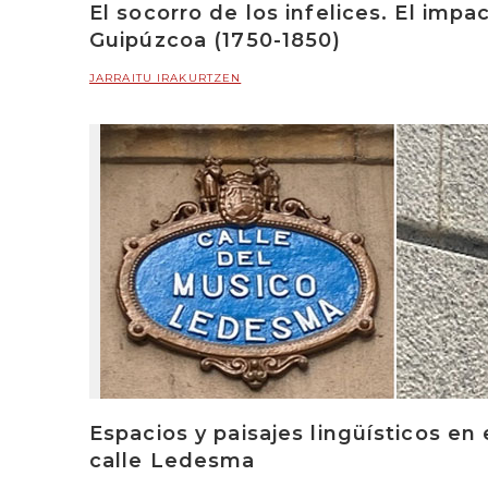
El socorro de los infelices. El imp
Guipúzcoa (1750-1850)
JARRAITU IRAKURTZEN
Espacios y paisajes lingüísticos en
calle Ledesma