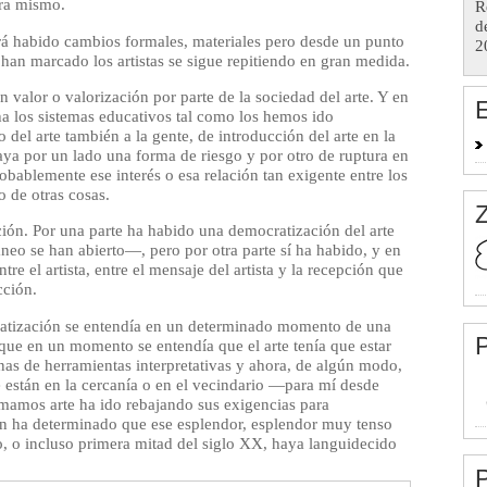
ora mismo.
R
d
rá habido cambios formales, materiales pero desde un punto
2
e han marcado los artistas se sigue repitiendo en gran medida.
alor o valorización por parte de la sociedad del arte. Y en
E
a los sistemas educativos tal como los hemos ido
el arte también a la gente, de introducción del arte en la
ya por un lado una forma de riesgo y por otro de ruptura en
bablemente ese interés o esa relación tan exigente entre los
o de otras cosas.
Z
ión. Por una parte ha habido una democratización del arte
 se han abierto—, pero por otra parte sí ha habido, y en
re el artista, entre el mensaje del artista y la recepción que
cción.
atización se entendía en un determinado momento de una
P
ue en un momento se entendía que el arte tenía que estar
nas de herramientas interpretativas y ahora, de algún modo,
están en la cercanía o en el vecindario —para mí desde
mamos arte ha ido rebajando sus exigencias para
én ha determinado que ese esplendor, esplendor muy tenso
io, o incluso primera mitad del siglo XX, haya languidecido