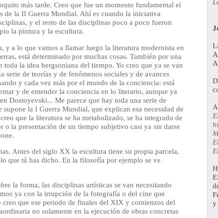
L
poquito más tarde. Creo que fue un momento fundamental el
 de la II Guerra Mundial. Ahí es cuando la iniciativa
disciplinas, y el resto de las disciplinas poco a poco fueron
J
io la pintura y la escultura.
L
a, y a lo que vamos a llamar luego la literatura modernista en
A
uerras, está determinado por muchas cosas. También por una
A
on toda la idea bergsoniana del tiempo. Yo creo que ya se van
 serie de teorías y de fenómenos sociales y de avances
D
esando y cada vez más por el mundo de la conciencia: está
c
entar y de entender la conciencia en lo literario, aunque ya
 en Dostoyevski... Me parece que hay toda una serie de
A
ue supone la I Guerra Mundial, que explican esa necesidad de
E
eo que la literatura se ha metabolizado, se ha integrado de
h
 o la presentación de un tiempo subjetivo casi ya sin darse
M
pone.
E
E
inas. Antes del siglo XX la escultura tiene su propia parcela,
lo que tú has dicho. En la filosofía por ejemplo se ve
H
E
e la forma, las disciplinas artísticas se van necesitando
d
mos ya con la irrupción de la fotografía o del cine que
F
 creo que ese periodo de finales del XIX y comienzos del
y
raordinaria no solamente en la ejecución de obras concretas