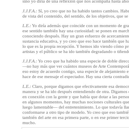
sino yo diría de una reflexión que nos acompaña hasta ah
J.J.F.A.:
Sí, yo creo que no ha habido tantos cambios. Hab
de vista del contenido, del sentido, de los objetivos, que s
L.E.:
Yo diría además que coincide con un momento de gran v
ese sentido también hay una curiosidad: se ponen en march
conociendo después. Hay un gran esfuerzo de acercamiento d
sustancia educativa, y yo creo que eso hace también que ha
lo que es la propia recepción. Y hemos ido viendo cómo pro
artistas y el público se ha ido también degradando o tiñend
J.J.F.A.:
Yo creo que ha habido una especie de doble direcc
—no hay más que ver cuántos museos de Arte Contemporáneo
eso estoy de acuerdo contigo, una especie de alejamiento ent
hace de ese mensaje el espectador. Hay una cierta contradi
L.E.:
Claro, porque digamos que efectivamente esa democr
manera y se ha ido después entendiendo de otra. Digamos q
en conexión con la gente y que había que dotar a las perso
en algunos momentos, hay muchas nociones culturales que 
luego lamentable— del entretenimiento. Lo que todavía lla
conformarse a otro tipo de modelo. Yo creo que eso tambi
también del arte en esa primera parte, o en ese primer terc
mucho.