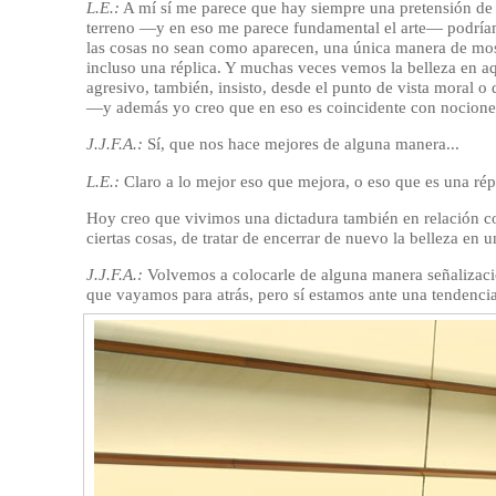
L.E.:
A mí sí me parece que hay siempre una pretensión de be
terreno —y en eso me parece fundamental el arte— podríamo
las cosas no sean como aparecen, una única manera de mostr
incluso una réplica. Y muchas veces vemos la belleza en aqu
agresivo, también, insisto, desde el punto de vista moral o 
—y además yo creo que en eso es coincidente con nociones 
J.J.F.A.:
Sí, que nos hace mejores de alguna manera...
L.E.:
Claro a lo mejor eso que mejora, o eso que es una ré
Hoy creo que vivimos una dictadura también en relación co
ciertas cosas, de tratar de encerrar de nuevo la belleza en u
J.J.F.A.:
Volvemos a colocarle de alguna manera señalizacio
que vayamos para atrás, pero sí estamos ante una tendencia 