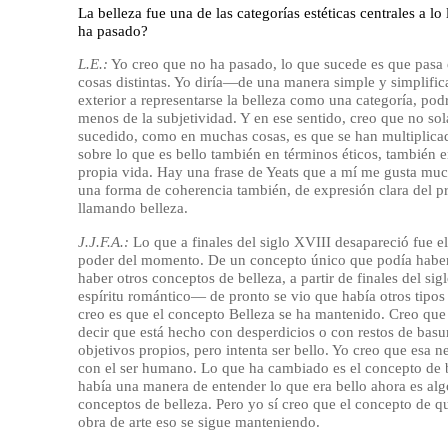
La belleza fue una de las categorías estéticas centrales a lo
ha pasado?
L.E.:
Yo creo que no ha pasado, lo que sucede es que pasa 
cosas distintas. Yo diría—de una manera simple y simplif
exterior a representarse la belleza como una categoría, pod
menos de la subjetividad. Y en ese sentido, creo que no so
sucedido, como en muchas cosas, es que se han multiplica
sobre lo que es bello también en términos éticos, también e
propia vida. Hay una frase de Yeats que a mí me gusta mu
una forma de coherencia también, de expresión clara del 
llamando belleza.
J.J.F.A.:
Lo que a finales del siglo XVIII desapareció fue e
poder del momento. De un concepto único que podía haber d
haber otros conceptos de belleza, a partir de finales del 
espíritu romántico— de pronto se vio que había otros tipos d
creo es que el concepto Belleza se ha mantenido. Creo que
decir que está hecho con desperdicios o con restos de basur
objetivos propios, pero intenta ser bello. Yo creo que esa n
con el ser humano. Lo que ha cambiado es el concepto de be
había una manera de entender lo que era bello ahora es al
conceptos de belleza. Pero yo sí creo que el concepto de que
obra de arte eso se sigue manteniendo.