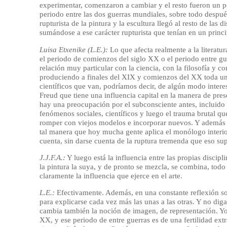
experimentar, comenzaron a cambiar y el resto fueron un 
periodo entre las dos guerras mundiales, sobre todo después
rupturista de la pintura y la escultura llegó al resto de las 
sumándose a ese carácter rupturista que tenían en un princip
Luisa Etxenike (L.E.):
Lo que afecta realmente a la literatur
el periodo de comienzos del siglo XX o el periodo entre g
relación muy particular con la ciencia, con la filosofía y c
produciendo a finales del XIX y comienzos del XX toda una
científicos que van, podríamos decir, de algún modo inter
Freud que tiene una influencia capital en la manera de pres
hay una preocupación por el subconsciente antes, incluido
fenómenos sociales, científicos y luego el trauma brutal q
romper con viejos modelos e incorporar nuevos. Y además cr
tal manera que hoy mucha gente aplica el monólogo interior
cuenta, sin darse cuenta de la ruptura tremenda que eso su
J.J.F.A.:
Y luego está la influencia entre las propias discipl
la pintura la suya, y de pronto se mezcla, se combina, todo 
claramente la influencia que ejerce en el arte.
L.E.:
Efectivamente. Además, en una constante reflexión sobr
para explicarse cada vez más las unas a las otras. Y no diga
cambia también la noción de imagen, de representación. Yo
XX, y ese periodo de entre guerras es de una fertilidad ext