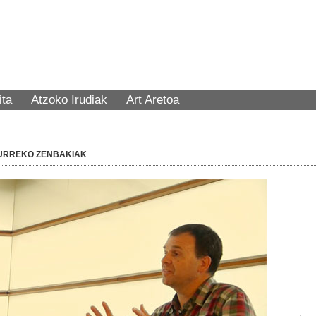
ita
Atzoko Irudiak
Art Aretoa
URREKO ZENBAKIAK