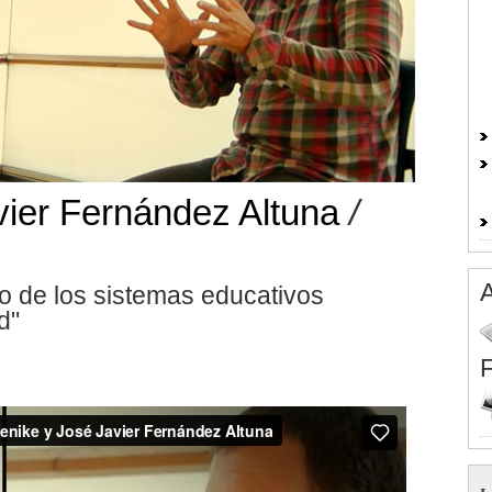
vier Fernández Altuna
/
A
 de los sistemas educativos
d"
F