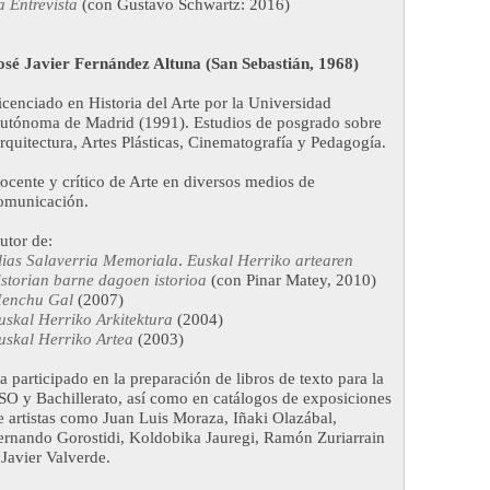
a Entrevista
(con Gustavo Schwartz: 2016)
osé Javier Fernández Altuna (San Sebastián, 1968)
icenciado en Historia del Arte por la Universidad
utónoma de Madrid (1991). Estudios de posgrado sobre
rquitectura, Artes Plásticas, Cinematografía y Pedagogía.
ocente y crítico de Arte en diversos medios de
omunicación.
utor de:
lias Salaverria Memoriala
.
Euskal Herriko artearen
istorian barne dagoen istorioa
(con Pinar Matey, 2010)
enchu Gal
(2007)
uskal Herriko Arkitektura
(2004)
uskal Herriko Artea
(2003)
a participado en la preparación de libros de texto para la
SO y Bachillerato, así como en catálogos de exposiciones
e artistas como Juan Luis Moraza, Iñaki Olazábal,
ernando Gorostidi, Koldobika Jauregi, Ramón Zuriarrain
 Javier Valverde.