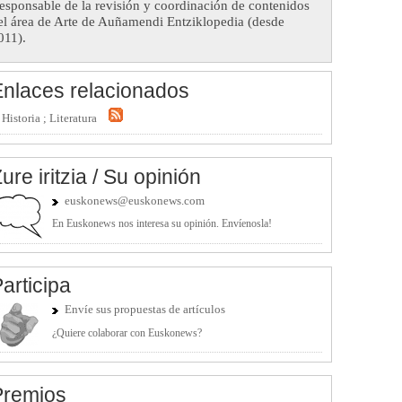
esponsable de la revisión y coordinación de contenidos
el área de Arte de Auñamendi Entziklopedia (desde
011).
nlaces relacionados
Historia ; Literatura
ure iritzia / Su opinión
euskonews@euskonews.com
En Euskonews nos interesa su opinión. Envíenosla!
articipa
Envíe sus propuestas de artículos
¿Quiere colaborar con Euskonews?
Premios