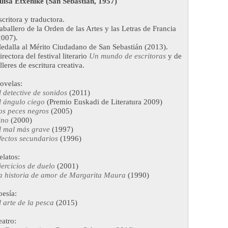
uisa Etxenike (San Sebastián, 1957)
scritora y traductora.
aballero de la Orden de las Artes y las Letras de Francia
2007).
edalla al Mérito Ciudadano de San Sebastián (2013).
irectora del festival literario
Un mundo de escritoras
y de
lleres de escritura creativa.
ovelas:
l detective de sonidos
(2011)
l ángulo ciego
(Premio Euskadi de Literatura 2009)
os peces negros
(2005)
ino
(2000)
l mal más grave
(1997)
fectos secundarios
(1996)
elatos:
jercicios de duelo
(2001)
a historia de amor de Margarita Maura
(1990)
oesía:
l arte de la pesca
(2015)
eatro: