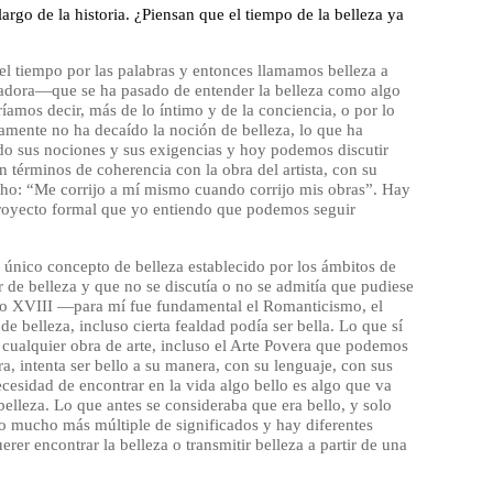
 largo de la historia. ¿Piensan que el tiempo de la belleza ya
el tiempo por las palabras y entonces llamamos belleza a
icadora—que se ha pasado de entender la belleza como algo
ríamos decir, más de lo íntimo y de la conciencia, o por lo
lamente no ha decaído la noción de belleza, lo que ha
do sus nociones y sus exigencias y hoy podemos discutir
n términos de coherencia con la obra del artista, con su
cho: “Me corrijo a mí mismo cuando corrijo mis obras”. Hay
proyecto formal que yo entiendo que podemos seguir
l único concepto de belleza establecido por los ámbitos de
e belleza y que no se discutía o no se admitía que pudiese
siglo XVIII —para mí fue fundamental el Romanticismo, el
e belleza, incluso cierta fealdad podía ser bella. Lo que sí
 cualquier obra de arte, incluso el Arte Povera que podemos
a, intenta ser bello a su manera, con su lenguaje, con sus
ecesidad de encontrar en la vida algo bello es algo que va
lleza. Lo que antes se consideraba que era bello, y solo
go mucho más múltiple de significados y hay diferentes
rer encontrar la belleza o transmitir belleza a partir de una