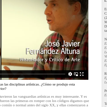
L
E
C
(
M
D
ta
N
E
E
L
V
E
E
R
E
L
s las disciplinas artísticas. ¿Cómo se produjo esta
rior?
P
E
uvieron las vanguardias artísticas es muy interesante. Y es
a fueron las primeras en romper con los códigos digamos que
T
 común o normal antes del siglo XX, y ellas comenzaron a