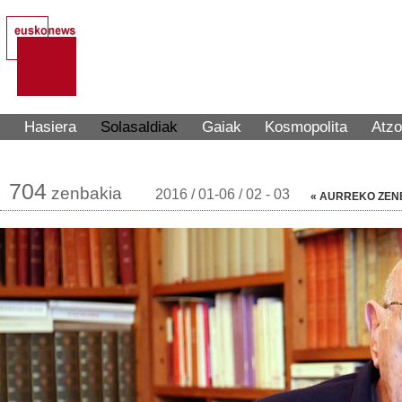
Hasiera
Solasaldiak
Gaiak
Kosmopolita
Atzo
704
zenbakia
2016 / 01-06 / 02 - 03
« AURREKO ZEN