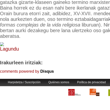
gatazka gizarte-klaseen gaineko termino marxiste
Baina horrek ez du esan nahi bere ikerlanak gataz
Orain burura etorri zait, adibidez, XV-XVII. mendee
nola aurkezten duen, oso termino eztabaidagarriak 
formas complejas de la vida religiosa
liburuan). Ni
bertan aurki dezakegu bere lana ulertzeko oso gak
aberatsa.
Irakurleen iritziak:
Disqus
comments powered by
Harpidetza / Suscripción
Quiénes somos
Política de privacidad