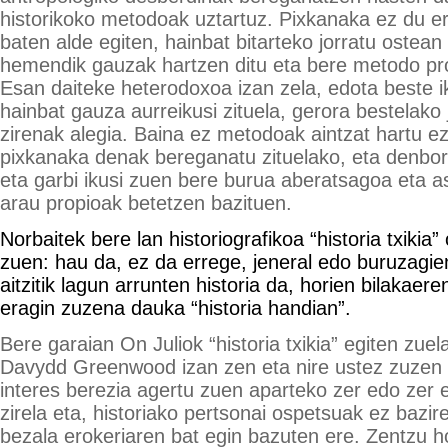
historikoko metodoak uztartuz. Pixkanaka ez du er
baten alde egiten, hainbat bitarteko jorratu ostean
hemendik gauzak hartzen ditu eta bere metodo pr
Esan daiteke heterodoxoa izan zela, edota beste ik
hainbat gauza aurreikusi zituela, gerora bestelako 
zirenak alegia. Baina ez metodoak aintzat hartu ez z
pixkanaka denak bereganatu zituelako, eta denbor
eta garbi ikusi zuen bere burua aberatsagoa eta 
arau propioak betetzen bazituen.
Norbaitek bere lan historiografikoa “historia txiki
zuen: hau da, ez da errege, jeneral edo buruzagien
aitzitik lagun arrunten historia da, horien bilakaere
eragin zuzena dauka “historia handian”.
Bere garaian On Juliok “historia txikia” egiten zue
Davydd Greenwood izan zen eta nire ustez zuzen z
interes berezia agertu zuen aparteko zer edo zer 
zirela eta, historiako pertsonai ospetsuak ez bazir
bezala erokeriaren bat egin bazuten ere. Zentzu h