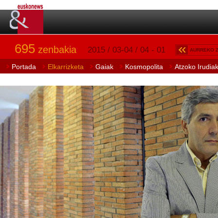
695
zenbakia
2015 / 03-04 / 04 - 01
AURREKO 
Portada
Elkarrizketa
Gaiak
Kosmopolita
Atzoko Irudia