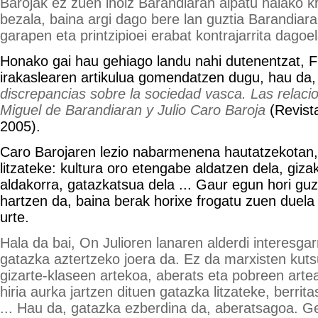
Barojak ez zuen inoiz Barandiaran aipatu halako kr
bezala, baina argi dago bere lan guztia Barandiara
garapen eta printzipioei erabat kontrajarrita dagoel
Honako gai hau gehiago landu nahi dutenentzat, Fr
irakaslearen artikulua gomendatzen dugu, hau da
discrepancias sobre la sociedad vasca. Las relaci
Miguel de Barandiaran y Julio Caro Baroja
(Revist
2005).
Caro Barojaren lezio nabarmenena hautatzekotan,
litzateke: kultura oro etengabe aldatzen dela, giza
aldakorra, gatazkatsua dela ... Gaur egun hori gu
hartzen da, baina berak horixe frogatu zuen duela
urte.
Hala da bai, On Julioren lanaren alderdi interesgar
gatazka aztertzeko joera da. Ez da marxisten kut
gizarte-klaseen artekoa, aberats eta pobreen artean
hiria aurka jartzen dituen gatazka litzateke, berrita
... Hau da, gatazka ezberdina da, aberatsagoa. G