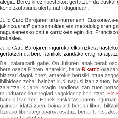
alegia. Bereziki ezinbestekoa gertatzen da euskal 
konplexutasuna ulertu nahi dugunean.
Julio Caro Barojaren urte-hurrenean, Euskonews-e
jakintsuaren” pentsamoldea eta metodologiaren ga
nagusienetako bati elkarrizketa egin dio: Francisc
irakaslea.
Julio Caro Barojaren inguruko elkarrizketa hastek
gertatzen da bere familiak izandako eragina aipat
Bai, zalantzarik gabe. On Julioren lanak berak oso
bere osaba Pioren lanarekin, baita
Rikardo
osabare
bizitzari dagokionez, amarekin hertsiki lotuta zego
ibilbidean zehar hainbat irudi nagusi izan zituen, b
zalantzarik gabe, eragin handiena izan zuen perts
munduaren ikuspegiari dagokionez behintzat,
Pio 
handia izan zen. Honek euskaltasunaren inguruan 
gainean idatzi zuen, baina aldi berean liburu biltza
Itzeako liburutegi oparoa osatuz, berau funtsezko
Julioren heziketan.