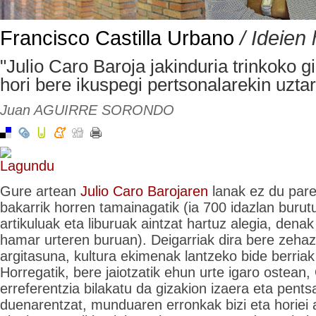
Francisco Castilla Urbano
/ Ideien 
"Julio Caro Baroja jakinduria trinkoko g
hori bere ikuspegi pertsonalarekin uztar
Juan AGUIRRE SORONDO
Gure artean
Julio Caro Barojaren
lanak ez du pare
bakarrik horren tamainagatik (ia 700 idazlan burutu
artikuluak eta liburuak aintzat hartuz alegia, denak
hamar urteren buruan). Deigarriak dira bere zeha
argitasuna, kultura ekimenak lantzeko bide berriak i
Horregatik, bere jaiotzatik ehun urte igaro ostean,
erreferentzia bilakatu da gizakion izaera eta pent
duenarentzat, munduaren erronkak bizi eta horiei 