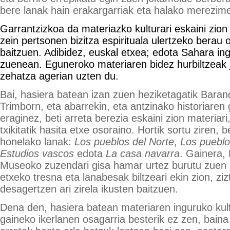
bere lanak hain erakargarriak eta halako merezi
Garrantzizkoa da materiazko kulturari eskaini zion 
zein pertsonen bizitza espirituala ulertzeko berau o
baitzuen. Adibidez, euskal etxea; edota Sahara ing
zuenean. Eguneroko materiaren bidez hurbiltzeak 
zehatza agerian uzten du.
Bai, hasiera batean izan zuen heziketagatik Baran
Trimborn, eta abarrekin, eta antzinako historiaren
eraginez, beti arreta berezia eskaini zion materia
txikitatik hasita etxe osoraino. Hortik sortu ziren, 
honelako lanak:
Los pueblos del Norte
,
Los puebl
Estudios vascos
edota
La casa navarra
. Gainera,
Museoko zuzendari gisa hamar urtez burutu zuen l
etxeko tresna eta lanabesak biltzeari ekin zion, ziz
desagertzen ari zirela ikusten baitzuen.
Dena den, hasiera batean materiaren inguruko kult
gaineko ikerlanen osagarria besterik ez zen, bain