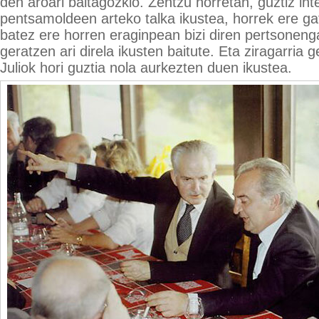
den aroari baitagozkio. Zentzu horretan, guztiz int
pentsamoldeen arteko talka ikustea, horrek ere ga
batez ere horren eraginpean bizi diren pertsoneng
geratzen ari direla ikusten baitute. Eta ziragarria 
Juliok hori guztia nola aurkezten duen ikustea.