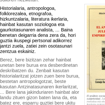
Historialaria, antropologoa,
folklorezalea, etnografoa,
hizkuntzalaria, literatura ikerlaria,
hainbat kasutan soziologoa eta
gaurkotasunaren analista, ... Baina
benetan deigarria dena zera da, hori
guztia ikuspegi pertsonal adikorrez
jantzi zuela, zatiei zein osotasunari
zentzua eskainiz.
Berez, bere bizitzan zehar hainbat
unetan bere burua era desberdinetan
deskribatzen du. Zenbait kasutan
historialaritzat jotzen zuen bere burua,
bestetan antropologotzat, beste
kasutan Antzinatasunaren ikerlaritzat,
... Bere lana jakinduriaren hainbat alor
El análisis soci
landu zituen gizon baten lana da, eta
subjetividad
, Ju
metodoa eta eko
batez ere, esparru guztiei bere ukitu
ikerketa orokorr