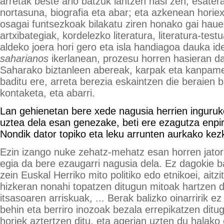
arretak beste arlo batzuk lantzen hasi zen, esate
nortasuna, biografia eta abar; eta azkenean horie
osagai funtsezkoak bilakatu ziren honako gai haue
artxibategiak, kordelezko literatura, literatura-tes
aldeko joera hori gero eta isla handiagoa dauka id
saharianos
ikerlanean, prozesu horren hasieran d
Saharako biztanleen abereak, karpak eta kanpam
baditu ere, arreta berezia eskaintzen die beraien b
kontaketa, eta abarri.
Lan gehienetan bere xede nagusia herrien inguruk
uztea dela esan genezake, beti ere ezagutza enpir
Nondik dator topiko eta leku arrunten aurkako kez
Ezin izango nuke zehatz-mehatz esan horren jatorr
egia da bere ezaugarri nagusia dela. Ez dagokie b
zein Euskal Herriko mito politiko edo etnikoei, aitzi
hizkeran nonahi topatzen ditugun mitoak hartzen di
itsasoaren arriskuak, ... Berak balizko oinarririk ez
behin eta berriro inozoak bezala errepikatzen ditug
horiek aztertzen ditu, eta agerian uzten du halako