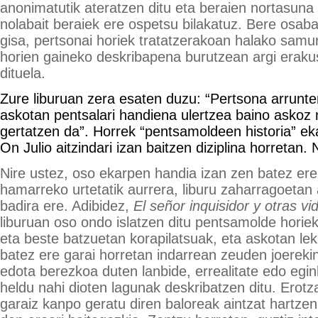
anonimatutik ateratzen ditu eta beraien nortasuna
nolabait beraiek ere ospetsu bilakatuz. Bere osaba
gisa, pertsonai horiek tratatzerakoan halako samu
horien gaineko deskribapena burutzean argi eraku
dituela.
Zure liburuan zera esaten duzu: “Pertsona arrunt
askotan pentsalari handiena ulertzea baino askoz
gertatzen da”. Horrek “pentsamoldeen historia” ek
On Julio aitzindari izan baitzen diziplina horretan. 
Nire ustez, oso ekarpen handia izan zen batez ere
hamarreko urtetatik aurrera, liburu zaharragoetan 
badira ere. Adibidez,
El señor inquisidor y otras vid
liburuan oso ondo islatzen ditu pentsamolde horiek
eta beste batzuetan korapilatsuak, eta askotan le
batez ere garai horretan indarrean zeuden joerekin
edota berezkoa duten lanbide, errealitate edo egin
heldu nahi dioten lagunak deskribatzen ditu. Erotza
garaiz kanpo geratu diren baloreak aintzat hartzen