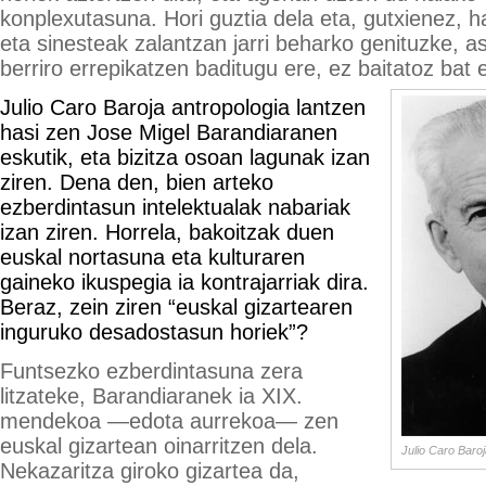
konplexutasuna. Hori guztia dela eta, gutxienez, h
eta sinesteak zalantzan jarri beharko genituzke, a
berriro errepikatzen baditugu ere, ez baitatoz bat e
Julio Caro Baroja antropologia lantzen
hasi zen Jose Migel Barandiaranen
eskutik, eta bizitza osoan lagunak izan
ziren. Dena den, bien arteko
ezberdintasun intelektualak nabariak
izan ziren. Horrela, bakoitzak duen
euskal nortasuna eta kulturaren
gaineko ikuspegia ia kontrajarriak dira.
Beraz, zein ziren “euskal gizartearen
inguruko desadostasun horiek”?
Funtsezko ezberdintasuna zera
litzateke, Barandiaranek ia XIX.
mendekoa —edota aurrekoa— zen
euskal gizartean oinarritzen dela.
Julio Caro Baroj
Nekazaritza giroko gizartea da,