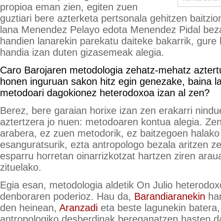
propioa eman zien, egiten zuen
guztiari bere azterketa pertsonala gehitzen baitzio
lana Menendez Pelayo edota Menendez Pidal beza
handien lanarekin parekatu daiteke bakarrik, gure 
handia izan duten gizasemeak alegia.
Caro Barojaren metodologia zehatz-mehatz aztert
honen inguruan sakon hitz egin genezake, baina la
metodoari dagokionez heterodoxoa izan al zen?
Berez, bere garaian horixe izan zen erakarri nind
aztertzera jo nuen: metodoaren kontua alegia. Ze
arabera, ez zuen metodorik, ez baitzegoen halako
esanguratsurik, ezta antropologo bezala aritzen z
esparru horretan oinarrizkotzat hartzen ziren arau
zituelako.
Egia esan, metodologia aldetik On Julio heterodox
denboraren poderioz. Hau da,
Barandiaranekin
har
den heinean,
Aranzadi
eta beste lagunekin batera
antropologiko desberdinak bereganatzen hasten da