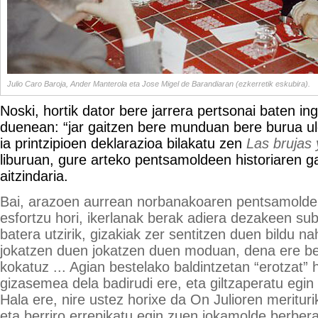
Julio Caro Baroja, Ander Manterola eta Jose Migel de Barandiaran (ezkerretik eskubira).
Noski, hortik dator bere jarrera pertsonai baten i
duenean: “jar gaitzen bere munduan bere burua ul
ia printzipioen deklarazioa bilakatu zen
Las brujas
liburuan, gure arteko pentsamoldeen historiaren g
aitzindaria.
Bai, arazoen aurrean norbanakoaren pentsamolde
esfortzu hori, ikerlanak berak adiera dezakeen sub
batera utzirik, gizakiak zer sentitzen duen bildu na
jokatzen duen jokatzen duen moduan, dena ere be
kokatuz ... Agian bestelako baldintzetan “erotzat”
gizasemea dela badirudi ere, eta giltzaperatu egi
Hala ere, nire ustez horixe da On Julioren meritur
eta berriro errepikatu egin zuen jokamolde berbera