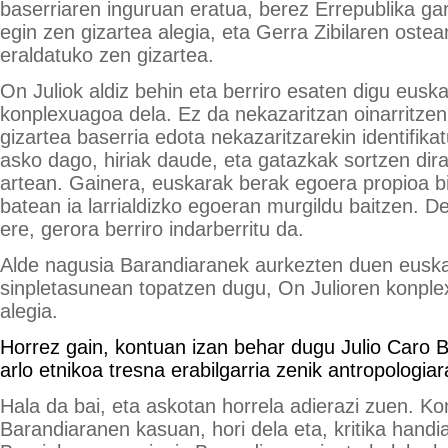
baserriaren inguruan eratua, berez Errepublika ga
egin zen gizartea alegia, eta Gerra Zibilaren ostea
eraldatuko zen gizartea.
On Juliok aldiz behin eta berriro esaten digu euska
konplexuagoa dela. Ez da nekazaritzan oinarritzen
gizartea baserria edota nekazaritzarekin identifikatu.
asko dago, hiriak daude, eta gatazkak sortzen dira
artean. Gainera, euskarak berak egoera propioa bi
batean ia larrialdizko egoeran murgildu baitzen. D
ere, gerora berriro indarberritu da.
Alde nagusia Barandiaranek aurkezten duen euska
sinpletasunean topatzen dugu, On Julioren konpl
alegia.
Horrez gain, kontuan izan behar dugu Julio Caro B
arlo etnikoa tresna erabilgarria zenik antropologiar
Hala da bai, eta askotan horrela adierazi zuen. K
Barandiaranen kasuan, hori dela eta, kritika handia