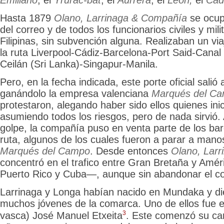
Emiliano
, el
Yrurac-bat
, el
Aurrera
, el
León,
el
Cád
Hasta 1879
Olano, Larrinaga & Compañía
se ocup
del correo y de todos los funcionarios civiles y mil
Filipinas, sin subvención alguna. Realizaban un vi
la ruta Liverpool-Cádiz-Barcelona-Port Said-Cana
Ceilán (Sri Lanka)-Singapur-Manila.
Pero, en la fecha indicada, este porte oficial salió
ganándolo la empresa valenciana
Marqués del C
protestaron, alegando haber sido ellos quienes inic
asumiendo todos los riesgos, pero de nada sirvió.
golpe, la compañía puso en venta parte de los bar
ruta, algunos de los cuales fueron a parar a manos
Marqués del Campo
. Desde entonces
Olano, Larr
concentró en el trafico entre Gran Bretaña y Amé
Puerto Rico y Cuba—, aunque sin abandonar el co
Larrinaga y Longa habían nacido en Mundaka y d
muchos jóvenes de la
comarca. Uno de ellos fue el
3
vasca) José Manuel Etxeita
. Este comenzó su ca