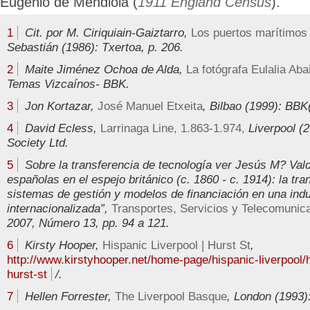
Eugenio de Mendiola (
1911 England Census
).
1
Cit. por M. Ciriquiain-Gaiztarro,
Los puertos marítimos
Sebastián (1986): Txertoa, p. 206.
2
Maite Jiménez Ochoa de Alda,
La fotógrafa Eulalia Aba
Temas Vizcaínos- BBK.
3
Jon Kortazar,
José Manuel Etxeita
, Bilbao (1999): BB
4
David Ecless,
Larrinaga Line, 1.863-1.974,
Liverpool (
Society Ltd.
5
Sobre la transferencia de tecnología ver Jesús M? Vald
españolas en el espejo británico (c. 1860 - c. 1914): la tra
sistemas de gestión y modelos de financiación en una indu
internacionalizada”,
Transportes, Servicios y Telecomunic
2007, Número 13, pp. 94 a 121.
6
Kirsty Hooper,
Hispanic Liverpool | Hurst St
,
http://www.kirstyhooper.net/home-page/hispanic-liverpool/h
hurst-st
/.
7
Hellen Forrester,
The Liverpool Basque
, London (1993):