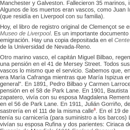
Manchester y Galveston. Fallecieron 35 marinos, in
Algunos de los muertos eran vascos, como Juan
(que residía en Liverpool con su familia).
Hoy, el libro de registro original de Clemençot se 
Museo de Liverpool
. Es un importante documento p
emigración. Hay una copia depositada en el
Cente
de la Universidad de Nevada-Reno.
Otro marino vasco, el capitán Miguel Bilbao, rege
una pensión en el 41 de Mersey Street. Todos sus 
vascos lo mismo que el servicio. Sabemos que, en
era María Cafranga mientras que María Ispizua era
general”. En 1891, Pedro Bilbao y Carmen Larroc
pensión en el 58 de Park Lane. En 1901, Bautista T
zapatero, vivía con su esposa Magdalena Remente
en el 56 de Park Lane.
En 1911, Julián Gorriño, de
8
sastrería en el 111 de la misma calle
. En el 19 d
tenía su carnicería (para suministro a los barcos) 
vivían su esposa Rufina y dos parientes: Ciriaca d