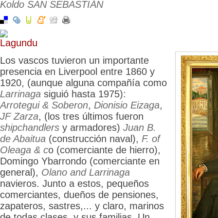
Koldo SAN SEBASTIÁN
Los vascos tuvieron un importante
presencia en Liverpool entre 1860 y
1920
, (aunque alguna compañía como
Larrinaga
siguió hasta 1975):
Arrotegui & Soberon
,
Dionisio Eizaga
,
JF Zarza
, (los tres últimos fueron
shipchandlers
y armadores)
Juan B.
de Abaitua
(construcción naval),
F. of
Oleaga
& c
o (comerciante de hierro),
Domingo Ybarrondo (comerciante en
general),
Olano and Larrinaga
navieros. Junto a estos, pequeños
comerciantes, dueños de pensiones,
zapateros, sastres,... y claro, marinos
de todas clases, y sus familias. Un