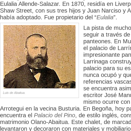
Eulalia Allende-Salazar. En 1870, residía en Liverp
Shaw Street, con sus tres hijos y Juan Narciso y 
había adoptado. Fue propietario del “
Eulalia
”.
La pista de mucho
seguir a través de 
panteones. En Mu
el palacio de Larrí
impresionante pan
Larrinaga constru
palacio para su e
nunca ocupó y que
referencias vasca
se encuentra asim
Luis de Abaitua.
escritor José Manu
mismo ocurre con 
Arrotegui en la vecina Busturia. En Begoña, hoy pa
encuentra el
Palacio del Pino
, de estilo inglés, con
matrimonio Olano-Abaitua. Este chalet, de marcado 
levantaron y decoraron con materiales y mobiliari