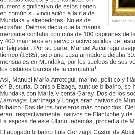
número significativo de estos tienen
en común su vinculación a la ría de
Mundaka y alrededores. No es de
Manuel M. De Ar
extrañar. Delmás decía que la marina
mercante contaba con más de 100 capitanes de lar
y 400 marineros en servicio activo salidos de “es
anteiglesia”. Por su parte, Manuel Azcárraga ase
tiempo (1885), sólo una casa armadora dejaba 30
mensuales en Mundaka,
por los sueldos de sus v
1
los distintos barcos de la compañía
.
Así, Manuel María Arrotegui, marino, político y fil
en Busturia. Dionisio Eizaga, aunque bilbaíno, se
Mundaka con María Vicenta Garay. Dos de los so
Larrínaga
: Larrínaga y Longa eran nativos de Mu
bilbaíno. Dos de los hoteleros más conocidos, Cle
eran, respectivamente, nativos de Elantxobe y de
La esposa de este último, además, procedía de 
El abogado bilbaíno Luis Gonzaga Cástor de Abai