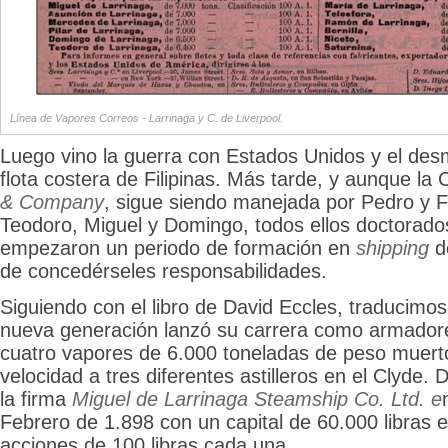
Línea de Vapores Correos - Larrinaga y C. de Liverpool.
Luego vino la guerra con Estados Unidos y el des
flota costera de Filipinas. Más tarde, y aunque l
& Company
, sigue siendo manejada por Pedro y F
Teodoro, Miguel y Domingo, todos ellos doctorad
empezaron un periodo de formación en
shipping
d
de concedérseles responsabilidades.
Siguiendo con el libro de David Eccles, traducim
nueva generación lanzó su carrera como armador
cuatro vapores de 6.000 toneladas de peso muert
velocidad a tres diferentes astilleros en el Clyde.
la firma
Miguel de Larrinaga Steamship Co. Ltd. e
Febrero de 1.898 con un capital de 60.000 libras es
acciones de 100 libras cada una.