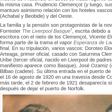
la misma casa. Prudencio Clemençot (y luego, su
mantuvo asimismo relación con los hoteles vasco
(Achabal y Beobide) y del Oeste.
La familia y la
pensión son protagonistas de la no
7
Forrester
The Liverpool Basque
, escrita debido a
escritora con el nieto de los Clemençot, Vicente E
forma parte de la trama el vapor
Esperanza de La
final. En su tripulación, varios vascos: Doroteo El
Arteaga, primer oficial, casado con Saturnina Cle
Uribe (tercer oficial, nacido en Liverpool de padres
manifiesto aparece como Basque), José Ozamiz (c
Bilbao (cadete). Su última entrada en el puerto de
el 16 de agosto de 1920 en una travesía desde 
más tarde, el 2 de febrero de 1921 desaparecía si
después de dejar el puerto de Norfolk.