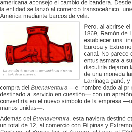
americana aconsejó el cambio de bandera. Desde
la entidad se lanzó al comercio transoceánico, un
América mediante barcos de vela.
Pero, al abrirse e
1869, Ramón de L
establecer una lí
Europa y Extremo 
canal. No parece 
entusiasmara a su
discutirla dejaron
Un apretón de manos se convertiría en el nuevo
de una moneda lan
símbolo de la empresa.
Larrinaga ganó, y l
compra del
Buenaventura
—el nombre dado al pr
destinado al servicio en cuestión— con un apret
convertiría en el nuevo símbolo de la empresa —
manos unidas—.
Además del
Buenaventura
, esta naviera destinó o
un total de 12, al comercio con Filipinas y Extremo