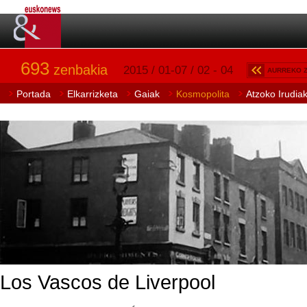
693
zenbakia
2015 / 01-07 / 02 - 04
AURREKO 
Portada
Elkarrizketa
Gaiak
Kosmopolita
Atzoko Irudia
Los Vascos de Liverpool