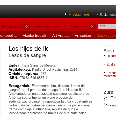
Euskonews
Euskonews
- 2015/01/07
AURREKO ZENBAKIAK
HURRENGOA
osmopolita
Atzoko Irudiak
Art Aretoa
Artisautza
Euskobook
Los hijos de Ik
Beste
Lazos de sangre
Histor
Euskal
Egilea:
Iñaki Sainz de Murieta
Argitaletxea:
Kindle Direct Publishing, 2014
Eros(k
Orrialde kopurua:
267
merkanti
ISBN:
978-84-616-6857-1
Ezaugarriak:
El presente libro, titulado “Lazos de
sangre”, es el primero de la saga “Los hijos de Ik”.
Zure i
Ambientada en una sociedad cazadora-recolectora de
América septentrional en pleno proceso de
sedentarización, intenta reproducir la vida y costumbres
de los nativos norteamericanos, sin omitir por ello una
trama compleja e intrincada, repleta de giros e
inesperadas sorpresas de manos de sus principales