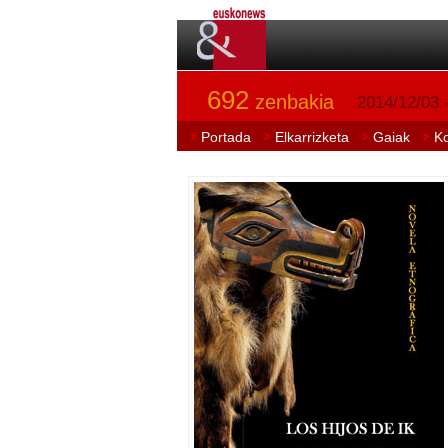
692
zenbakia
2014/12/03 
Portada
Elkarrizketa
Gaiak
K