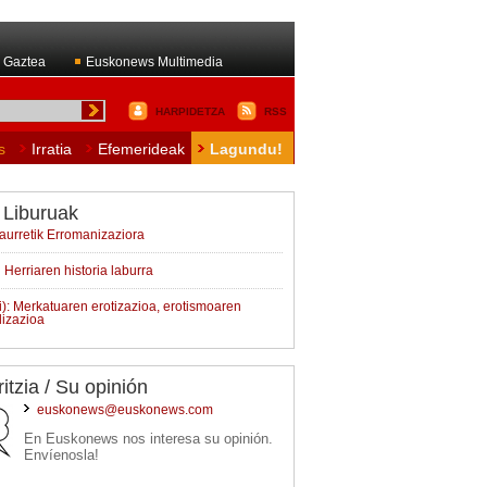
 Gaztea
Euskonews Multimedia
HARPIDETZA
RSS
s
Irratia
Efemerideak
Lagundu!
 Liburuak
iaurretik Erromanizaziora
 Herriaren historia laburra
i): Merkatuaren erotizazioa, erotismoaren
lizazioa
ritzia / Su opinión
euskonews@euskonews.com
En Euskonews nos interesa su opinión.
Envíenosla!