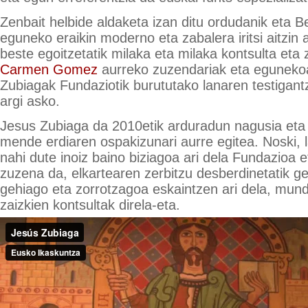
Zenbait helbide aldaketa izan ditu ordudanik eta 
eguneko eraikin moderno eta zabalera iritsi aitzin 
beste egoitzetatik milaka eta milaka kontsulta eta z
Carmen Gomez
aurreko zuzendariak eta eguneko
Zubiagak Fundaziotik burututako lanaren testigan
argi asko.
Jesus Zubiaga da 2010etik arduradun nagusia eta 
mende erdiaren ospakizunari aurre egitea. Noski, l
nahi dute inoiz baino biziagoa ari dela Fundazioa 
zuzena da, elkartearen zerbitzu desberdinetatik ge
gehiago eta zorrotzagoa eskaintzen ari dela, mundu
zaizkien kontsultak direla-eta.