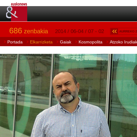
686
zenbakia
2014 / 06-04 / 07 - 02
AURREKO 
Portada
Elkarrizketa
Gaiak
Kosmopolita
Atzoko Irudia