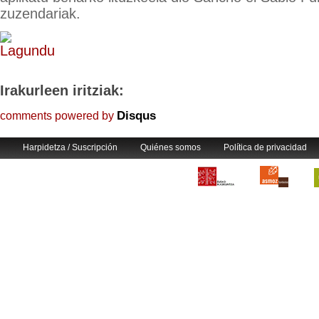
zuzendariak.
Irakurleen iritziak:
Disqus
comments powered by
Harpidetza / Suscripción
Quiénes somos
Política de privacidad