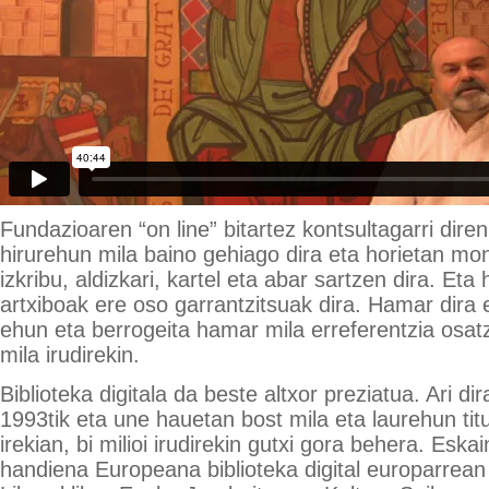
Fundazioaren “on line” bitartez kontsultagarri diren
hirurehun mila baino gehiago dira eta horietan mo
izkribu, aldizkari, kartel eta abar sartzen dira. Eta
artxiboak ere oso garrantzitsuak dira. Hamar dira 
ehun eta berrogeita hamar mila erreferentzia osat
mila irudirekin.
Biblioteka digitala da beste altxor preziatua. Ari dir
1993tik eta une hauetan bost mila eta laurehun tit
irekian, bi milioi irudirekin gutxi gora behera. Eskai
handiena Europeana biblioteka digital europarrean