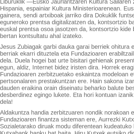
Liburuklik —Eusko Jaurlaritzaren Kultura Sailaren
Hispania, espainiar Kultura Ministerioarenean. Eus
gainera, sendi artxiboak jarriko dira Dokuklik funt
eguneroko prentsa digitalizatzen da, kontsortzio b
euskal prentsa osoa jasotzen da, kontsortzio kide
bertan kontsultatu ahal izateko.
Jesus Zubiagak garbi dauka garai berriek ohitura e
berriak ekarri dituztela eta Fundazioaren erabiltzail
dela. Duela hogei bat urte bisitari gehienak present
egun, aldiz, Internet bidez iristen dira. Horrek era
Fundazioaren zerbitzuetako eskaintza modeloan et
pertsonalaren prestakuntzan ere. Hain sakona iza
dauden eraikina orain diseinatu beharko balute b
desberdinez egingo lukete. Eta hori kontuan izani
dela!
Aldakuntza handia zerbitzuaren nondik norakoan e
Fundazioaren finantza sisteman ere, Aurrezki Kut
Sozialetarako diruak modu diferentean kudeatuko 
Kutxabank banku bat baita. Hiru Kutxek eutsiko diot