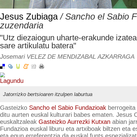
Jesus Zubiaga
/ Sancho el Sabio 
zuzendaria
"Utz diezaiogun uharte-erakunde izatea
sare artikulatu batera"
Josemari VELEZ DE MENDIZABAL AZKARRAGA
Jatorrizko bertsioaren itzulpen laburtua
Gasteizko
Sancho el Sabio Fundazioak
berrogeita
ditu aurten euskal kulturari babes ematen. Jesus O
euskaltzaleak
Gasteizko Aurrezki Kutxan
abian jarr
Fundazioa euskal liburu eta artxiboak biltzen eta e
eta egun erreferentzia da euskal funts espezializa