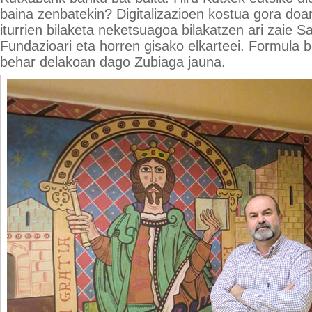
baina zenbatekin? Digitalizazioen kostua gora doa
iturrien bilaketa neketsuagoa bilakatzen ari zaie S
Fundazioari eta horren gisako elkarteei. Formula be
behar delakoan dago Zubiaga jauna.