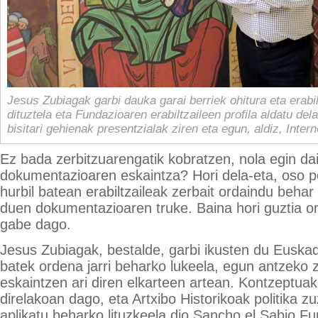
Jesus Zubiagak garbi dauka garai berriek ohitura eta erabil
dituztela eta Fundazioaren erabiltzaileen profila aldatu del
bisitari gehienak presentzialak ziren eta egun, aldiz, Interne
Ez bada zerbitzuarengatik kobratzen, nola egin dai
dokumentazioaren eskaintza? Hori dela-eta, oso p
hurbil batean erabiltzaileak zerbait ordaindu behar
duen dokumentazioaren truke. Baina hori guztia or
gabe dago.
Jesus Zubiagak, bestalde, garbi ikusten du Euskadi
batek ordena jarri beharko lukeela, egun antzeko 
eskaintzen ari diren elkarteen artean. Kontzeptuak
direlakoan dago, eta Artxibo Historikoak politika 
aplikatu beharko lituzkeela dio Sancho el Sabio F