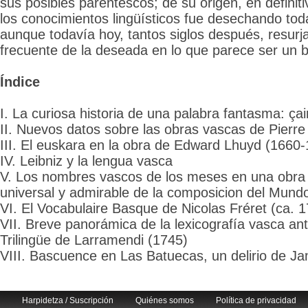
sus posibles parentescos; de su origen, en definiti
los conocimientos lingüísticos fue desechando tod
aunque todavía hoy, tantos siglos después, resu
frecuente de la deseada en lo que parece ser un bu
Índice
I. La curiosa historia de una palabra fantasma: ça
II. Nuevos datos sobre las obras vascas de Pierre
III. El euskara en la obra de Edward Lhuyd (1660
IV. Leibniz y la lengua vasca
V. Los nombres vascos de los meses en una obra 
universal y admirable de la composicion del Mund
VI. El Vocabulaire Basque de Nicolas Fréret (ca. 
VII. Breve panorámica de la lexicografía vasca ante
Trilingüe de Larramendi (1745)
VIII. Bascuence en Las Batuecas, un delirio de J
Harpidetza / Suscripción
Quiénes somos
Política de privacidad