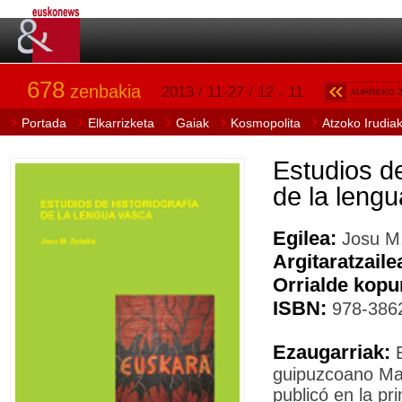
678
zenbakia
2013 / 11-27 / 12 - 11
AURREKO 
Portada
Elkarrizketa
Gaiak
Kosmopolita
Atzoko Irudia
Estudios de
de la leng
Egilea:
Josu M.
Argitaratzaile
Orrialde kopu
ISBN:
978-386
Ezaugarriak:
guipuzcoano Ma
publicó en la pr