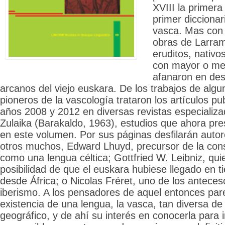
XVIII la primera
primer diccionar
vasca. Mas con 
obras de Larram
eruditos, nativo
con mayor o me
afanaron en des
arcanos del viejo euskara. De los trabajos de alg
pioneros de la vascología trataron los artículos pu
años 2008 y 2012 en diversas revistas especializ
Zulaika (Barakaldo, 1963), estudios que ahora pr
en este volumen. Por sus páginas desfilarán auto
otros muchos, Edward Lhuyd, precursor de la cons
como una lengua céltica; Gottfried W. Leibniz, qui
posibilidad de que el euskara hubiese llegado en 
desde África; o Nicolas Fréret, uno de los anteces
iberismo. A los pensadores de aquel entonces pare
existencia de una lengua, la vasca, tan diversa de
geográfico, y de ahí su interés en conocerla para