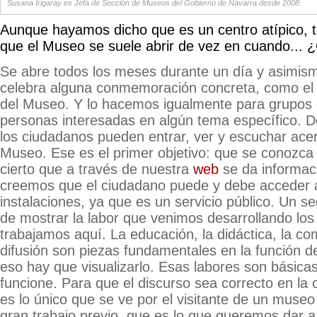
Susana Irigaray es Jefa de Sección de Museos del Gobierno de Navarra desde 2008.
Aunque hayamos dicho que es un centro atípico, t
que el Museo se suele abrir de vez en cuando... 
Se abre todos los meses durante un día y asimis
celebra alguna conmemoración concreta, como el 
del Museo. Y lo hacemos igualmente para grupos 
personas interesadas en algún tema específico. 
los ciudadanos pueden entrar, ver y escuchar acer
Museo. Ese es el primer objetivo: que se conozca 
cierto que a través de nuestra
web
se da informac
creemos que el ciudadano puede y debe acceder 
instalaciones, ya que es un servicio público. Un se
de mostrar la labor que venimos desarrollando los
trabajamos aquí. La educación, la didáctica, la co
difusión son piezas fundamentales en la función d
eso hay que visualizarlo. Esas labores son básic
funcione. Para que el discurso sea correcto en l
es lo único que se ve por el visitante de un mus
gran trabajo previo, que es lo que queremos dar 