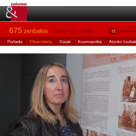
675
zenbakia
2013 / 10 / 16-30
AURREKO 
Portada
Elkarrizketa
Gaiak
Kosmopolita
Atzoko Irudia