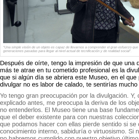
“Una simple visión de un objeto es capaz de llevarnos a comprender el gran esfuerzo que h
generaciones pasadas para llegar al nivel actual de tecnificación y de realidad social”.
Después de oírte, tengo la impresión de que una d
más te atrae en tu cometido profesional es la divu
que si algún día se abriera este Museo, en el que
divulgar no es labor de calado, te sentirías mucho
Yo tengo gran preocupación por la divulgación. Y,
explicado antes, me preocupa la deriva de los obje
no entenderlos. El Museo tiene una base fundamen
que el deber existente para con nuestras coleccio
que podamos hacer con ellas pierde sentido si se
conocimiento interno, sabiduría o virtuosismo. Si
no habremos cumplido con nuestro objetivo último