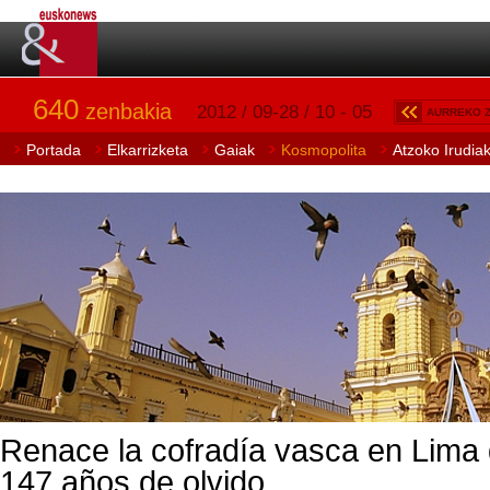
640
zenbakia
2012 / 09-28 / 10 - 05
AURREKO 
Portada
Elkarrizketa
Gaiak
Kosmopolita
Atzoko Irudia
Renace la cofradía vasca en Lima
147 años de olvido