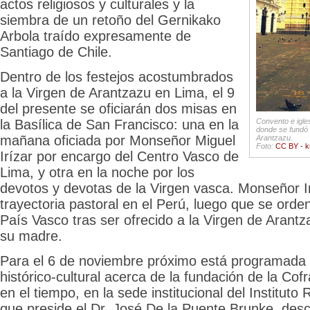
actos religiosos y culturales y la
siembra de un retoño del Gernikako
Arbola traído expresamente de
Santiago de Chile.
Dentro de los festejos acostumbrados
a la Virgen de Arantzazu en Lima, el 9
del presente se oficiarán dos misas en
la Basílica de San Francisco: una en la
Convento e igle
donde se fundó 
mañana oficiada por Monseñor Miguel
Arantzazu.
Foto:
CC BY - 
Irízar por encargo del Centro Vasco de
Lima, y otra en la noche por los
devotos y devotas de la Virgen vasca. Monseñor Ir
trayectoria pastoral en el Perú, luego que se orde
País Vasco tras ser ofrecido a la Virgen de Arantz
su madre.
Para el 6 de noviembre próximo está programada 
histórico-cultural acerca de la fundación de la Cof
en el tiempo, en la sede institucional del Instituto
que preside el Dr. José De la Puente Brunke, desc