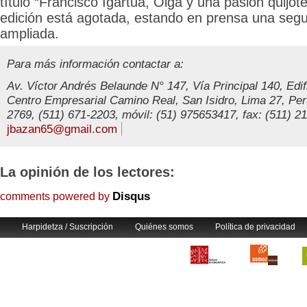
título “Francisco Igartua, Oiga y una pasión quijo
edición está agotada, estando en prensa una seg
ampliada.
Para más información contactar a:
Av. Víctor Andrés Belaunde N° 147, Vía Principal 140, Edif
Centro Empresarial Camino Real, San Isidro, Lima 27, Perú
2769, (511) 671-2203, móvil: (51) 975653417, fax: (511) 21
jbazan65@gmail.com
La opinión de los lectores:
Disqus
comments powered by
Harpidetza / Suscripción
Quiénes somos
Política de privacidad