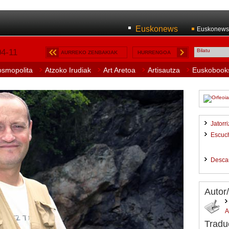
Euskonews
Euskonews
04-11
AURREKO ZENBAKIAK
HURRENGOA
osmopolita
Atzoko Irudiak
Art Aretoa
Artisautza
Euskobook
Jatorr
Escuc
Desca
Autor
Tradu