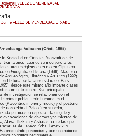
Josemari VELEZ DE MENDIZABAL
AZKARRAGA
rafía
Zuriñe VELEZ DE MENDIZABAL ETXABE
Arrizabalaga Valbuena (Oñati, 1965)
e la Sociedad de Ciencias Aranzadi desde
i treinta años, cuando se incorporó a las
iones arqueológicas en curso en Gipuzkoa.
do en Geografía e Historia (1988), Master en
io Arqueológico, Histórico y Artístico (1992)
 en Historia por la Universidad del País
1995), desde este mismo año imparte clases
storia en este centro. Sus principales
s de investigación se relacionan con el
 del primer poblamiento humano en el
co (Paleolítico inferior y medio) y el posterior
de transición al Paleolítico superior,
izado por nuestra especie. Ha dirigido y
ido excavaciones de diversos yacimientos de
, Alava, Bizkaia y Asturias, entre las que
stacar las de Labeko Koba, Lezetxiki o
z. Ha presentado ponencias y comunicaciones
rosos coloquios nacionales e