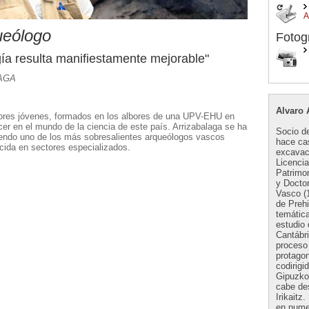
ueólogo
Fotog
ía resulta manifiestamente mejorable"
AGA
Alvaro 
ores jóvenes, formados en los albores de una UPV-EHU en
er en el mundo de la ciencia de este país. Arrizabalaga se ha
Socio d
, siendo uno de los más sobresalientes arqueólogos vascos
hace cas
cida en sectores especializados.
excavac
Licencia
Patrimon
y Doctor
Vasco (
de Prehi
temática
estudio
Cantábri
proceso 
protagon
codirig
Gipuzkoa
cabe de
Irikait
en nume