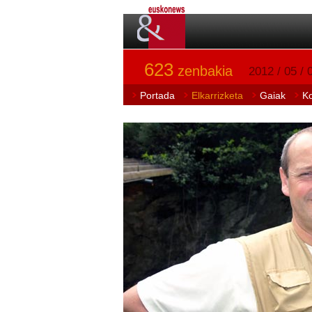
623
zenbakia
2012 / 05 / 
Portada
Elkarrizketa
Gaiak
K