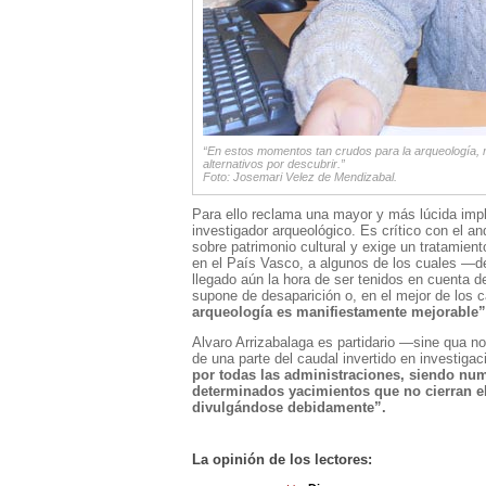
“En estos momentos tan crudos para la arqueología,
alternativos por descubrir.”
Foto: Josemari Velez de Mendizabal.
Para ello reclama una mayor y más lúcida imp
investigador arqueológico. Es crítico con el an
sobre patrimonio cultural y exige un tratamient
en el País Vasco, a algunos de los cuales —d
llegado aún la hora de ser tenidos en cuenta 
supone de desaparición o, en el mejor de los c
arqueología es manifiestamente mejorable”
Alvaro Arrizabalaga es partidario —sine qua n
de una parte del caudal invertido en investiga
por todas las administraciones, siendo nu
determinados yacimientos que no cierran el
divulgándose debidamente”.
La opinión de los lectores: