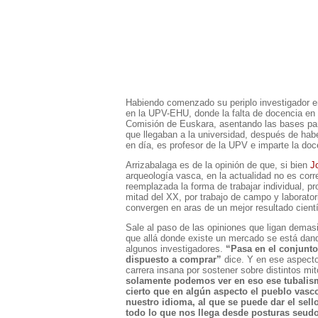
Habiendo comenzado su periplo investigador e
en la UPV-EHU, donde la falta de docencia en 
Comisión de Euskara, asentando las bases par
que llegaban a la universidad, después de hab
en día, es profesor de la UPV e imparte la do
Arrizabalaga es de la opinión de que, si bien
J
arqueología vasca, en la actualidad no es corr
reemplazada la forma de trabajar individual, pr
mitad del XX, por trabajo de campo y laboratori
convergen en aras de un mejor resultado cientí
Sale al paso de las opiniones que ligan demas
que allá donde existe un mercado se está dand
algunos investigadores.
“Pasa en el conjunto
dispuesto a comprar”
dice. Y en ese aspecto
carrera insana por sostener sobre distintos mi
solamente podemos ver en eso ese tubalis
cierto que en algún aspecto el pueblo vasco 
nuestro idioma, al que se puede dar el sell
todo lo que nos llega desde posturas seudo-