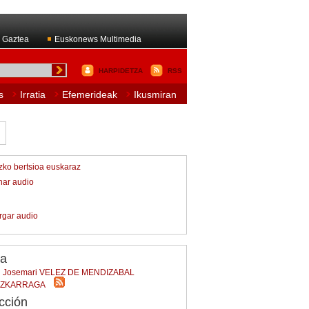
 Gaztea
Euskonews Multimedia
HARPIDETZA
RSS
s
Irratia
Efemerideak
Ikusmiran
izko bertsioa euskaraz
har audio
rgar audio
/a
Josemari VELEZ DE MENDIZABAL
AZKARRAGA
cción