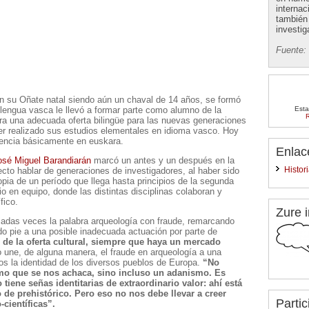
internac
también 
investig
Fuente:
n su Oñate natal siendo aún un chaval de 14 años, se formó
Esta
lengua vasca le llevó a formar parte como alumno de la
R
a una adecuada oferta bilingüe para las nuevas generaciones
er realizado sus estudios elementales en idioma vasco. Hoy
cencia básicamente en euskara.
Enlac
osé Miguel Barandiarán
marcó un antes y un después en la
Histor
ecto hablar de generaciones de investigadores, al haber sido
opia de un período que llega hasta principios de la segunda
o en equipo, donde las distintas disciplinas colaboran y
fico.
Zure i
iadas veces la palabra arqueología con fraude, remarcando
o pie a una posible inadecuada actuación por parte de
 de la oferta cultural, siempre que haya un mercado
 une, de alguna manera, el fraude en arqueología a una
tos la identidad de los diversos pueblos de Europa.
“No
mo que se nos achaca, sino incluso un adanismo. Es
tiene señas identitarias de extraordinario valor: ahí está
o de prehistórico. Pero eso no nos debe llevar a creer
Partic
científicas”.