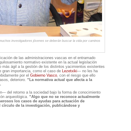
 muchos investigadores jóvenes se deberán buscar la vida por caminos
licación de las administraciones vascas en el entramado
quilosamiento normativo existente en la actual legislación
o más ágil a la gestión de los distintos yacimientos existentes
e gran importancia, como el caso de
Lezetxiki
— no les ha
debidamente por el
Gobierno Vasco
, con el riesgo que ello
asos, deterioro.
“La normativa actual que afecta a la
.
on— del retorno a la sociedad bajo la forma de conocimiento
ción arqueológica.
“Algo que no se reconoce actualmente
merosos los casos de ayudas para actuación de
 círculo de la investigación, publicándose y