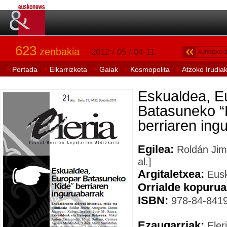
623
zenbakia
2012 / 05 / 04-11
AURREKO 
Portada
Elkarrizketa
Gaiak
Kosmopolita
Atzoko Irudia
Eskualdea, E
Batasuneko “
berriaren ing
Egilea:
Roldán Jim
al.]
Argitaletxea:
Eusk
Orrialde kopurua
ISBN:
978-84-8419
Ezaugarriak:
Eleri