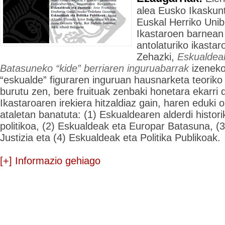
alea Eusko Ikaskun
Euskal Herriko Unib
Ikastaroen barnean 
antolaturiko ikasta
Zehazki,
Eskualdea
Batasuneko “kide” berriaren inguruabarrak
izeneko
“eskualde” figuraren inguruan hausnarketa teoriko 
burutu zen, bere fruituak zenbaki honetara ekarri d
Ikastaroaren irekiera hitzaldiaz gain, haren eduki 
ataletan banatuta: (1) Eskualdearen alderdi histori
politikoa, (2) Eskualdeak eta Europar Batasuna, (
Justizia eta (4) Eskualdeak eta Politika Publikoak.
[+] Informazio gehiago