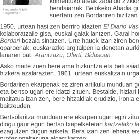
komentuko ateak zabaldu zizki
hendaiarrak. Belokeko Abadia gu
Fernando Artola
Sagartzazu.
suertatu zen Bordariren bizitzan
1950. urtean hasi zen berriro idazten
El Diario Va
kolaboratzaile gisa, euskal gaiak lantzen. Garai h
Bordari
bezala sinatzen. Urte hauek izan ziren bere 
oparoenak, euskarazko argitalpen ia denetan aurki
lanaren bat:
Arantzazu, Olerti, Bidasoan.
Asko maite zuen bere ama hizkuntza eta beti saiat
hizkera azalarazten. 1961. urtean euskaltzain urga
Bordariren ekarpenak ez ziren artikulu munduan ge
eta bertso ugari ere idatzi zituen. Bestalde, hizlar
maitatua izan zen, bere hitzaldiak erudizio, ironia
baitzeuden.
Bertsolaritza munduan ere ekarpen ugari egin zitue
diogu gaur egun bertso txapelketetan
kartzelako l
ezagutzen dugun ariketa. Bera izan zen lehena ere
profesionaltasuna aldarrikatzen.