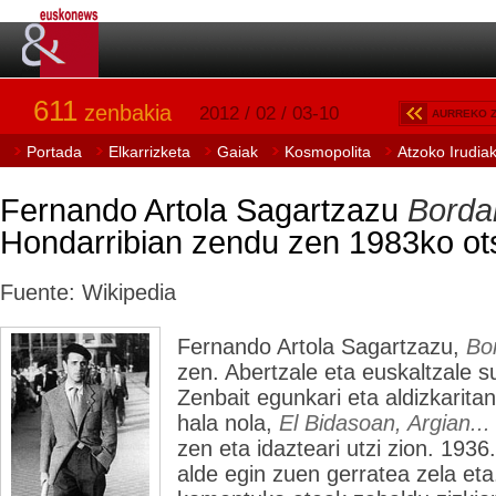
611
zenbakia
2012 / 02 / 03-10
AURREKO 
Portada
Elkarrizketa
Gaiak
Kosmopolita
Atzoko Irudia
Fernando Artola Sagartzazu
Bordar
Hondarribian zendu zen 1983ko ot
Fuente: Wikipedia
Fernando Artola Sagartzazu,
Bo
zen. Abertzale eta euskaltzale s
Zenbait egunkari eta aldizkaritan
hala nola,
El Bidasoan, Argian...
zen eta idazteari utzi zion. 1936
alde egin zuen gerratea zela et