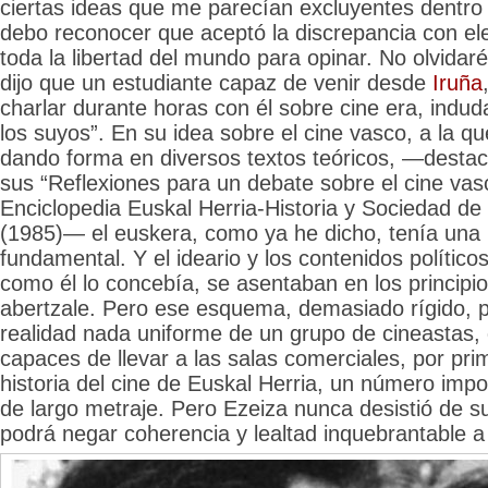
ciertas ideas que me parecían excluyentes dentro 
debo reconocer que aceptó la discrepancia con el
toda la libertad del mundo para opinar. No olvida
dijo que un estudiante capaz de venir desde
Iruña
charlar durante horas con él sobre cine era, indu
los suyos”. En su idea sobre el cine vasco, a la qu
dando forma en diversos textos teóricos, —destac
sus “Reflexiones para un debate sobre el cine vas
Enciclopedia Euskal Herria-Historia y Sociedad de
(1985)— el euskera, como ya he dicho, tenía una 
fundamental. Y el ideario y los contenidos políticos
como él lo concebía, se asentaban en los principio
abertzale. Pero ese esquema, demasiado rígido, p
realidad nada uniforme de un grupo de cineastas, d
capaces de llevar a las salas comerciales, por pri
historia del cine de Euskal Herria, un número impo
de largo metraje. Pero Ezeiza nunca desistió de 
podrá negar coherencia y lealtad inquebrantable a 