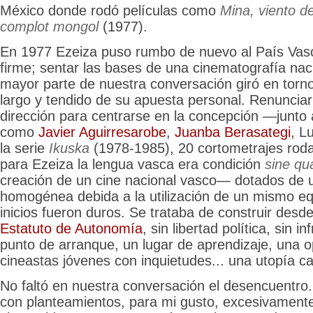
México donde rodó películas como
Mina, viento de
complot mongol
(1977).
En 1977 Ezeiza puso rumbo de nuevo al País Vasc
firme; sentar las bases de una cinematografía nac
mayor parte de nuestra conversación giró en torno
largo y tendido de su apuesta personal. Renunciar
dirección para centrarse en la concepción —junto 
como
Javier Aguirresarobe
,
Juanba Berasategi
, L
la serie
Ikuska
(1978-1985), 20 cortometrajes ro
para Ezeiza la lengua vasca era condición
sine qu
creación de un cine nacional vasco— dotados de u
homogénea debida a la utilización de un mismo eq
inicios fueron duros. Se trataba de construir desd
Estatuto de Autonomía
, sin libertad política, sin 
punto de arranque, un lugar de aprendizaje, una 
cineastas jóvenes con inquietudes... una utopía ca
No faltó en nuestra conversación el desencuentro.
con planteamientos, para mi gusto, excesivament