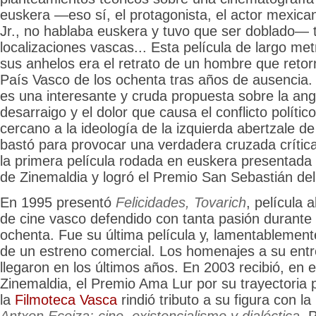
euskera —eso sí, el protagonista, el actor mexic
Jr., no hablaba euskera y tuvo que ser doblado—
localizaciones vascas... Esta película de largo me
sus anhelos era el retrato de un hombre que retor
País Vasco de los ochenta tras años de ausencia
es una interesante y cruda propuesta sobre la angu
desarraigo y el dolor que causa el conflicto polític
cercano a la ideología de la izquierda abertzale d
bastó para provocar una verdadera cruzada crítica 
la primera película rodada en euskera presentada e
de Zinemaldia y logró el Premio San Sebastián del 
En 1995 presentó
Felicidades, Tovarich
, película 
de cine vasco defendido con tanta pasión durante 
ochenta. Fue su última película y, lamentablement
de un estreno comercial. Los homenajes a su ent
llegaron en los últimos años. En 2003 recibió, en 
Zinemaldia, el Premio Ama Lur por su trayectoria 
la
Filmoteca Vasca
rindió tributo a su figura con la 