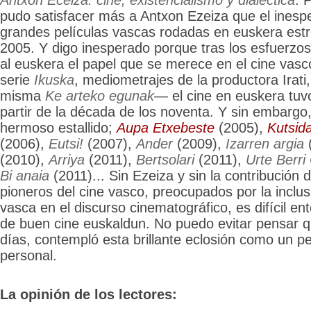
Antxon Eceiza: cine, existencialismo y dialéctica
. 
pudo satisfacer más a Antxon Ezeiza que el inesp
grandes películas vascas rodadas en euskera estr
2005. Y digo inesperado porque tras los esfuerzo
al euskera el papel que se merece en el cine vas
serie
Ikuska
, mediometrajes de la productora Irati
misma
Ke arteko egunak
— el cine en euskera tuv
partir de la década de los noventa. Y sin embargo
hermoso estallido;
Aupa Etxebeste
(2005),
Kutsida
(2006),
Eutsi!
(2007),
Ander
(2009),
Izarren argia
(2010),
Arriya
(2011),
Bertsolari
(2011),
Urte Berr
Bi anaia
(2011)... Sin Ezeiza y sin la contribución
pioneros del cine vasco, preocupados por la inclus
vasca en el discurso cinematográfico, es difícil en
de buen cine euskaldun. No puedo evitar pensar qu
días, contempló esta brillante eclosión como un p
personal.
La opinión de los lectores: