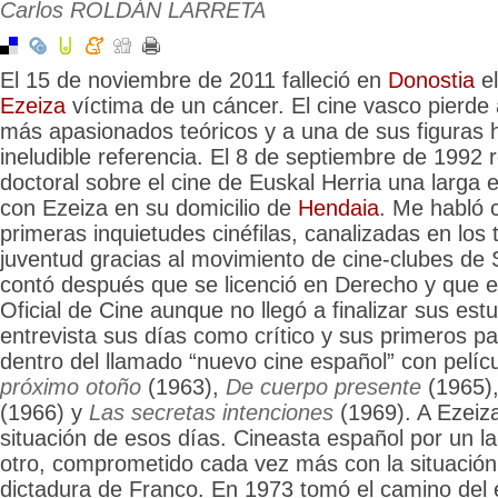
Carlos ROLDÁN LARRETA
El 15 de noviembre de 2011 falleció en
Donostia
el
Ezeiza
víctima de un cáncer. El cine vasco pierde
más apasionados teóricos y a una de sus figuras h
ineludible referencia. El 8 de septiembre de 1992 r
doctoral sobre el cine de Euskal Herria una larga e
con Ezeiza en su domicilio de
Hendaia
. Me habló 
primeras inquietudes cinéfilas, canalizadas en los
juventud gracias al movimiento de cine-clubes de
contó después que se licenció en Derecho y que e
Oficial de Cine aunque no llegó a finalizar sus est
entrevista sus días como crítico y sus primeros 
dentro del llamado “nuevo cine español” con pelí
próximo otoño
(1963),
De cuerpo presente
(1965)
(1966) y
Las secretas intenciones
(1969). A Ezeiza
situación de esos días. Cineasta español por un l
otro, comprometido cada vez más con la situación
dictadura de Franco. En 1973 tomó el camino del ex