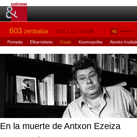
603
zenbakia
2011 / 12 / 02-09
AURREKO 
Portada
Elkarrizketa
Gaiak
Kosmopolita
Atzoko Irudia
En la muerte de Antxon Ezeiza