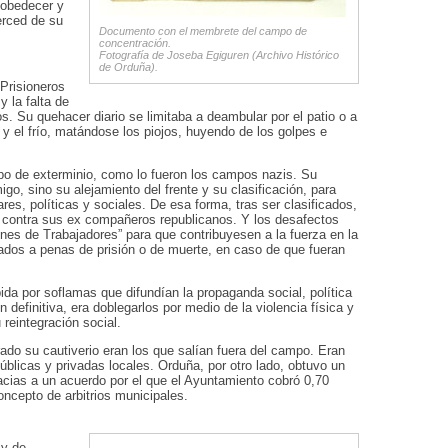
 obedecer y
erced de su
Documento con el membrete del campo de
concentración.
Fotografía de Joseba Egiguren (Archivo Histórico
de Orduña).
Prisioneros
y la falta de
s. Su quehacer diario se limitaba a deambular por el patio o a
 y el frío, matándose los piojos, huyendo de los golpes e
o de exterminio, como lo fueron los campos nazis. Su
igo, sino su alejamiento del frente y su clasificación, para
es, políticas y sociales. De esa forma, tras ser clasificados,
r contra sus ex compañeros republicanos. Y los desafectos
es de Trabajadores” para que contribuyesen a la fuerza en la
gados a penas de prisión o de muerte, en caso de que fueran
pida por soflamas que difundían la propaganda social, política
 definitiva, era doblegarlos por medio de la violencia física y
reintegración social.
do su cautiverio eran los que salían fuera del campo. Eran
úblicas y privadas locales. Orduña, por otro lado, obtuvo un
acias a un acuerdo por el que el Ayuntamiento cobró 0,70
ncepto de arbitrios municipales.
 y de