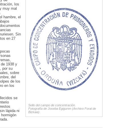
ración, los
 y muy mal
a
el hambre, el
abajos
n documentos
tancias
muriesen. Sin
ntos en 27
 pocas
rsonas
tremas,
 de 1938 y
, por su
uales, sobre
mbre, del
golpes de los
ro en los
llecidos se
nterio
Sello del campo de concentración.
 restos
Fotografía de Joseba Egiguren (Archivo Foral de
in lápida ni
Bizkaia).
l hormigón
rada.