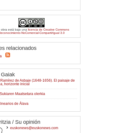
 obra está bajo una
licencia de Creative Commons
econocimiento-NoComercial-CompartirIgual 3.0
es relacionados
ia
 Gaiak
Ramírez de Asbaje (1648-1656). El paisaje de
ia, horizonte inicial
Sukiaren Maatsetara olerkia
lnearios de Álava
ritzia / Su opinión
euskonews@euskonews.com