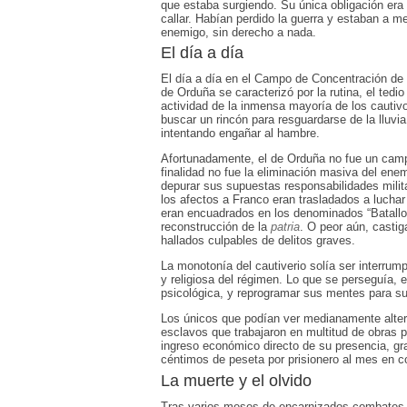
que estaba surgiendo. Su única obligación era
callar. Habían perdido la guerra y estaban a m
enemigo, sin derecho a nada.
El día a día
El día a día en el Campo de Concentración de 
de Orduña se caracterizó por la rutina, el tedio 
actividad de la inmensa mayoría de los cautivo
buscar un rincón para resguardarse de la lluvia
intentando engañar al hambre.
Afortunadamente, el de Orduña no fue un camp
finalidad no fue la eliminación masiva del enem
depurar sus supuestas responsabilidades militar
los afectos a Franco eran trasladados a lucha
eran encuadrados en los denominados “Batallon
reconstrucción de la
patria
. O peor aún, casti
hallados culpables de delitos graves.
La monotonía del cautiverio solía ser interrum
y religiosa del régimen. Lo que se perseguía, en
psicológica, y reprogramar sus mentes para su 
Los únicos que podían ver medianamente altera
esclavos que trabajaron en multitud de obras p
ingreso económico directo de su presencia, gr
céntimos de peseta por prisionero al mes en co
La muerte y el olvido
Tras varios meses de encarnizados combates