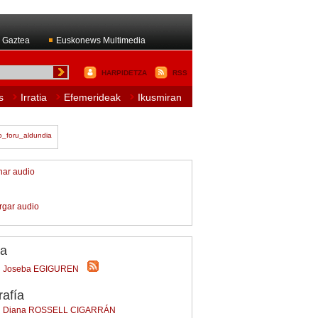
 Gaztea
Euskonews Multimedia
HARPIDETZA
RSS
s
Irratia
Efemerideak
Ikusmiran
har audio
rgar audio
/a
Joseba EGIGUREN
rafía
Diana ROSSELL CIGARRÁN