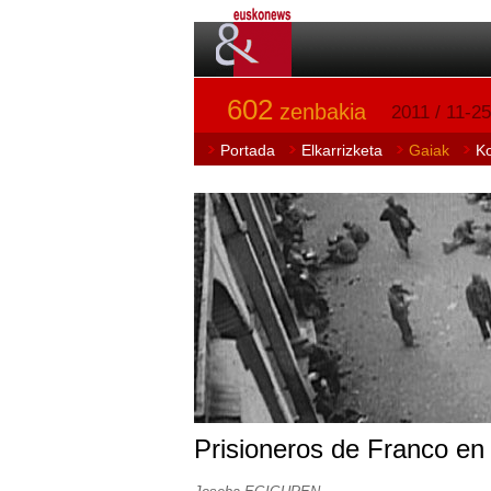
602
zenbakia
2011 / 11-25
Portada
Elkarrizketa
Gaiak
K
Prisioneros de Franco e