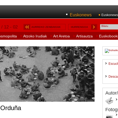
Euskonews
Euskonews
 / 12 - 02
AURREKO ZENBAKIAK
HURRENGOA
osmopolita
Atzoko Irudiak
Art Aretoa
Artisautza
Euskobook
Escuc
Desca
Autor
n Orduña
Fotog