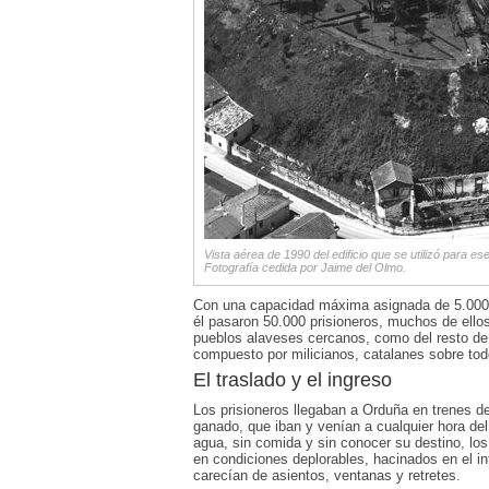
Vista aérea de 1990 del edificio que se utilizó para ese 
Fotografía cedida por Jaime del Olmo.
Con una capacidad máxima asignada de 5.000
él pasaron 50.000 prisioneros, muchos de ellos 
pueblos alaveses cercanos, como del resto de
compuesto por milicianos, catalanes sobre tod
El traslado y el ingreso
Los prisioneros llegaban a Orduña en trenes d
ganado, que iban y venían a cualquier hora del
agua, sin comida y sin conocer su destino, los 
en condiciones deplorables, hacinados en el i
carecían de asientos, ventanas y retretes.