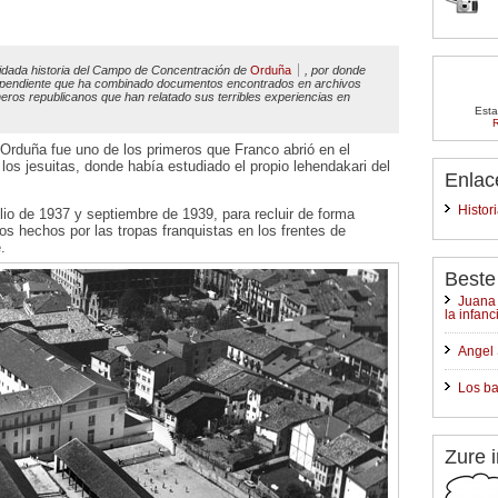
vidada historia del Campo de Concentración de
Orduña
, por donde
dependiente que ha combinado documentos encontrados en archivos
oneros republicanos que han relatado sus terribles experiencias en
Esta
R
Orduña fue uno de los primeros que Franco abrió en el
los jesuitas, donde había estudiado el propio lehendakari del
Enlac
Histor
lio de 1937 y septiembre de 1939, para recluir de forma
eros hechos por las tropas franquistas en los frentes de
.
Beste
Juana 
la infanc
Angel 
Los ba
Zure i