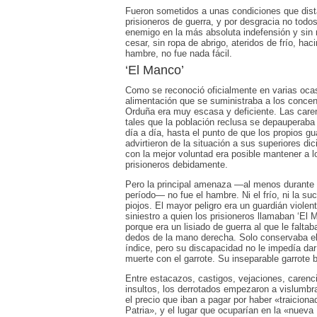
Fueron sometidos a unas condiciones que dist
prisioneros de guerra, y por desgracia no tod
enemigo en la más absoluta indefensión y sin n
cesar, sin ropa de abrigo, ateridos de frío, h
hambre, no fue nada fácil.
‘El Manco’
Como se reconoció oficialmente en varias ocas
alimentación que se suministraba a los conce
Orduña era muy escasa y deficiente. Las care
tales que la población reclusa se depauperaba 
día a día, hasta el punto de que los propios g
advirtieron de la situación a sus superiores di
con la mejor voluntad era posible mantener a l
prisioneros debidamente.
Pero la principal amenaza —al menos durante 
período— no fue el hambre. Ni el frío, ni la suc
piojos. El mayor peligro era un guardián violent
siniestro a quien los prisioneros llamaban ‘El 
porque era un lisiado de guerra al que le faltab
dedos de la mano derecha. Solo conservaba el 
índice, pero su discapacidad no le impedía dar
muerte con el garrote. Su inseparable garrote 
Entre estacazos, castigos, vejaciones, carenc
insultos, los derrotados empezaron a vislumbra
el precio que iban a pagar por haber «traiciona
Patria», y el lugar que ocuparían en la «nuev