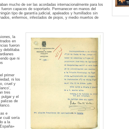
aban mucho de ser las acordadas internacionalmente para los
os fueron capaces de soportarlo. Permanecer en manos del
ingún tipo de garantía judicial, apaleados y humillados sin
acinados, enfermos, infestados de piojos, y medio muertos de
iones, la
ntrados en
ncias fueron
y debilitaba
uardianes
ciendo que ni
os
el primer
iedad, ni los
o, cruel y
Manco’,
an tres
pulgar y el
 palizas de
blanco.
ias e
r cuál sería
do a la
a España»