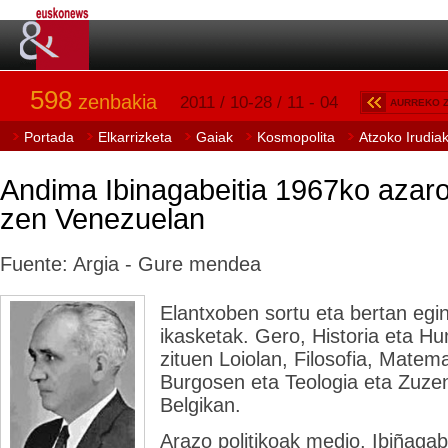
598
zenbakia
2011 / 10-28 / 11 - 04
AURREKO 
Portada
Elkarrizketa
Gaiak
Kosmopolita
Atzoko Irudia
Andima Ibinagabeitia 1967ko azaro
zen Venezuelan
Fuente: Argia - Gure mendea
Elantxoben sortu eta bertan egin
ikasketak. Gero, Historia eta Hu
zituen Loiolan, Filosofia, Matema
Burgosen eta Teologia eta Zuze
Belgikan.
Arazo politikoak medio, Ibiñagabe