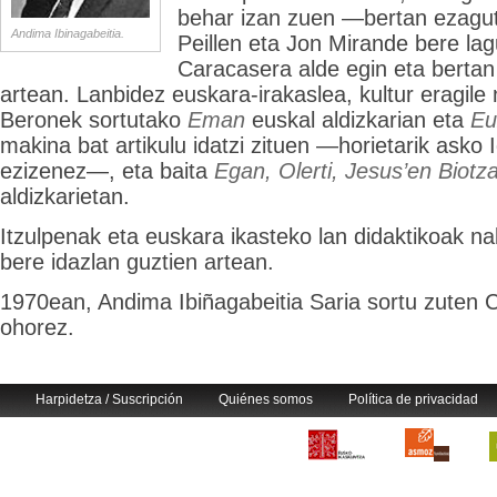
behar izan zuen —bertan ezagut
Andima Ibinagabeitia.
Peillen eta Jon Mirande bere l
Caracasera alde egin eta bertan b
artean. Lanbidez euskara-irakaslea, kultur eragil
Beronek sortutako
Eman
euskal aldizkarian eta
Eu
makina bat artikulu idatzi zituen —horietarik asko
ezizenez—, eta baita
Egan, Olerti, Jesus’en Biot
aldizkarietan.
Itzulpenak eta euskara ikasteko lan didaktikoak n
bere idazlan guztien artean.
1970ean, Andima Ibiñagabeitia Saria sortu zuten
ohorez.
Harpidetza / Suscripción
Quiénes somos
Política de privacidad