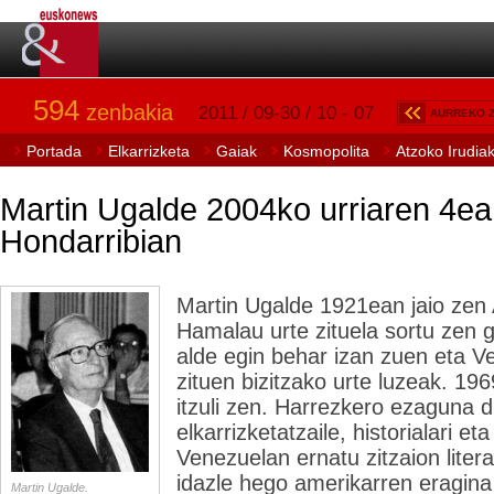
594
zenbakia
2011 / 09-30 / 10 - 07
AURREKO 
Portada
Elkarrizketa
Gaiak
Kosmopolita
Atzoko Irudia
Martin Ugalde 2004ko urriaren 4e
Hondarribian
Martin Ugalde 1921ean jaio zen
Hamalau urte zituela sortu zen 
alde egin behar izan zuen eta 
zituen bizitzako urte luzeak. 19
itzuli zen. Harrezkero ezaguna d
elkarrizketatzaile, historialari eta
Venezuelan ernatu zitzaion liter
idazle hego amerikarren eragina
Martin Ugalde.