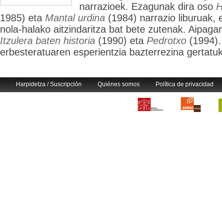
narrazioek. Ezagunak dira oso
H
1985) eta
Mantal urdina
(1984) narrazio liburuak, 
nola-halako aitzindaritza bat bete zutenak. Aipagar
Itzulera baten historia
(1990) eta
Pedrotxo
(1994).
erbesteratuaren esperientzia bazterrezina gertatuko
Harpidetza / Suscripción
Quiénes somos
Política de privacidad