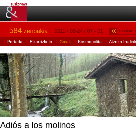
584
zenbakia
2011 / 06-24 / 07 - 01
AURREKO 
Portada
Elkarrizketa
Gaiak
Kosmopolita
Atzoko Irudia
Adiós a los molinos