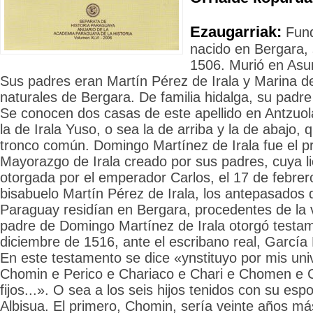
Ezaugarriak:
Fund
nacido en Bergara,
1506. Murió en Asu
Sus padres eran Martín Pérez de Irala y Marina de
naturales de Bergara. De familia hidalga, su padre
Se conocen dos casas de este apellido en Antzuola
la de Irala Yuso, o sea la de arriba y la de abajo,
tronco común. Domingo Martínez de Irala fue el pri
Mayorazgo de Irala creado por sus padres, cuya li
otorgada por el emperador Carlos, el 17 de febre
bisabuelo Martín Pérez de Irala, los antepasados d
Paraguay residían en Bergara, procedentes de la v
padre de Domingo Martínez de Irala otorgó testam
diciembre de 1516, ante el escribano real, García
En este testamento se dice «ynstituyo por mis uni
Chomin e Perico e Chariaco e Chari e Chomen e 
fijos...». O sea a los seis hijos tenidos con su es
Albisua. El primero, Chomin, sería veinte años má