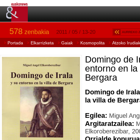
578
zenbakia
2011 / 05 / 13-20
AURREKO 
Portada
Elkarrizketa
Gaiak
Kosmopolita
Atzoko Irudia
Domingo de Ir
entorno en la 
Bergara
Domingo de Irala
la villa de Berga
Egilea:
Miguel Ange
Argitaratzailea:
M
Elkoroberezibar, 20
Orrialde kopurua