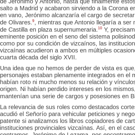
de Jerónimo y Antonio, hasta que finalmente esto
salto a Madrid y acabaron sirviendo a la Corona en
en
vano, Jerónimo alcanzaría el cargo de secreta
9
de Olivares.
, mientras que Antonio
llegaría a ser
10
de Castilla en plaza supernumeraria.
Y, precisam
eminente posición en el seno del sistema polisinodia
como por su condición de vizcaínos, las institucion
vizcaínas acudieron a ambos en múltiples ocasione
cuarta década del siglo XVII.
Una idea que no hemos de perder de vista es que
personajes estaban plenamente integrados en el 
habían roto ni mucho menos su relación y vínculos
origen. Ni habían perdido intereses en los mismos
mantenían una serie de cargos y posesiones en Bi
La relevancia de sus roles como destacados corte
acudió el Señorío para vehicular peticiones y neg
patente si analizamos los libros copiadores de cart
instituciones provinciales vizcaínas. Así, en el ca
centramos, Jerónimo de Lezama, nos encontramos