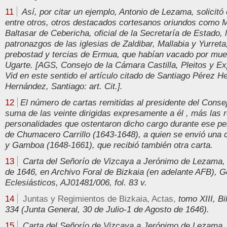
11
Así, por citar un ejemplo, Antonio de Lezama, solicitó 
entre otros, otros destacados cortesanos oriundos como M
Baltasar de Cebericha, oficial de la Secretaría de Estado, 
patronazgos de las iglesias de Zaldibar, Mallabia y Yurreta
prebostad y tercias de Ermua, que habían vacado por mue
Ugarte. [AGS, Consejo de la Cámara Castilla, Pleitos y Exp
Vid en este sentido el artículo citado de Santiago Pérez 
Hernández, Santiago: art. Cit.].
12
El número de cartas remitidas al presidente del Consej
suma de las veinte dirigidas expresamente a él , más las r
personalidades que ostentaron dicho cargo durante ese pe
de Chumacero Carrillo (1643-1648), a quien se envió una 
y Gamboa (1648-1661), que recibió también otra carta.
13
Carta del Señorío de Vizcaya a Jerónimo de Lezama, 
de 1646, en Archivo Foral de Bizkaia (en adelante AFB), 
Eclesiásticos, AJ01481/006, fol. 83 v.
14
Juntas y Regimientos de Bizkaia, Actas,
tomo XIII, Bi
334 (Junta General, 30 de Julio-1 de Agosto de 1646).
15
Carta del Señorío de Vizcaya a Jerónimo de Lezama, 