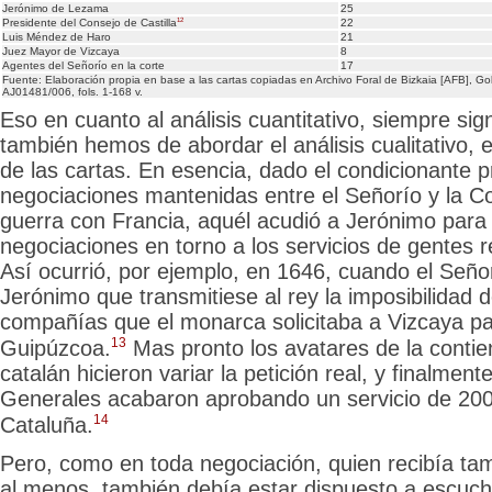
Jerónimo de Lezama
25
12
22
Presidente del Consejo de Castilla
Luis Méndez de Haro
21
Juez Mayor de Vizcaya
8
Agentes del Señorío en la corte
17
Fuente: Elaboración propia en base a las cartas copiadas en Archivo Foral de Bizkaia [AFB], Go
AJ01481/006, fols. 1-168 v.
Eso en cuanto al análisis cuantitativo, siempre sign
también hemos de abordar el análisis cualitativo, e
de las cartas. En esencia, dado el condicionante pr
negociaciones mantenidas entre el Señorío y la Cor
guerra con Francia, aquél acudió a Jerónimo para
negociaciones en torno a los servicios de gentes r
Así ocurrió, por ejemplo, en 1646, cuando el Señorí
Jerónimo que transmitiese al rey la imposibilidad d
compañías que el monarca solicitaba a Vizcaya pa
13
Guipúzcoa.
Mas pronto los avatares de la contie
catalán hicieron variar la petición real, y finalment
Generales acabaron aprobando un servicio de 20
14
Cataluña.
Pero, como en toda negociación, quien recibía ta
al menos, también debía estar dispuesto a escucha