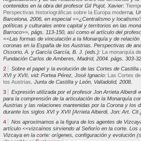
contenidos en la obra del profesor Gil Pujol, Xavier:
Tiempo
Perspectivas historiográficas sobre la Europa modern
a, U
Barcelona, 2006, en especial <<¿Centralismo y localismo?
políticas y culturales entre capital y territorios en las mo
Barroco>>, págs. 113-150, así como el artículo del profesor
<<Las formas de vinculación a la Monarquía y de relación 
coronas en la España de los Austrias. Perspectivas de aná
Ossorio, A. y García García, B. J. (eds.):
La monarquía de
Fundación Carlos de Amberes, Madrid, 2004. págs. 303-32
2
Sobre el papel y la evolución de las Cortes de Castilla a
XVI y XVII, vid: Fortea Pérez, José Ignacio:
Las Cortes de 
los Austrias,
Junta de Castilla y León, Valladolid, 2008.
3
Expresión utilizada por el profesor Jon Arrieta Alberdi e
para la comprensión de la articulación de la Monarquía c
Austrias y las relaciones mantenidas por la Corona y los di
durante los siglos XVI y XVII [Arrieta Alberdi, Jon: Art. Cit.
4
Nos aproximamos a la figura de los agentes de Vizcaya 
artículo <<vizcaínos sirviendo al Señorío en la corte. Los
Vizcaya en la corte: orígenes, configuración y evolución (