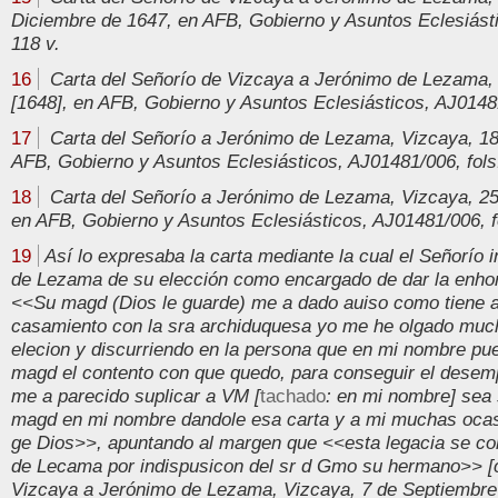
Diciembre de 1647, en AFB, Gobierno y Asuntos Eclesiásti
118 v.
16
Carta del Señorío de Vizcaya a Jerónimo de Lezama, 
[1648], en AFB, Gobierno y Asuntos Eclesiásticos, AJ01481
17
Carta del Señorío a Jerónimo de Lezama, Vizcaya, 18
AFB, Gobierno y Asuntos Eclesiásticos, AJ01481/006, fols.
18
Carta del Señorío a Jerónimo de Lezama, Vizcaya, 25
en AFB, Gobierno y Asuntos Eclesiásticos, AJ01481/006, fo
19
Así lo expresaba la carta mediante la cual el Señorío
de Lezama de su elección como encargado de dar la enho
<<Su magd (Dios le guarde) me a dado auiso como tiene 
casamiento con la sra archiduquesa yo me he olgado muc
elecion y discurriendo en la persona que en mi nombre pu
magd el contento con que quedo, para conseguir el desem
me a parecido suplicar a VM [
tachado
: en mi nombre] sea 
magd en mi nombre dandole esa carta y a mi muchas ocas
ge Dios>>, apuntando al margen que <<esta legacia se com
de Lecama por indispusicon del sr d Gmo su hermano>> [c
Vizcaya a Jerónimo de Lezama, Vizcaya, 7 de Septiembre