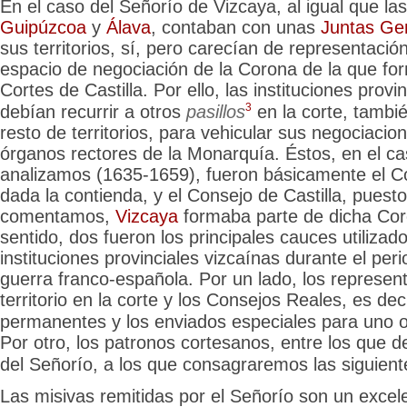
En el caso del Señorío de Vizcaya, al igual que la
Guipúzcoa
y
Álava
, contaban con unas
Juntas Ge
sus territorios, sí, pero carecían de representación
espacio de negociación de la Corona de la que fo
Cortes de Castilla.
Por ello, las instituciones provi
3
debían recurrir a otros
pasillos
en la corte, tambié
resto de territorios, para vehicular sus negociacio
órganos rectores de la Monarquía. Éstos, en el ca
analizamos (1635-1659), fueron básicamente el C
dada la contienda, y el Consejo de Castilla, pues
comentamos,
Vizcaya
formaba parte de dicha Cor
sentido, dos fueron los principales cauces utilizado
instituciones provinciales vizcaínas durante el per
guerra franco-española. Por un lado, los represent
territorio en la corte y los Consejos Reales, es deci
permanentes y los enviados especiales para uno
o
Por otro, los patronos cortesanos, entre los que d
del Señorío, a los que consagraremos las siguient
Las misivas remitidas por el Señorío son un excel