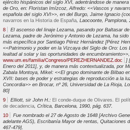
ejército hispánicos del siglo XVI, adentrándose de manera 
de Oro, en: Floristan Imízcoz, Alfredo: <<Vascos y navarr
española del siglo XVI>>, en del Burgo, Jaime Ignacio (co
navarros en la Historia de España
, Laocoonte, Pamplona, 
8
El ascenso del linaje Lezama, pasando por Baltasar 
Lezama, padre de Jerónimo y Antonio de Lezama, ha sido 
más específica por Santiago Pérez Hernández [Pérez Her
<<Patrimonio y poder en la Vizcaya del Siglo de Oro: Los 
lealtad al solar y las oportunidades de encumbramiento>>, 
www.um.es/familia/Congreso/PEREZHERNANDEZ.doc
]
Enero del 2011], y, de manera más contextualizada, por M
Zabala Montoya, Mikel: <<El grupo dominante de Bilbao ent
XVII: bases de poder y estrategias de reproducción a la lu
Concordia>> en Brocar, nº 26, Universidad de La Rioja, Lo
80]
9
Elliott, sir John H.:
El conde-duque de Olivares. El polí
de decadencia
, Crítica, Barcelona, 1990, pág. 637.
10
Fue nombrado el 27 de Agosto de 1648 [Archivo Gene
adelante AGS), Escribanía Mayor de rentas, Quitaciones de 
467-479].