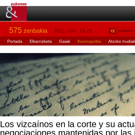
575
zenbakia
2011 / 04 / 15-29
AURREKO 
Portada
Elkarrizketa
Gaiak
Kosmopolita
Atzoko Irudia
Los vizcaínos en la corte y su actu
negociaciones mantenidas por las i