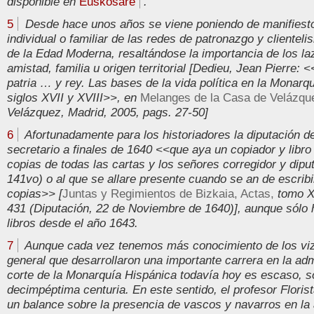
disponible en
Euskosare
.
5
Desde hace unos años se viene poniendo de manifiesto 
individual o familiar de las redes de patronazgo y clienteli
de la Edad Moderna, resaltándose la importancia de los l
amistad, familia u origen territorial [Dedieu, Jean Pierre: 
patria … y rey. Las bases de la vida política en la Monarq
siglos XVII y XVIII>>, en
Melanges de la Casa de Velázqu
Velázquez, Madrid, 2005, pags. 27-50]
6
Afortunadamente para los historiadores la diputación d
secretario a finales de 1640 <<que aya un copiador y libro
copias de todas las cartas y los señores corregidor y diput
141vo) o al que se allare presente cuando se an de escribi
copias>> [
Juntas y Regimientos de Bizkaia, Actas,
tomo XI
431 (Diputación, 22 de Noviembre de 1640)], aunque sólo
libros desde el año 1643.
7
Aunque cada vez tenemos más conocimiento de los vi
general que desarrollaron una importante carrera en la admi
corte de la Monarquía Hispánica todavía hoy es escaso, s
decimpéptima centuria. En este sentido, el profesor Floris
un balance sobre la presencia de vascos y navarros en la 