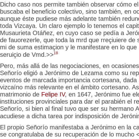
Dicho caso nos permite también observar cómo el
buscaba el beneficio colectivo, sino también, en oc
aunque éste pudiese más adelante también redund
toda Vizcaya. Un claro ejemplo lo tenemos el capi
Musaurieta Otáñez, en cuyo caso se pedía a Jeró
de fauorezerle, que toda la mrd que rreçiuiere de
mi de
suma estimaçion y le manifestare en lo que 
18
seruiçio de Vmd.>>
Pero, más allá de las negociaciones, en ocasiones
Señorío eligió a Jerónimo de Lezama como su rep
eventos de marcada importancia cortesana, dada 
vizcaíno más relevante en el ámbito cortesano. As
matrimonio de
Felipe IV
, en 1647, Jerónimo fue el
instituciones provinciales para dar el parabién el 
Señorío, si bien al final tuvo que ser su
hermano A
acudiese a dicha tarea por indisposición de Jerón
El propio Señorío manifestaba a Jerónimo en la ca
se congratulaba de su
recuperación de lo mucho 