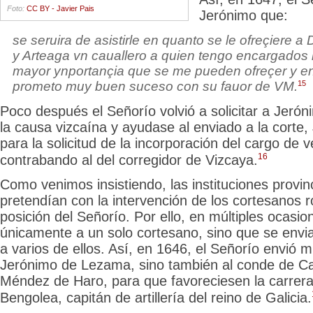
Foto:
CC BY - Javier Pais
Jerónimo que:
se seruira de asistirle en quanto se le ofreçiere 
y Arteaga vn cauallero a quien tengo encargados 
mayor ynportançia que se me pueden
ofreçer y e
15
prometo muy buen suceso con su fauor de VM.
Poco después el Señorío volvió a solicitar a Jeró
la causa vizcaína y ayudase al enviado a la corte
para la solicitud de la incorporación
del cargo de 
16
contrabando al del corregidor de Vizcaya.
Como venimos insistiendo, las instituciones provin
pretendían con la intervención de los cortesanos r
posición del Señorío. Por ello, en múltiples ocasi
únicamente a un solo cortesano, sino que se envia
a varios de ellos. Así, en 1646, el Señorío envió m
Jerónimo de Lezama, sino también al conde de Cast
Méndez de Haro, para que favoreciesen
la carrer
Bengolea, capitán de artillería del reino de Galicia.