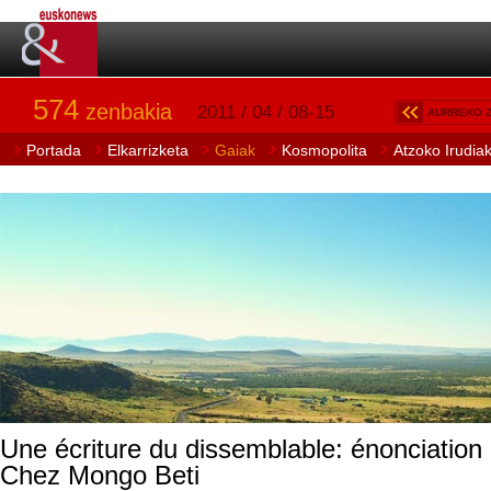
574
zenbakia
2011 / 04 / 08-15
AURREKO 
Portada
Elkarrizketa
Gaiak
Kosmopolita
Atzoko Irudia
Une écriture du dissemblable: énonciation 
Chez Mongo Beti