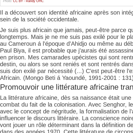
Photo:
CC BY - Randy OHC
.
Il a découvert son identité africaine après son intég
sein de la société occidentale.
Je suis plus africain que jamais, peut-être parce que
longtemps. Mais je ne me suis pas exilé pour le plais
au Cameroun á l’époque d’Ahidjo ou même au dé
Paul Biya, il est probable que j’aurais été assassi
en prison. Mes camarades upécistes qui sont rent
destin, ou alors se sont reniés et sont rentrés da
suis don exilé par nécessité (...) C’est peut-être l’e
Africain. (Mongo Beti á Yaoundé, 1991-2001 : 131)
Promouvoir une littérature africaine tran
La littérature africaine, dès sa naissance était une 
combat du fait de la colonisation. Avec Senghor, l
avec le concept de négritude, la formalisation de l’
influencer le discours littéraire. La conscience noir
vont jouer un rôle déterminant dans la définition de 
dans des années 1970. Cette littérature de circon