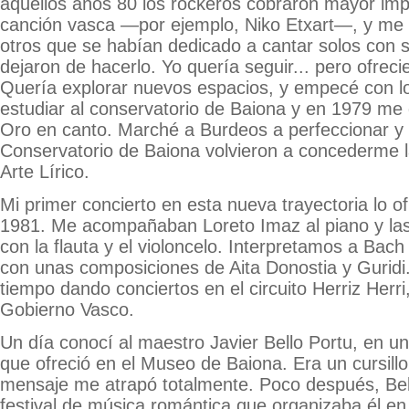
aquellos años 80 los rockeros cobraron mayor imp
canción vasca —por ejemplo, Niko Etxart—, y me 
otros que se habían dedicado a cantar solos con s
dejaron de hacerlo. Yo quería seguir... pero ofrec
Quería explorar nuevos espacios, y empecé con los
estudiar al conservatorio de Baiona y en 1979 me 
Oro en canto. Marché a Burdeos a perfeccionar y a
Conservatorio de Baiona volvieron a concederme 
Arte Lírico.
Mi primer concierto en esta nueva trayectoria lo o
1981. Me acompañaban Loreto Imaz al piano y la
con la flauta y el violoncelo. Interpretamos a Bach
con unas composiciones de Aita Donostia y Gurid
tiempo dando conciertos en el circuito Herriz Herri
Gobierno Vasco.
Un día conocí al maestro Javier Bello Portu, en un
que ofreció en el Museo de Baiona. Era un cursill
mensaje me atrapó totalmente. Poco después, Bell
festival de música romántica que organizaba él en 