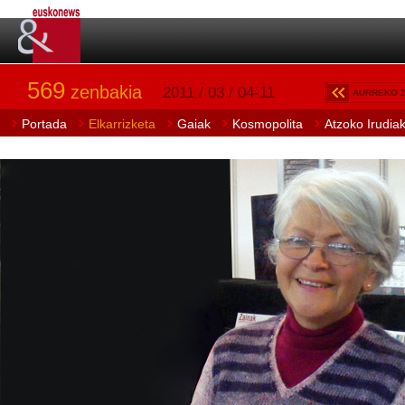
569
zenbakia
2011 / 03 / 04-11
AURREKO 
Portada
Elkarrizketa
Gaiak
Kosmopolita
Atzoko Irudia