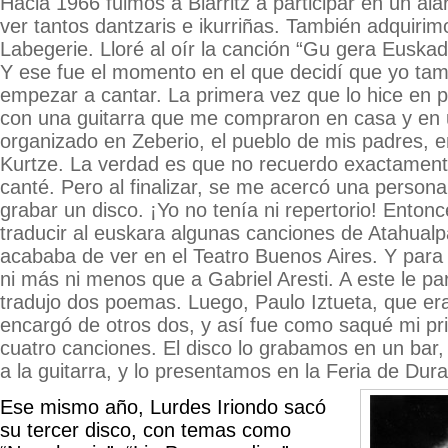
Hacia 1966 fuimos a Biarritz a participar en un ala
ver tantos dantzaris e ikurriñas. También adquiri
Labegerie. Lloré al oír la canción “Gu gera Euskadi
Y ese fue el momento en el que decidí que yo tam
empezar a cantar. La primera vez que lo hice en p
con una guitarra que me compraron en casa y en u
organizado en Zeberio, el pueblo de mis padres, e
Kurtze. La verdad es que no recuerdo exactament
canté. Pero al finalizar, se me acercó una person
grabar un disco. ¡Yo no tenía ni repertorio! Enton
traducir al euskara algunas canciones de Atahualp
acababa de ver en el Teatro Buenos Aires. Y para t
ni más ni menos que a Gabriel Aresti. A este le p
tradujo dos poemas. Luego, Paulo Iztueta, que er
encargó de otros dos, y así fue como saqué mi pri
cuatro canciones. El disco lo grabamos en un bar,
a la guitarra, y lo presentamos en la Feria de Dur
Ese mismo año, Lurdes Iriondo sacó
su tercer disco, con temas como