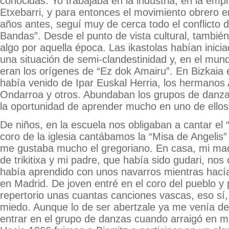
conocidas. Yo trabajaba en la industria, en la em
Etxebarri, y para entonces el movimiento obrero 
años antes, seguí muy de cerca todo el conflicto 
Bandas”. Desde el punto de vista cultural, tambié
algo por aquella época. Las ikastolas habían inic
una situación de semi-clandestinidad y, en el mund
eran los orígenes de “Ez dok Amairu”. En Bizkaia 
había venido de Ipar Euskal Herria, los hermanos 
Ondarroa y otros. Abundaban los grupos de danza
la oportunidad de aprender mucho en uno de ellos
De niños, en la escuela nos obligaban a cantar el “
coro de la iglesia cantábamos la “Misa de Angelis”
me gustaba mucho el gregoriano. En casa, mi ma
de trikitixa y mi padre, que había sido gudari, nos
había aprendido con unos navarros mientras hacía
en Madrid. De joven entré en el coro del pueblo y
repertorio unas cuantas canciones vascas, eso sí
miedo. Aunque lo de ser abertzale ya me venía de f
entrar en el grupo de danzas cuando arraigó en m