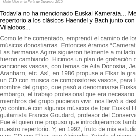
Maite Idirin en la Feria de Durango, 2010.
Todavía no ha mencionado Euskal Kamerata... Me
repertorio a los clásicos Haendel y Bach junto con 
Villalobos...
Como le he comentado, emprendí el camino de los
músicos donostiarras. Entonces éramos “Camera
Las hermanas Agirre siguieron fielmente a mi lado
fueron cambiando. Hicimos un plan de grabación 
canciones vascas, con temas de Aita Donostia, Je
Aranbarri, etc. Así, en 1986 propuse a Elkar la gr
un CD con música de compositores vascos, para l
nombre del grupo, que pasó a denominarse Euska
embargo, el trabajo profesional que era necesario
miembros del grupo pudieran vivir, nos llevó a de
yo continué con algunos músicos de Ipar Euskal Her
guitarrista Francis Goudard, profesor del Conserv
Fue él quien me propuso que introdujéramos tambi
nuestro repertorio. Y, en 1992, fruto de mis estu
y un CD con Elkar, con Alejandro Zabala al piano