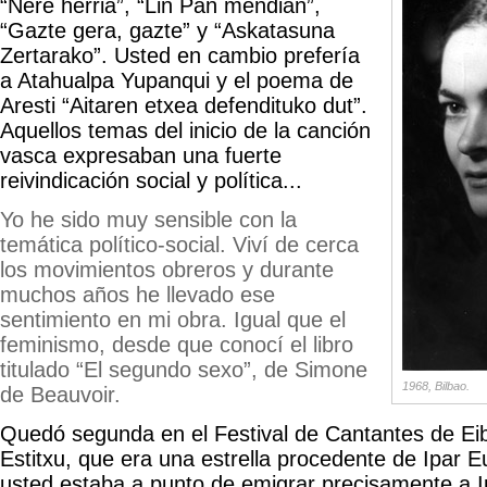
“Nere herria”, “Lin Pan mendian”,
“Gazte gera, gazte” y “Askatasuna
Zertarako”. Usted en cambio prefería
a Atahualpa Yupanqui y el poema de
Aresti “Aitaren etxea defendituko dut”.
Aquellos temas del inicio de la canción
vasca expresaban una fuerte
reivindicación social y política...
Yo he sido muy sensible con la
temática político-social. Viví de cerca
los movimientos obreros y durante
muchos años he llevado ese
sentimiento en mi obra. Igual que el
feminismo, desde que conocí el libro
titulado “El segundo sexo”, de Simone
1968, Bilbao.
de Beauvoir.
Quedó segunda en el Festival de Cantantes de Eib
Estitxu, que era una estrella procedente de Ipar Eu
usted estaba a punto de emigrar precisamente a I