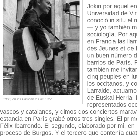
Jokin por aquel e
Universidad de Vi
conoció in situ el
— y yo también me
sociología. Por aq
en Francia las ll
des Jeunes et de l
un buen número de
barrios de París. 
también me invitar
cinq peuples en lu
los occitanos, y 
Larralde, actuamo
de Euskal Herria
1968, en los Pasionistas de Euba.
representados occ
vascos y catalanes, y dimos dos conciertos maravi
estancia en París grabé otros tres singles. El pri
Félix Ibarrondo. El segundo, elaborado por mi, en
proceso de Burgos. Y el tercero que contenía cu