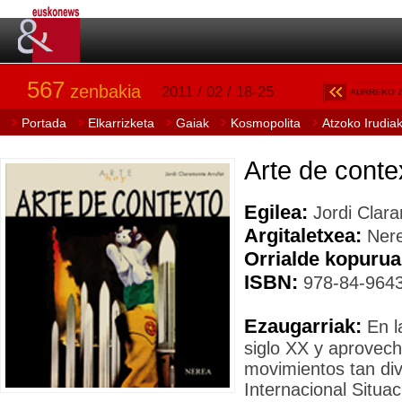
567
zenbakia
2011 / 02 / 18-25
AURREKO 
Portada
Elkarrizketa
Gaiak
Kosmopolita
Atzoko Irudia
Arte de conte
Egilea:
Jordi Clara
Argitaletxea:
Nere
Orrialde kopurua
ISBN:
978-84-9643
Ezaugarriak:
En l
siglo XX y aprovec
movimientos tan di
Internacional Situac