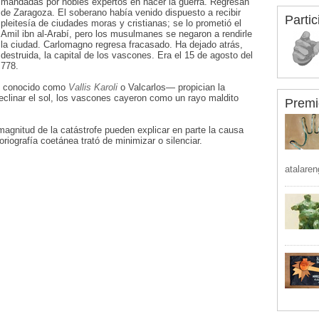
mandadas por nobles expertos en hacer la guerra. Regresan
de Zaragoza. El soberano había venido dispuesto a recibir
Partic
pleitesía de ciudades moras y cristianas; se lo prometió el
Amil ibn al-Arabí, pero los musulmanes se negaron a rendirle
la ciudad. Carlomagno regresa fracasado. Ha dejado atrás,
destruida, la capital de los vascones. Era el 15 de agosto del
778.
e conocido como
Vallis Karoli
o Valcarlos— propician la
eclinar el sol, los vascones cayeron como un rayo maldito
Premi
a magnitud de la catástrofe pueden explicar en parte la causa
riografía coetánea trató de minimizar o silenciar.
atalaren