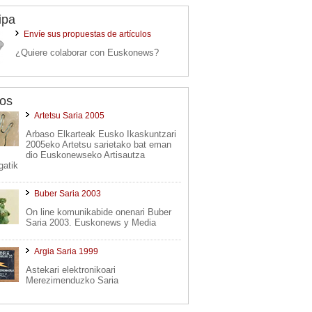
ipa
Envíe sus propuestas de artículos
¿Quiere colaborar con Euskonews?
os
Artetsu Saria 2005
Arbaso Elkarteak Eusko Ikaskuntzari
2005eko Artetsu sarietako bat eman
dio Euskonewseko Artisautza
gatik
Buber Saria 2003
On line komunikabide onenari Buber
Saria 2003. Euskonews y Media
Argia Saria 1999
Astekari elektronikoari
Merezimenduzko Saria