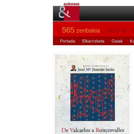
565
zenbakia
2011 / 02 / 
Portada
Elkarrizketa
Gaiak
K