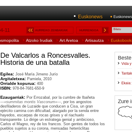
Euskonews
Euskonews
04-11
AURREKO ZENBAKIAK
HURRENGOA
osmopolita
Atzoko Irudiak
Art Aretoa
Artisautza
Euskobook
De Valcarlos a Roncesvalles.
Beste
Historia de una batalla
Vida y
Tantak
Egilea:
José María Jimeno Jurío
Argitaletxea:
Pamiela, 2010
Orrialde kopurua:
Ekaia:
400
ISBN:
978-84-7681-650-9
Ezaugarriak:
Por Errozabal, por la cumbre de Ibañeta
Zure i
—«summitas montis Vasconum»—
, por los angostos
desfiladeros de Luzaide que conducen a Cisa, un gran
ejército camina con dificultad, alargado por la senda entre
hayedos, escarpas de rocas grises y el riachuelo
transparente. Lo dirige un estratega genial y ambicioso,
Carlos el Magno, rey de los francos. Son gentes de todos los
pueblos sujetos a su corona, mensadas heteróclitas