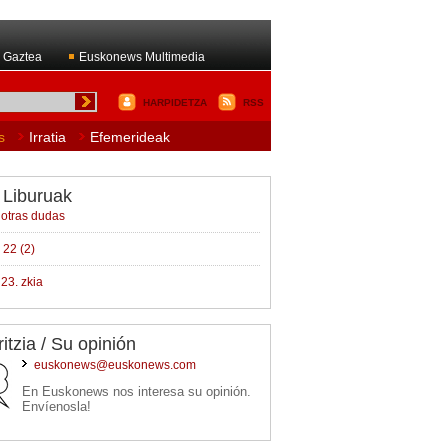
 Gaztea
Euskonews Multimedia
HARPIDETZA
RSS
s
Irratia
Efemerideak
 Liburuak
 otras dudas
 22 (2)
 23. zkia
ritzia / Su opinión
euskonews@euskonews.com
En Euskonews nos interesa su opinión.
Envíenosla!