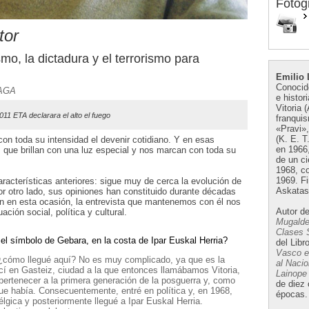
Fotog
tor
mo, la dictadura y el terrorismo para
Emilio 
Conocido
AGA
e histor
Vitoria 
011 ETA declarara el alto el fuego
franqui
«Pravi»,
(K. E. T
on toda su intensidad el devenir cotidiano. Y en esas
en 1966
s que brillan con una luz especial y nos marcan con toda su
de un ci
1968, co
1969. Fi
racterísticas anteriores: sigue muy de cerca la evolución de
Askatas
or otro lado, sus opiniones han constituido durante décadas
n en esta ocasión, la entrevista que mantenemos con él nos
Autor d
ción social, política y cultural.
Mugalde
Clases 
l símbolo de Gebara, en la costa de Ipar Euskal Herria?
del Libr
Vasco en
, ¿cómo llegué aquí? No es muy complicado, ya que es la
al Naci
í en Gasteiz, ciudad a la que entonces llamábamos Vitoria,
Lainope
pertenecer a la primera generación de la posguerra y, como
de diez 
e había. Consecuentemente, entré en política y, en 1968,
épocas.
lgica y posteriormente llegué a Ipar Euskal Herria.