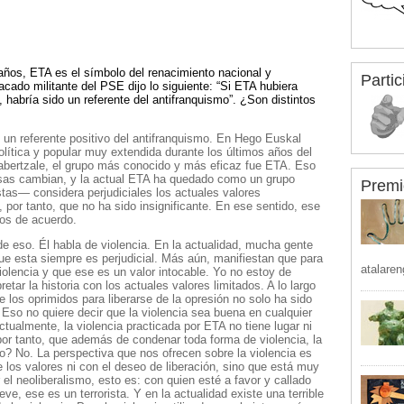
ños, ETA es el símbolo del renacimiento nacional y
Partic
acado militante del PSE dijo lo siguiente: “Si ETA hubiera
, habría sido un referente del antifranquismo”. ¿Son distintos
 un referente positivo del antifranquismo. En Hego Euskal
política y popular muy extendida durante los últimos años del
abertzale, el grupo más conocido y más eficaz fue ETA. Eso
cosas cambian, y la actual ETA ha quedado como un grupo
Premi
tas— considera perjudiciales los actuales valores
por tanto, que no ha sido insignificante. En ese sentido, ese
os de acuerdo.
e eso. Él habla de violencia. En la actualidad, mucha gente
que esta siempre es perjudicial. Más aún, manifiestan que para
atalaren
violencia y que ese es un valor intocable. Yo no estoy de
tar la historia con los actuales valores limitados. A lo largo
de los oprimidos para liberarse de la opresión no solo ha sido
 Eso no quiere decir que la violencia sea buena en cualquier
ualmente, la violencia practicada por ETA no tiene lugar ni
or tanto, que además de condenar toda forma de violencia, la
o? No. La perspectiva que nos ofrecen sobre la violencia es
e los valores ni con el deseo de liberación, sino que está muy
el neoliberalismo, esto es: con quien esté a favor y callado
e, ese es un terrorista. Y en la actualidad existe una terrible