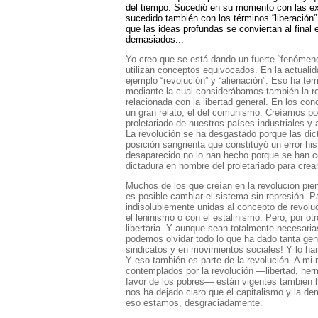
del tiempo. Sucedió en su momento con las exp
sucedido también con los términos “liberación”
que las ideas profundas se conviertan al final 
demasiados...
Yo creo que se está dando un fuerte “fenómeno
utilizan conceptos equivocados. En la actual
ejemplo “revolución” y “alienación”. Eso ha ter
mediante la cual considerábamos también la re
relacionada con la libertad general. En los c
un gran relato, el del comunismo. Creíamos pos
proletariado de nuestros países industriales y 
La revolución se ha desgastado porque las di
posición sangrienta que constituyó un error h
desaparecido no lo han hecho porque se han co
dictadura en nombre del proletariado para crea
Muchos de los que creían en la revolución pie
es posible cambiar el sistema sin represión. P
indisolublemente unidas al concepto de revoluc
el leninismo o con el estalinismo. Pero, por otr
libertaria. Y aunque sean totalmente necesaria
podemos olvidar todo lo que ha dado tanta gent
sindicatos y en movimientos sociales! Y lo han 
Y eso también es parte de la revolución. A mi
contemplados por la revolución —libertad, her
favor de los pobres— están vigentes también h
nos ha dejado claro que el capitalismo y la dem
eso estamos, desgraciadamente.