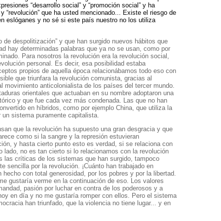
resiones “desarrollo social” y “promoción social” y ha
 y “revolución” que ha usted mencionado... Existe el riesgo de
en eslóganes y no sé si este país nuestro no los utiliza
 de despolitización” y que han surgido nuevos hábitos que
idad hay determinadas palabras que ya no se usan, como por
minado. Para nosotros la revolución era la revolución social,
volución personal. Es decir, esa posibilidad estaba
onceptos propios de aquella época relacionábamos todo eso con
ible que triunfara la revolución comunista, gracias al
al movimiento anticolonialista de los países del tercer mundo.
ctaduras orientales que actuaban en su nombre adoptaron una
istórico y que fue cada vez más condenada. Las que no han
nvertido en híbridos, como por ejemplo China, que utiliza la
r un sistema puramente capitalista.
nsan que la revolución ha supuesto una gran desgracia y que
arece como si la sangre y la represión estuvieran
ión, y hasta cierto punto esto es verdad, si se relaciona con
o lado, no es tan cierto si lo relacionamos con la revolución
s las críticas de los sistemas que han surgido, tampoco
e sencilla por la revolución. ¡Cuánto han trabajado en
hecho con total generosidad, por los pobres y por la libertad.
 me gustaría verme en la continuación de eso. Los valores
mandad, pasión por luchar en contra de los poderosos y a
oy en día y no me gustaría romper con ellos. Pero el sistema
ocracia han triunfado, que la violencia no tiene lugar... y en