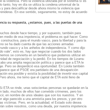
e la violencia. Pero la violencia utilizada por el sistema sí es
r lo tanto, hoy en día se utiliza la condena universal de la
ma y para descalificar desde ahora mismo la violencia que
venideras. En ese sentido, seguramente, no estoy de acuerdo
rencia su respuesta, ¿estamos, pues, a las puertas de una
muchos desde hace tiempo, y por supuesto, también para
o en medio de esa impotencia, el problema es qué hacer. Como
onstructiva, para el mundo vasco, para la libertad y para la
A no se ha dado cuenta de que las acciones armadas
l mundo vasco y a los anhelos de independencia. Y como dijo
do vale”, esto es, hay que negociar cuando los dos lados
ponemos se convierta en un beneficio que podamos utilizar en
nidad de negociación y la perdió. En los tiempos de Lizarra-
cabo una amplia negociación política y parece que a ETA le
aje. Pero se desperdició esa oportunidad. En Loiola también
e parece que el PSOE era partidario de una desaparición
ón era posible y existía la posibilidad de invertir ese capital
 Pero ahora, me temo que el capital de ETA esté lleno de
i ETA se rinde, unas seiscientas personas se quedarán en la
un lado, muchos de ellos han cometido crímenes, pero los
ir, en nombre de unos ideales que son los nuestros. Y en
r algo parecido a una amnistía para los presos, y por otro
las víctimas. Pero, en la actualidad, el Estado solo desea
rán sobre nosotros, como una deuda, por nuestra impotencia