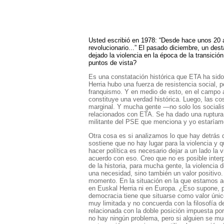
Usted escribió en 1978: “Desde hace unos 20 a
revolucionario...” El pasado diciembre, un dest
dejado la violencia en la época de la transición
puntos de vista?
Es una constatación histórica que ETA ha sido
Herria hubo una fuerza de resistencia social, 
franquismo. Y en medio de esto, en el campo 
constituye una verdad histórica. Luego, las 
marginal. Y mucha gente —no solo los socialis
relacionados con ETA. Se ha dado una ruptura, 
militante del PSE que menciona y yo estaríam
Otra cosa es si analizamos lo que hay detrás d
sostiene que no hay lugar para la violencia y 
hacer política es necesario dejar a un lado la 
acuerdo con eso. Creo que no es posible interpre
de la historia, para mucha gente, la violencia 
una necesidad, sino también un valor positivo.
momento. En la situación en la que estamos act
en Euskal Herria ni en Europa. ¿Eso supone, p
democracia tiene que situarse como valor únic
muy limitada y no concuerda con la filosofía d
relacionada con la doble posición impuesta por 
no hay ningún problema, pero si alguien se muev