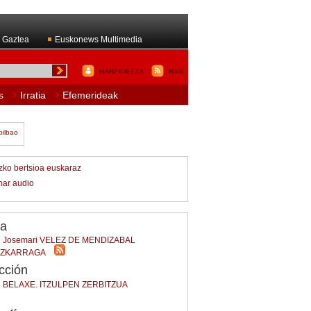
 Gaztea
Euskonews Multimedia
HARPIDETZA
RSS
s
Irratia
Efemerideak
izko bertsioa euskaraz
har audio
/a
Josemari VELEZ DE MENDIZABAL
AZKARRAGA
cción
BELAXE. ITZULPEN ZERBITZUA