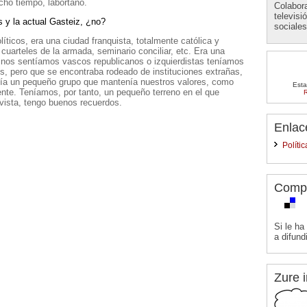
ho tiempo, labortano.
Colabora
televisi
s y la actual Gasteiz, ¿no?
sociales
íticos, era una ciudad franquista, totalmente católica y
cuarteles de la armada, seminario conciliar, etc. Era una
e nos sentíamos vascos republicanos o izquierdistas teníamos
, pero que se encontraba rodeado de instituciones extrañas,
tía un pequeño grupo que mantenía nuestros valores, como
Esta
te. Teníamos, por tanto, un pequeño terreno en el que
R
 vista, tengo buenos recuerdos.
Enlac
Polític
Comp
Si le ha
a difundi
Zure i