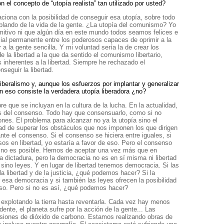
el concepto de “utopía realista” tan utilizado por usted?
laciona con la posibilidad de conseguir esa utopía, sobre todo
blando de la vida de la gente. ¿La utopía del comunismo? Yo
mitivo ni que algún día en este mundo todos seamos felices e
cial permanente entre los poderosos capaces de oprimir a la
 a la gente sencilla. Y mi voluntad sería la de crear los
 la libertad a la que da sentido el comunismo libertario,
 inherentes a la libertad. Siempre he rechazado el
nseguir la libertad.
beralismo y, aunque los esfuerzos por implantar y generalizar
en eso consiste la verdadera utopía liberadora ¿no?
 que se incluyan en la cultura de la lucha. En la actualidad,
as del consenso. Todo hay que consensuarlo, como si no
ones. El problema para alcanzar no ya la utopía sino el
idad de superar los obstáculos que nos imponen los que dirigen
te el consenso. Si el consenso se hiciera entre iguales, si
sos en libertad, yo estaría a favor de eso. Pero el consenso
s, no es posible. Hemos de aceptar una vez más que en
 dictadura, pero la democracia no es en sí misma ni libertad
, sino leyes. Y en lugar de libertad tenemos democracia. Si las
la libertad y de la justicia, ¿qué podemos hacer? Si la
esa democracia y si también las leyes ofrecen la posibilidad
enso. Pero si no es así, ¿qué podemos hacer?
explotando la tierra hasta reventarla. Cada vez hay menos
ente, el planeta sufre por la acción de la gente... Las
isiones de dióxido de carbono. Estamos realizando obras de