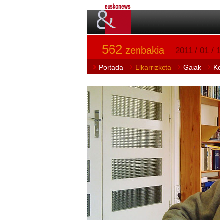
562
zenbakia
2011 / 01 / 
Portada
Elkarrizketa
Gaiak
K