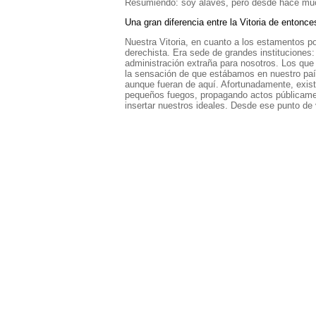
Resumiendo: soy alavés, pero desde hace muc
Una gran diferencia entre la Vitoria de entonce
Nuestra Vitoria, en cuanto a los estamentos pol
derechista. Era sede de grandes instituciones: 
administración extraña para nosotros. Los qu
la sensación de que estábamos en nuestro país
aunque fueran de aquí. Afortunadamente, exis
pequeños fuegos, propagando actos públicamen
insertar nuestros ideales. Desde ese punto de