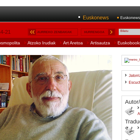
Euskonews
Euskonews
14-21
AURREKO ZENBAKIAK
HURRENGOA
osmopolita
Atzoko Irudiak
Art Aretoa
Artisautza
Euskobook
Jatorr
Escuc
Autor
Tradu