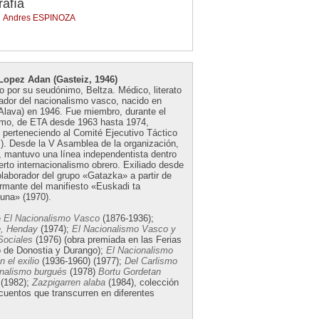
rafía
Andres ESPINOZA
Lopez Adan (Gasteiz, 1946)
 por su seudónimo, Beltza. Médico, literato
iador del nacionalismo vasco, nacido en
(Alava) en 1946. Fue miembro, durante el
smo, de ETA desde 1963 hasta 1974,
 perteneciendo al Comité Ejecutivo Táctico
.). Desde la V Asamblea de la organización,
, mantuvo una línea independentista dentro
erto internacionalismo obrero. Exiliado desde
laborador del grupo «Gatazka» a partir de
rmante del manifiesto «Euskadi ta
una» (1970).
e
El Nacionalismo Vasco
(1876-1936);
, Henday
(1974);
El Nacionalismo Vasco y
Sociales
(1976) (obra premiada en las Ferias
o de Donostia y Durango);
El Nacionalismo
 el exilio
(1936-1960) (1977);
Del Carlismo
onalismo burgués
(1978)
Bortu Gordetan
(1982);
Zazpigarren alaba
(1984), colección
cuentos que transcurren en diferentes