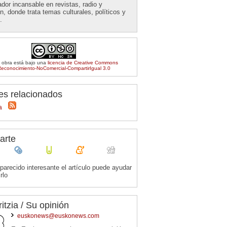
dor incansable en revistas, radio y
ón, donde trata temas culturales, políticos y
.
 obra está bajo una
licencia de Creative Commons
econocimiento-NoComercial-CompartirIgual 3.0
es relacionados
a
arte
 parecido interesante el artículo puede ayudar
rlo
ritzia / Su opinión
euskonews@euskonews.com