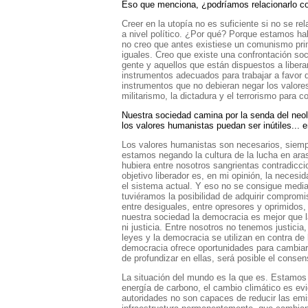
Eso que menciona, ¿podríamos relacionarlo con 
Creer en la utopía no es suficiente si no se re
a nivel político. ¿Por qué? Porque estamos ha
no creo que antes existiese un comunismo pri
iguales. Creo que existe una confrontación so
gente y aquellos que están dispuestos a liberar
instrumentos adecuados para trabajar a favor de
instrumentos que no debieran negar los valores
militarismo, la dictadura y el terrorismo para co
Nuestra sociedad camina por la senda del neoli
los valores humanistas puedan ser inútiles... 
Los valores humanistas son necesarios, siempre
estamos negando la cultura de la lucha en ar
hubiera entre nosotros sangrientas contradicci
objetivo liberador es, en mi opinión, la neces
el sistema actual. Y eso no se consigue median
tuviéramos la posibilidad de adquirir compromi
entre desiguales, entre opresores y oprimido
nuestra sociedad la democracia es mejor que la
ni justicia. Entre nosotros no tenemos justicia
leyes y la democracia se utilizan en contra de 
democracia ofrece oportunidades para cambiar 
de profundizar en ellas, será posible el cons
La situación del mundo es la que es. Estamos 
energía de carbono, el cambio climático es evid
autoridades no son capaces de reducir las em