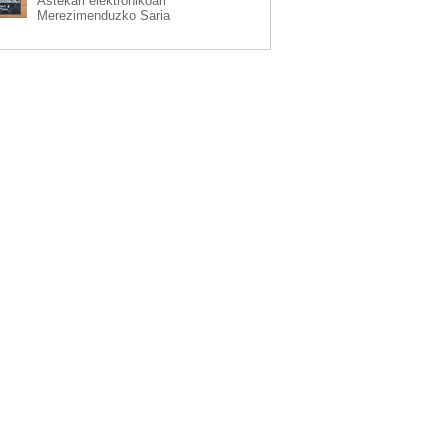
Astekari elektronikoari
Merezimenduzko Saria