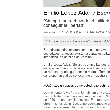
Emilio Lopez Adan
/ Escri
"Siempre he rechazado el militaris
conseguir la libertad"
Josemari VELEZ DE MENDIZABAL AZKARR
Entrevista realizada antes de que el 10 de enero del 2
En toda sociedad existen personas que viven c
sociedades, a veces, existen algunas estrella
intensidad los detalles del camino.
Emilio Lopez Adan, “Beltza”, cumple las dos ca
los acontecimientos de la sociedad vasca y, p
un referente y una guía para la misma. Tambié
da la oportunidad de conocer mejor nuestra situa
¿Qué hace un alavés como usted, que estima e
De momento, vivir. Y, pronto, jubilarme. Pero
misma historia que ha vivido mucha gente. Nac
en 1946, en una familia alavesa. Eso me hizo 
otros muchos de mi época, no aceptamos lo qu
tuve que exiliarme. Terminé mis estudios en Bé