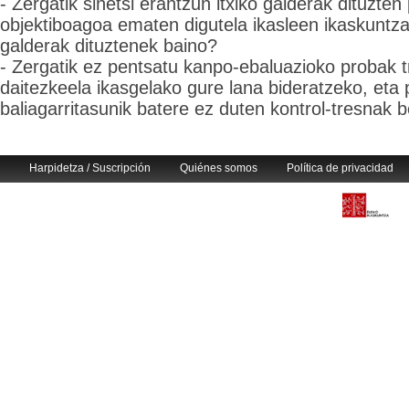
- Zergatik sinetsi erantzun itxiko galderak dituzte
objektiboagoa ematen digutela ikasleen ikaskuntza
galderak dituztenek baino?
- Zergatik ez pentsatu kanpo-ebaluazioko probak 
daitezkeela ikasgelako gure lana bideratzeko, eta
baliagarritasunik batere ez duten kontrol-tresnak be
Harpidetza / Suscripción
Quiénes somos
Política de privacidad