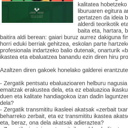
kalitatea hobetzeko
liburuaren egitura a
gertatzen da ideia b
alderdi teorikotik et
baita eta, hartara, 
baitira aldi berean: gaiari buruz aurrez dakiguna f
horri eduki berriak gehitzea, eskolan parte hartze
profesionala indartzeko balio dutenak, onarturik «b
ikastea eta ebaluatzea banandu ezin diren hiru pro
Azaltzen diren gakoek honelako galderei erantzute
- Zergatik pentsatu ebaluazioaren helburu nagusia
emaitzak erakustea dela, eta ez ebaluazioa ikasku
duen eta kalitate handiagokoa izan dadin laguntze
dela?
- Zergatik transmititu ikasleei akatsak «zerbait txa
beharreko zerbait, eta ez transmititu ikastea akats
eta, beraz, ona dela akatsak adieraztea?