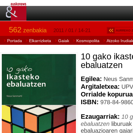
562
zenbakia
2011 / 01 / 14-21
AURREKO 
Portada
Elkarrizketa
Gaiak
Kosmopolita
Atzoko Irudia
10 gako ikas
ebaluatzen
Egilea:
Neus Sanma
Argitaletxea:
UPV
Orrialde kopurua
ISBN:
978-84-9860
Ezaugarriak:
10 g
ebaluatzen
liburuak 
ebaluazioaren gaiar