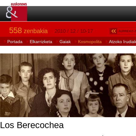
558
zenbakia
2010 / 12 / 10-17
AURREKO 
Portada
Elkarrizketa
Gaiak
Kosmopolita
Atzoko Irudia
Los Berecochea