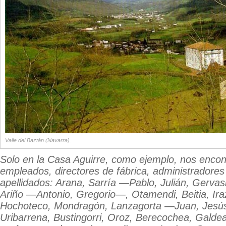
Valle del Baztán (Navarra).
Solo en la Casa Aguirre, como ejemplo, nos enco
empleados, directores de fábrica, administradore
apellidados: Arana, Sarría —Pablo, Julián, Gervas
Ariño —Antonio, Gregorio—, Otamendi, Beitia, Ir
Hochoteco, Mondragón, Lanzagorta —Juan, Jesú
Uribarrena, Bustingorri, Oroz, Berecochea, Galde