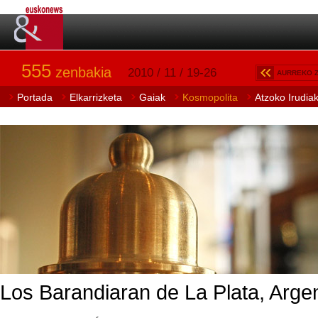
555
zenbakia
2010 / 11 / 19-26
AURREKO 
Portada
Elkarrizketa
Gaiak
Kosmopolita
Atzoko Irudia
Los Barandiaran de La Plata, Arge