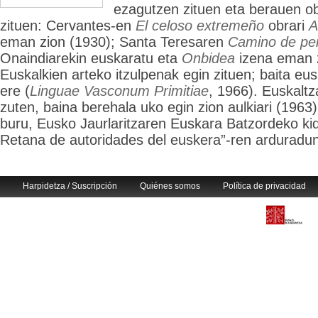
ezagutzen zituen eta berauen o
zituen: Cervantes-en
El celoso extremeño
obrari
A
eman zion (1930); Santa Teresaren
Camino de per
Onaindiarekin euskaratu eta
Onbidea
izena eman z
Euskalkien arteko itzulpenak egin zituen; baita eus
ere (
Linguae Vasconum Primitiae
, 1966). Euskaltz
zuten, baina berehala uko egin zion aulkiari (1963
buru, Eusko Jaurlaritzaren Euskara Batzordeko kid
Retana de autoridades del euskera”-ren arduradun
Harpidetza / Suscripción
Quiénes somos
Política de privacidad