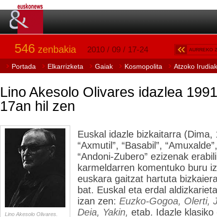
546
zenbakia
2010 / 09 / 17-24
AURREKO 
Portada
Elkarrizketa
Gaiak
Kosmopolita
Atzoko Irudia
Lino Akesolo Olivares idazlea 1991
17an hil zen
Euskal idazle bizkaitarra (Dima, 
“Axmutil”, “Basabil”, “Amuxalde”
“Andoni-Zubero” ezizenak erabili
karmeldarren komentuko buru iza
euskara gaitzat hartuta bizkaiera
bat. Euskal eta erdal aldizkariet
izan zen:
Euzko-Gogoa, Olerti, 
Deia, Yakin,
etab. Idazle klasiko
Lino Akesolo Olivares.