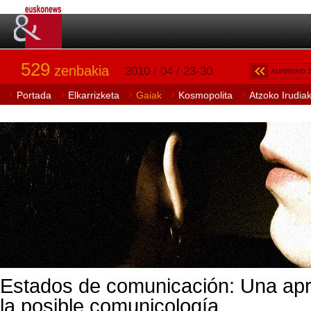
529
zenbakia
2010 / 04 / 23-30
AURREKO 
Portada
Elkarrizketa
Gaiak
Kosmopolita
Atzoko Irudia
Estados de comunicación: Una ap
la posible comunicología