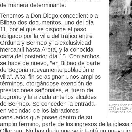
de manera determinante.
Tenemos a Don Diego concediendo a
Bilbao dos documentos, uno del día
11, por el que se dispone el paso
obligado por la villa del tráfico entre
Orduña y Bermeo y la exclusividad
mercantil hasta Areta, y la conocida
carta del posterior día 15. Con ambos
se hace de nuevo, “en Bilbao de parte
de Begoña nuevamente población e
villa”. A tal fin se asignan unos amplios
términos, otorgándose exención de
prestaciones señoriales, el fuero de
Logroño y la alzada ante los alcaldes
de Bermeo. Se conceden la entrada
Diego López V d
1295 a 1310), s
en vecindad de los labradores
Juntas de Gerni
censuarios que posee dentro de su
amplio término, parte de los ingresos de la iglesia
Ollargan. No hay duda que se intentó un nuevo im