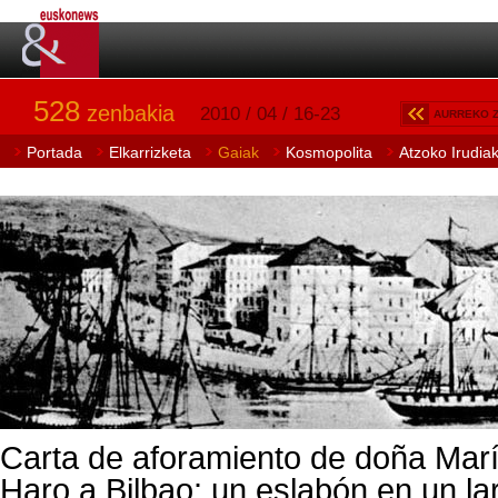
528
zenbakia
2010 / 04 / 16-23
AURREKO 
Portada
Elkarrizketa
Gaiak
Kosmopolita
Atzoko Irudia
Carta de aforamiento de doña Mar
Haro a Bilbao: un eslabón en un l