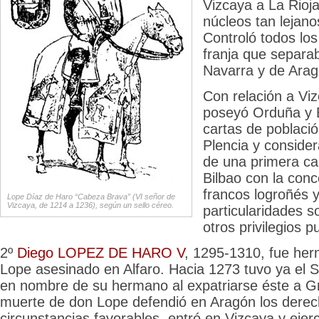
Vizcaya a La Rioj
núcleos tan lejan
Controló todos los 
franja que separab
Navarra y de Arag
Con relación a Vi
poseyó Orduña y 
cartas de poblaci
Plencia y conside
de una primera ca
Bilbao con la conc
francos logroñés 
Lope Díaz de Haro “Cabeza Brava” (VI señor de
Vizcaya, de 1214 a 1236), según un sello céreo.
particularidades s
otros privilegios p
2º
Diego LOPEZ DE HARO V
, 1295-1310, fue he
Lope asesinado en Alfaro. Hacia 1273 tuvo ya el 
en nombre de su hermano al expatriarse éste a G
muerte de don Lope defendió en Aragón los derecho
circunstancias favorables, entró en Vizcaya y ejer