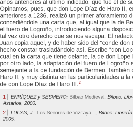
años anteriores al último indicado, que fue el de su
Opinamos, pues, que don Lope Díaz de Haro II, e
anteriores a 1236, realizó un primer aforamiento d
concediéndole una carta que, al igual que la de 
el fuero de Logroño, introduciendo alguna disposi
tal vez otro derecho que se nos escapa. El redacto
Juan copia aquel, y de haber sido del “conde don 
hecho constar trasladándolo así. Escribe “don Lope
cual en la carta que tiene delante, la de don Lope 
por otro lado, la adaptación del fuero de Logroñ
semejante a la de fundación de Bermeo, también 
Haro II, y muy distinta
en las particularidades a l
2
de don Lope Díaz de Haro III.
1
ENRÍQUEZ y SESMERO:
Bilbao Medieval
, Bilbao: Lib
Astarloa, 2000.
2
LUCAS, J.:
Los Señores de Vizcaya...
, Bilbao: Librería
2005.