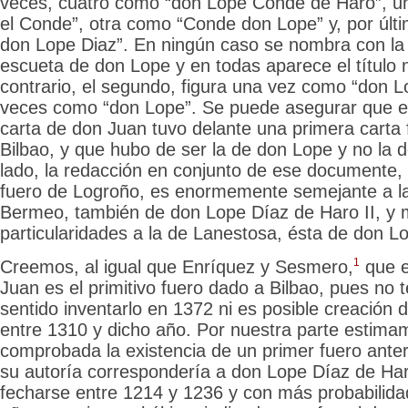
veces, cuatro como “don Lope Conde de Haro”, 
el Conde”, otra como “Conde don Lope” y, por úl
don Lope Diaz”. En ningún caso se nombra con l
escueta de don Lope y en todas aparece el título no
contrario, el segundo, figura una vez como “don 
veces como “don Lope”. Se puede asegurar que el
carta de don Juan tuvo delante una primera carta 
Bilbao, y que hubo de ser la de don Lope y no la d
lado, la redacción en conjunto de ese documente, 
fuero de Logroño, es enormemente semejante a la
Bermeo, también de don Lope Díaz de Haro II, y m
particularidades a la de Lanestosa, ésta
de don Lo
1
Creemos, al igual que Enríquez y Sesmero,
que e
Juan es el primitivo fuero dado a Bilbao, pues no 
sentido inventarlo en 1372 ni es posible creación 
entre 1310 y dicho año. Por nuestra parte estima
comprobada la existencia de un primer fuero anter
su autoría correspondería a don Lope Díaz de Har
fecharse entre 1214 y 1236 y con más probabilidad