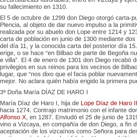
su fallecimiento en 1310.
El 5 de octubre de 1299 don Diego otorgó carta-pue
Plencia, al objeto de dar nuevo impulso a la primit
realizada por su abuelo don Lope entre 1214 y 123
carta de población en junio de 1300 mediante do
del día 11, y la conocida carta del posterior día 
erige, o se hace “en Bilbao de parte de Begoña 
e villa”. El 4 de enero de 1301 don Diego recabó 
privilegios en sus reinos para los vecinos de Bilba
lugar, que “nos dixo que el facia poblar nuevamente
mejor. No aclara quién había erigido la primera pu
3ª Doña María DÍAZ DE HARO I
María Díaz de Haro I, hija de
Lope Díaz de Haro II
hacia 1274. Contrajo matrimonio con el infante don
Alfonso X
, en 1287. Enviudó el 25 de junio de 131
vino a Vizcaya, en compañía de don Diego, a fin de
aceptación de los vizcaínos como Señora para de