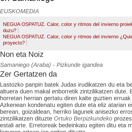
EUSKOMEDIA
NEGUA OSPATUZ. Calor, color y ritmos del invierno proiek
duzu?
NEGUA OSPATUZ. Calor, color y ritmos del invierno ¿Qui
proyecto?
Non eta Noiz
Samaniego (Araba) - Pizkunde igandea
Zer Gertatzen da
Lastozko panpin batek Judas irudikatzen du eta b
altuera duen makal enborretik zintzilikatzen dute. 
horretan herrian gertatu diren kalte guztien erruak
Azkenean kondenatu egiten dute eta eliz atarian e
berean, goizaldean, herriko lagunek anisezko erro
zintzilikatzen dituzte
Ortuko Berpizkundeko
prozesi
estali arte. Erretoreak bedeinkatu egiten ditu eta