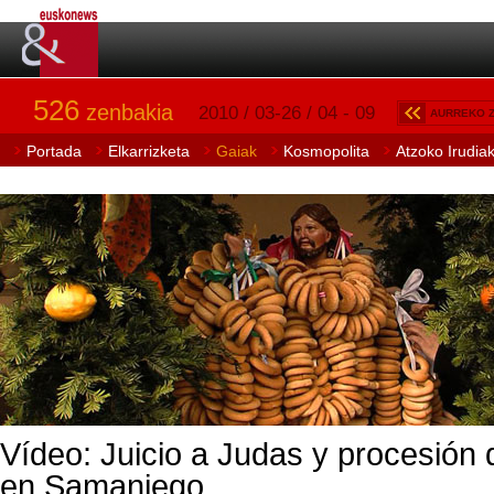
526
zenbakia
2010 / 03-26 / 04 - 09
AURREKO 
Portada
Elkarrizketa
Gaiak
Kosmopolita
Atzoko Irudia
Vídeo: Juicio a Judas y procesión d
en Samaniego