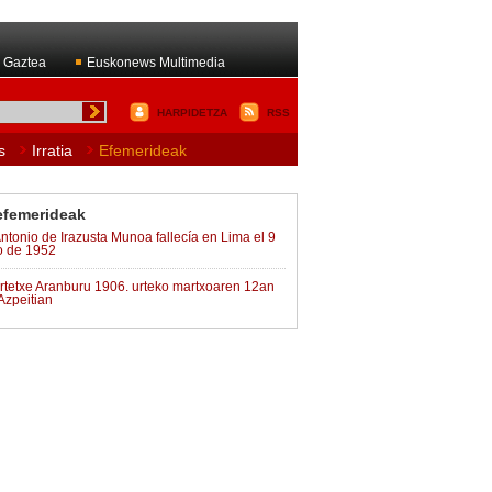
 Gaztea
Euskonews Multimedia
HARPIDETZA
RSS
s
Irratia
Efemerideak
efemerideak
ntonio de Irazusta Munoa fallecía en Lima el 9
o de 1952
rtetxe Aranburu 1906. urteko martxoaren 12an
Azpeitian