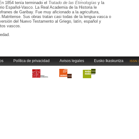
 En 1854 tenía terminado el
Tratado de las Etimologías
y la
ario Español-Vasco. La Real Academia de la Historia le
efranes de Garibay. Fue muy aficionado a la agricultura,
Matritense. Sus obras tratan casi todas de la lengua vasca o
versión del Nuevo Testamento al Griego, latín, español y
ctos vascos.
 edad.
os
Política de privacidad
Avisos legales
Eusko Ikaskuntza
ISSN 