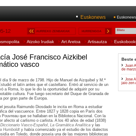
Euskonews
Euskonews
05-12
AURREKO ZENBAKIAK
HURRENGOA
osmopolita
Atzoko Irudiak
Art Aretoa
Artisautza
Euskobook
cía José Francisco Aizkibel
B
este 
mático vasco
Juan A
de marz
Jose A
el día 9 de marzo de 1798. Hijo de Manuel de Aizquibel y M.ª
jaio zen 
tudió el latín antes que el castellano. Entró al servicio de un
vó a Roma, lo que le dio la oportunidad de adquirir por su
notable cultura. Fue luego secretario del Duque de Granada de
ja por gran parte de Europa.
el jesuita Raimundo Diosdado le incita en Roma a estudiar
áfica del vascuence. Entre 1827 y 1828 copia en París dos
n Pouvreau que se hallaban en la Biblioteca Nacional. Con la
ser afecto al carlismo o carlista. A los 40 años de edad (1838)
u
Diccionario Vasco-Español
,
La Gramática Analítica
y las
 a Humboldt
y había comenzado ya el estudio de los dialectos
sidía en Toledo, donde poseía una de las mejores bibliotecas