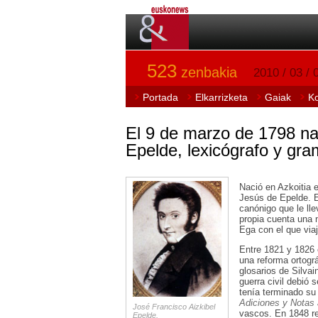
523
zenbakia
2010 / 03 / 
Portada
Elkarrizketa
Gaiak
K
El 9 de marzo de 1798 na
Epelde, lexicógrafo y gra
Nació en Azkoitia 
Jesús de Epelde. Es
canónigo que le lle
propia cuenta una 
Ega con el que via
Entre 1821 y 1826 
una reforma ortogr
glosarios de Silvai
guerra civil debió 
tenía terminado s
Adiciones y Notas
José Francisco Aizkibel
vascos. En 1848 re
Epelde.