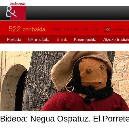
522
zenbakia
2010 / 02-26 / 03 - 05
AURREKO 
Portada
Elkarrizketa
Gaiak
Kosmopolita
Atzoko Irudia
Bideoa: Negua Ospatuz. El Porret