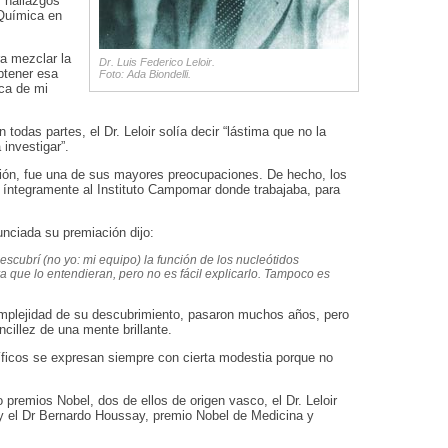
s hallazgos
 Química en
a mezclar la
Dr. Luis Federico Leloir.
btener esa
Foto: Ada Biondelli.
ica de mi
todas partes, el Dr. Leloir solía decir “lástima que no la
investigar”.
ación, fue una de sus mayores preocupaciones. De hecho, los
 íntegramente al Instituto Campomar donde trabajaba, para
unciada su premiación dijo:
escubrí (no yo: mi equipo) la función de los nucleótidos
a que lo entendieran, pero no es fácil explicarlo. Tampoco es
omplejidad de su descubrimiento, pasaron muchos años, pero
ncillez de una mente brillante.
tíficos se expresan siempre con cierta modestia porque no
o premios Nobel, dos de ellos de origen vasco, el Dr. Leloir
y el Dr Bernardo Houssay, premio Nobel de Medicina y