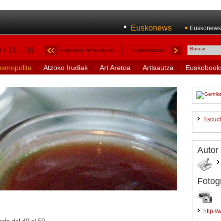
Euskonews
Euskonews
 / 11 - 06
AURREKO ZENBAKIAK
HURRENGOA
osmopolita
Atzoko Irudiak
Art Aretoa
Artisautza
Euskobook
Escuc
Autor
Fotogr
http:/