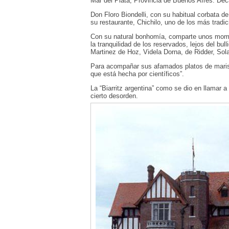
Mar del Plata, Provincia de Buenos Aíres. Déc
Don Floro Biondelli, con su habitual corbata d
su restaurante, Chichilo, uno de los más tradic
Con su natural bonhomía, comparte unos momen
la tranquilidad de los reservados, lejos del bul
Martinez de Hoz, Videla Dorna, de Ridder, Sola,
Para acompañar sus afamados platos de maris
que está hecha por científicos”.
La “Biarritz argentina” como se dio en llamar a
cierto desorden.