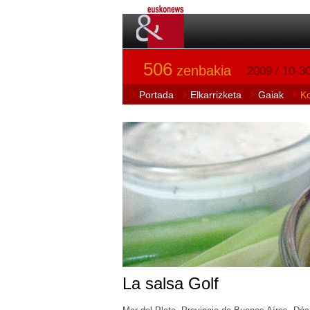
506
zenbakia
2009 / 10-30
Portada
Elkarrizketa
Gaiak
K
La salsa Golf