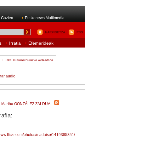
 Gaztea
Euskonews Multimedia
HARPIDETZA
RSS
s
Irratia
Efemerideak
har audio
Martha GONZÁLEZ ZALDUA
afía:
/www.flickr.com/photos/madaise/1419385851/