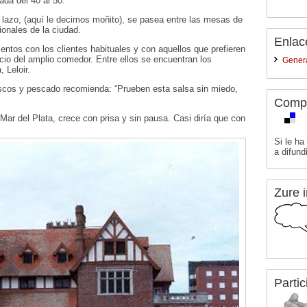
ada del 40 al 50.
e lazo, (aquí le decimos moñito), se pasea entre las mesas de
ionales de la ciudad.
Enlac
tos con los clientes habituales y con aquellos que prefieren
licio del amplio comedor. Entre ellos se encuentran los
Gener
 Leloir.
cos y pescado recomienda: “Prueben esta salsa sin miedo,
Comp
 Mar del Plata, crece con prisa y sin pausa. Casi diría que con
Si le ha
a difundi
Zure i
Partic