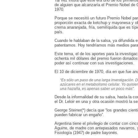
Tal vez intuía que éste era uno de los primero
de alguien que alcanzaría el Premio Nobel de
1970.
Porque se necesitó un futuro Premio Nobel par
proporción exacta de ketchup y mayonesa y o
crema anaranjada, fría, semilíquida que es típ
país.
Cuando le hablaban de la salsa, ya difundida en 
patentamos. Hoy tendríamos más medios para 
Este tema, el de los aportes para la investig
ochenta mil dólares del premio fueron donados
poder así continuar con sus investigaciones.
El 10 de diciembre de 1970, día en que fue an
“Es sólo un paso de una larga investigación. D
azúcares en el metabolismo celular. Yo quisier
una hazaña, es apenas saber un poco más”.
Desde la informalidad de su salsa, hasta la c
el Dr. Leloir en una y otra ocasión mostró la se
George Steiner(*) decía que “los grandes cien
pueden fabricar un engaño”.
Argentina tiene el privilegio de contar con cinc
Aguirre, de madre con antepasados navarros, 
Fisiología (1947) de padre bayonés.