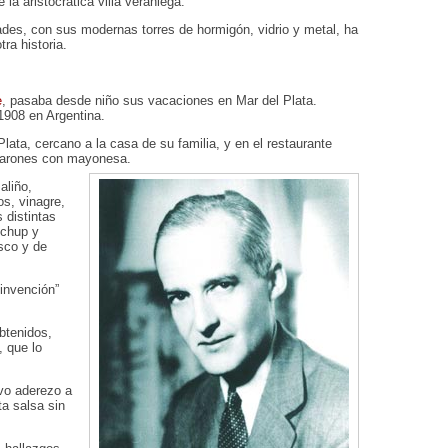
la aristocrática villa veraniega.
es, con sus modernas torres de hormigón, vidrio y metal, ha
tra historia.
e
, pasaba desde niño sus vacaciones en Mar del Plata.
1908 en Argentina.
lata, cercano a la casa de su familia, y en el restaurante
amarones con mayonesa.
aliño,
s, vinagre,
 distintas
tchup y
sco y de
“invención”
obtenidos,
, que lo
evo aderezo a
a salsa sin