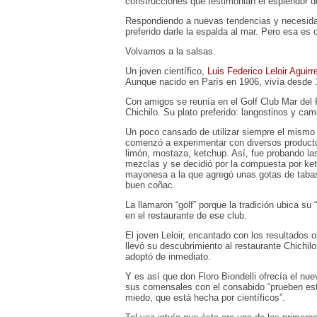
construcciones que testimonian el esplendor de 
Respondiendo a nuevas tendencias y necesidad
preferido darle la espalda al mar. Pero esa es o
Volvamos a la salsas.
Un joven científico,
Luis Federico Leloir Aguirr
Aunque nacido en París en 1906, vivía desde 
Con amigos se reunía en el Golf Club Mar del P
Chichilo. Su plato preferido: langostinos y c
Un poco cansado de utilizar siempre el mismo 
comenzó a experimentar con diversos producto
limón, mostaza, ketchup. Así, fue probando las
mezclas y se decidió por la compuesta por ke
mayonesa a la que agregó unas gotas de taba
buen coñac.
La llamaron “golf” porque la tradición ubica su 
en el restaurante de ese club.
El joven Leloir, encantado con los resultados 
llevó su descubrimiento al restaurante Chichilo
adoptó de inmediato.
Y es así que don Floro Biondelli ofrecía el nu
sus comensales con el consabido “prueben est
miedo, que está hecha por científicos”.