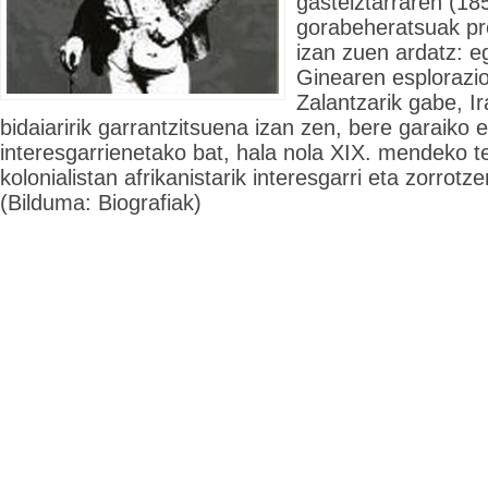
gasteiztarraren (18
gorabeheratsuak pr
izan zuen ardatz: 
Ginearen esplorazio
Zalantzarik gabe, I
bidaiaririk garrantzitsuena izan zen, bere garaiko e
interesgarrienetako bat, hala nola XIX. mendeko t
kolonialistan afrikanistarik interesgarri eta zorrotz
(Bilduma: Biografiak)