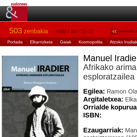
503
zenbakia
2009 / 10 / 09-16
AURREKO 
Portada
Elkarrizketa
Gaiak
Kosmopolita
Atzoko Irudia
Manuel Iradie
Afrikako arima
esploratzailea
Egilea:
Ramon Olas
Argitaletxea:
Elka
Orrialde kopurua
ISBN:
Ezaugarriak:
Manue