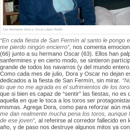
Los hermanos Dora y Oscar López Redín.
“En cada fiesta de San Fermín al santo le pongo el
me pierdo ningún encierro”
, nos comenta emocio
(66) junto a su hermano Oscar (63). Ellos han pal
sanfermines y en cierto modo, se sintieron partícip
grande de todos los navarros (y del mundo entero
Como cada mes de julio, Dora y Oscar no dejan es
dedicados a la fiesta de San Fermín, sin mirar.
“No
lo que no me agrada es el sufrimientos de los toro
que si bien es capaz de “sentir” las fiestas, no es 
aquella en que le toca a los toros ser protagonista
mismas. Agrega Dora, como para reforzar aún más
me dan realmente mucha pena los toros, aunque 
de ese joven”
, al referirse al corredor fallecido en
año, y de paso nos destruye algunos mitos ya con