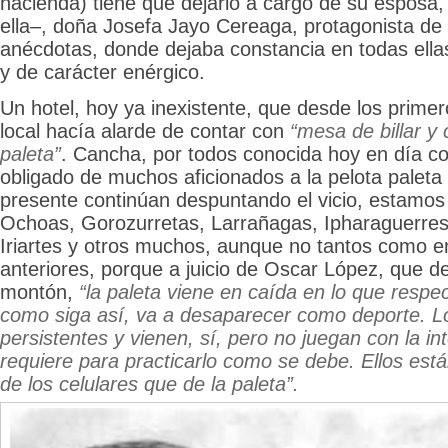
hacienda) tiene que dejarlo a cargo de su esposa
ella–, doña Josefa Jayo Cereaga, protagonista de
anécdotas, donde dejaba constancia en todas ella
y de carácter enérgico.
Un hotel, hoy ya inexistente, que desde los primer
local hacía alarde de contar con
“mesa de billar y
paleta”
. Cancha, por todos conocida hoy en día co
obligado de muchos aficionados a la pelota paleta
presente continúan despuntando el vicio, estamos
Ochoas, Gorozurretas, Larrañagas, Ipharaguerres
Iriartes y otros muchos, aunque no tantos como e
anteriores, porque a juicio de Oscar López, que d
montón,
“la paleta viene en caída en lo que respec
como siga así, va a desaparecer como deporte. L
persistentes y vienen, sí, pero no juegan con la i
requiere para practicarlo como se debe. Ellos es
de los celulares que de la paleta”.