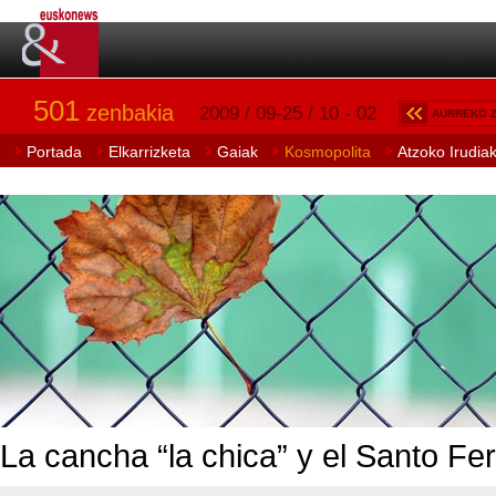
501
zenbakia
2009 / 09-25 / 10 - 02
AURREKO 
Portada
Elkarrizketa
Gaiak
Kosmopolita
Atzoko Irudia
La cancha “la chica” y el Santo Fe