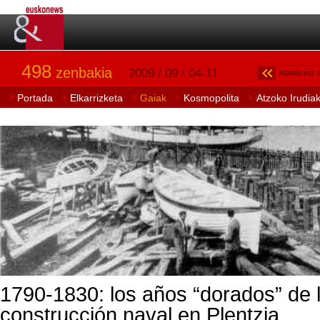
498
zenbakia
2009 / 09 / 04-11
AURREKO 
Portada
Elkarrizketa
Gaiak
Kosmopolita
Atzoko Irudia
1790-1830: los años “dorados” de 
construcción naval en Plentzia