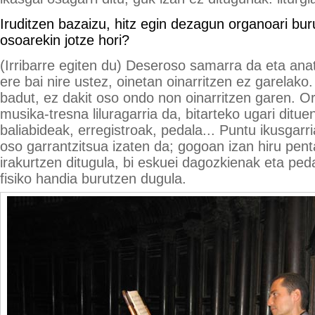
Iruditzen bazaizu, hitz egin dezagun organoari bur
osoarekin jotze hori?
(Irribarre egiten du) Deseroso samarra da eta an
ere bai nire ustez, oinetan oinarritzen ez garelako
badut, ez dakit oso ondo non oinarritzen garen. O
musika-tresna liluragarria da, bitarteko ugari ditue
baliabideak, erregistroak, pedala... Puntu ikusgarr
oso garrantzitsua izaten da; gogoan izan hiru pen
irakurtzen ditugula, bi eskuei dagozkienak eta ped
fisiko handia burutzen dugula.