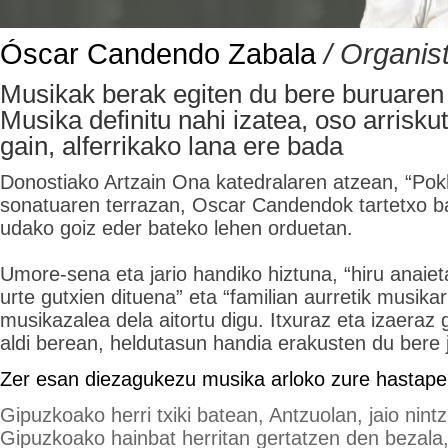
Óscar Candendo Zabala
/ Organis
Musikak berak egiten du bere buruaren
Musika definitu nahi izatea, oso arrisku
gain, alferrikako lana ere bada
Donostiako Artzain Ona katedralaren atzean, “Pok
sonatuaren terrazan, Oscar Candendok tartetxo ba
udako goiz eder bateko lehen orduetan.
Umore-sena eta jario handiko hiztuna, “hiru anaie
urte gutxien dituena” eta “familian aurretik musikar
musikazalea dela aitortu digu. Itxuraz eta izaeraz 
aldi berean, heldutasun handia erakusten du bere 
Zer esan diezagukezu musika arloko zure hastape
Gipuzkoako herri txiki batean, Antzuolan, jaio nint
Gipuzkoako hainbat herritan gertatzen den bezala