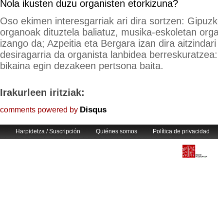
Nola ikusten duzu organisten etorkizuna?
Oso ekimen interesgarriak ari dira sortzen: Gipuz
organoak dituztela baliatuz, musika-eskoletan org
izango da; Azpeitia eta Bergara izan dira aitzindar
desiragarria da organista lanbidea berreskuratzea
bikaina egin dezakeen pertsona baita.
Irakurleen iritziak:
Disqus
comments powered by
Harpidetza / Suscripción
Quiénes somos
Política de privacidad