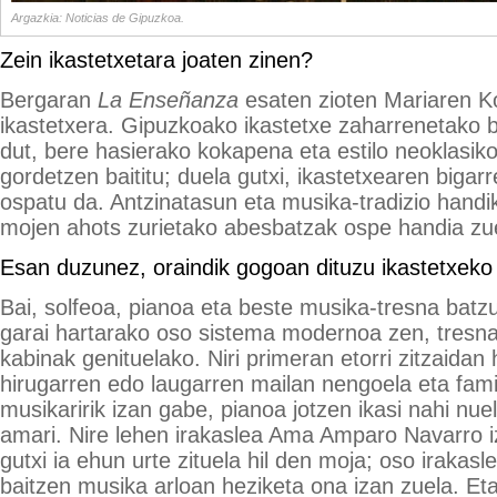
Argazkia: Noticias de Gipuzkoa.
Zein ikastetxetara joaten zinen?
Bergaran
La Enseñanza
esaten zioten Mariaren K
ikastetxera. Gipuzkoako ikastetxe zaharrenetako b
dut, bere hasierako kokapena eta estilo neoklasiko
gordetzen baititu; duela gutxi, ikastetxearen biga
ospatu da. Antzinatasun eta musika-tradizio handi
mojen ahots zurietako abesbatzak ospe handia zu
Esan duzunez, oraindik gogoan dituzu ikastetxeko
Bai, solfeoa, pianoa eta beste musika-tresna batzu
garai hartarako oso sistema modernoa zen, tresna
kabinak genituelako. Niri primeran etorri zitzaida
hirugarren edo laugarren mailan nengoela eta famil
musikaririk izan gabe, pianoa jotzen ikasi nahi nue
amari. Nire lehen irakaslea Ama Amparo Navarro i
gutxi ia ehun urte zituela hil den moja; oso irakasl
baitzen musika arloan heziketa ona izan zuela. Eta