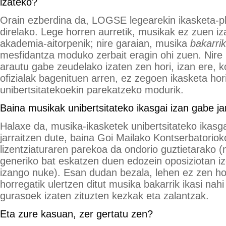
izateko?
Orain ezberdina da, LOGSE legearekin ikasketa-pl
direlako. Lege horren aurretik, musikak ez zuen iz
akademia-aitorpenik; nire garaian, musika
bakarrik
mesfidantza moduko zerbait eragin ohi zuen. Nire 
arautu gabe zeudelako izaten zen hori, izan ere, ko
ofizialak bagenituen arren, ez zegoen ikasketa hor
unibertsitatekoekin parekatzeko modurik.
Baina musikak unibertsitateko ikasgai izan gabe ja
Halaxe da, musika-ikasketek unibertsitateko ikasg
jarraitzen dute, baina Goi Mailako Kontserbatorioko
lizentziaturaren parekoa da ondorio guztietarako (n
generiko bat eskatzen duen edozein oposiziotan 
izango nuke). Esan dudan bezala, lehen ez zen hor
horregatik ulertzen ditut musika bakarrik ikasi na
gurasoek izaten zituzten kezkak eta zalantzak.
Eta zure kasuan, zer gertatu zen?