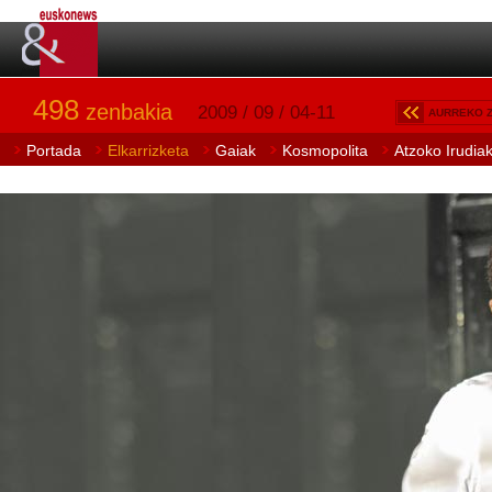
498
zenbakia
2009 / 09 / 04-11
AURREKO 
Portada
Elkarrizketa
Gaiak
Kosmopolita
Atzoko Irudia