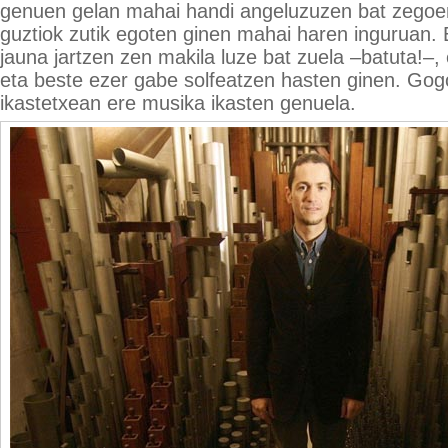
genuen gelan mahai handi angeluzuzen bat zegoe
guztiok zutik egoten ginen mahai haren inguruan. 
jauna jartzen zen makila luze bat zuela –batuta!–,
eta beste ezer gabe solfeatzen hasten ginen. Gog
ikastetxean ere musika ikasten genuela.