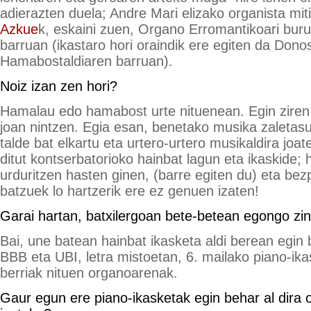
adierazten duela; Andre Mari elizako organista mi
Azkue
k, eskaini zuen, Organo Erromantikoari bur
barruan (ikastaro hori oraindik ere egiten da Dono
Hamabostaldiaren barruan).
Noiz izan zen hori?
Hamalau edo hamabost urte nituenean. Egin ziren 
joan nintzen. Egia esan, benetako musika zaletas
talde bat elkartu eta urtero-urtero musikaldira jo
ditut kontserbatorioko hainbat lagun eta ikaskide; 
urduritzen hasten ginen, (barre egiten du) eta be
batzuek lo hartzerik ere ez genuen izaten!
Garai hartan, batxilergoan bete-betean egongo zi
Bai, une batean hainbat ikasketa aldi berean egin 
BBB eta UBI, letra mistoetan, 6. mailako piano-ika
berriak nituen organoarenak.
Gaur egun ere piano-ikasketak egin behar al dira 