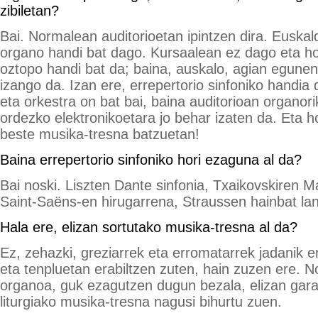
zibiletan?
Bai. Normalean auditorioetan ipintzen dira. Euska
organo handi bat dago. Kursaalean ez dago eta hor
oztopo handi bat da; baina, auskalo, agian egunen
izango da. Izan ere, errepertorio sinfoniko handia
eta orkestra on bat bai, baina auditorioan organor
ordezko elektronikoetara jo behar izaten da. Eta h
beste musika-tresna batzuetan!
Baina errepertorio sinfoniko hori ezaguna al da?
Bai noski. Liszten Dante sinfonia, Txaikovskiren M
Saint-Saëns-en hirugarrena, Straussen hainbat lan,
Hala ere, elizan sortutako musika-tresna al da?
Ez, zehazki, greziarrek eta erromatarrek jadanik er
eta tenpluetan erabiltzen zuten, hain zuzen ere. N
organoa, guk ezagutzen dugun bezala, elizan garat
liturgiako musika-tresna nagusi bihurtu zuen.