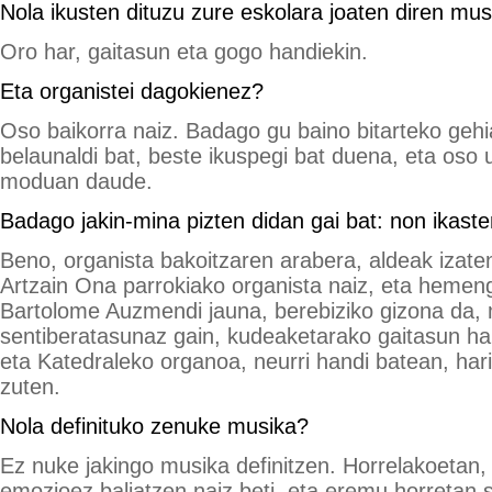
Nola ikusten dituzu zure eskolara joaten diren mus
Oro har, gaitasun eta gogo handiekin.
Eta organistei dagokienez?
Oso baikorra naiz. Badago gu baino bitarteko gehi
belaunaldi bat, beste ikuspegi bat duena, eta oso u
moduan daude.
Badago jakin-mina pizten didan gai bat: non ikast
Beno, organista bakoitzaren arabera, aldeak izaten
Artzain Ona parrokiako organista naiz, eta hemeng
Bartolome Auzmendi jauna, berebiziko gizona da,
sentiberatasunaz gain, kudeaketarako gaitasun ha
eta Katedraleko organoa, neurri handi batean, hari
zuten.
Nola definituko zenuke musika?
Ez nuke jakingo musika definitzen. Horrelakoetan
emozioez baliatzen naiz beti, eta eremu horretan s