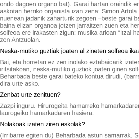
ondo dagoen organo bat). Garai hartan oraindik ere
askotan herriko organista izan zena: Simon Artola
nuenean jadanik zaharturik zegoen –beste garai b
baina elizan organoa jotzen jarraitzen zuen eta he
solfeoa ere irakasten zigun: musika arloan “itzal 
zen Antzuolan.
Neska-mutiko guztiak joaten al zineten solfeoa ika
Bai, eta horretan ez zen inolako eztabaidarik izate
iritsitakoan, neska-mutiko guztiok joaten ginen sol
Beharbada beste garai bateko kontua dirudi, (barr
dira urte asko.
Zenbat urte zenituen?
Zazpi inguru. Hirurogeita hamarreko hamarkadare
laurogeiko hamarkadaren hasiera.
Nolakoak izaten ziren eskolak?
(Irribarre egiten du) Beharbada astun samarrak. S