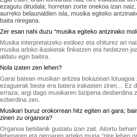
ezagutu ditudala; horretan zorte onekoa izan naiz,
aurreko belaunaldien isla, musika egiteko antzina
baita niregana.
Zer esan nahi duzu “musika egiteko antzinako mo
Musika interpretatzeko estiloez eta ohiturez ari na
musika arloko ikasketak finkatzen eta hedatzen jo
aldatu egin baitira.
Nola izaten zen lehen?
Garai batean musikan aritzea bokazioari lotuagoa
ezaguerak beste era batera irakasten ziren… Ez da
erraza; argi dago musikaren bizipena desberdina 
ezberdina zen.
Musikari buruz orokorrean hitz egiten ari gara; bai
zinen zu organora?
Organoa betidanik gustatu izan zait. Aitortu behar
lehenaren eta geroaren arteko muga “nire lehen o