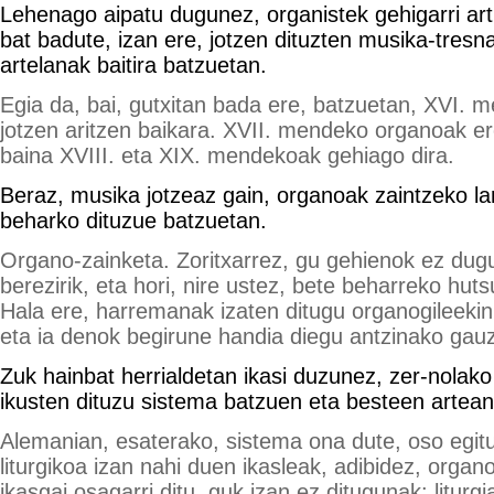
Lehenago aipatu dugunez, organistek gehigarri ar
bat badute, izan ere, jotzen dituzten musika-tres
artelanak baitira batzuetan.
Egia da, bai, gutxitan bada ere, batzuetan, XVI.
jotzen aritzen baikara. XVII. mendeko organoak er
baina XVIII. eta XIX. mendekoak gehiago dira.
Beraz, musika jotzeaz gain, organoak zaintzeko la
beharko dituzue batzuetan.
Organo-zainketa. Zoritxarrez, gu gehienok ez dug
berezirik, eta hori, nire ustez, bete beharreko hut
Hala ere, harremanak izaten ditugu organogileekin,
eta ia denok begirune handia diegu antzinako gauz
Zuk hainbat herrialdetan ikasi duzunez, zer-nolak
ikusten dituzu sistema batzuen eta besteen artea
Alemanian, esaterako, sistema ona dute, oso egit
liturgikoa izan nahi duen ikasleak, adibidez, organo
ikasgai osagarri ditu, guk izan ez ditugunak: liturgia