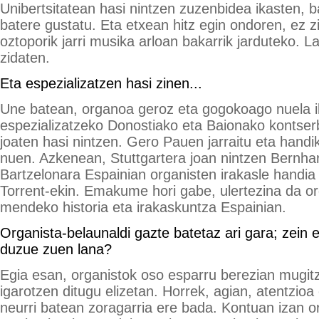
Unibertsitatean hasi nintzen zuzenbidea ikasten, b
batere gustatu. Eta etxean hitz egin ondoren, ez z
oztoporik jarri musika arloan bakarrik jarduteko.
zidaten.
Eta espezializatzen hasi zinen...
Une batean, organoa geroz eta gogokoago nuela i
espezializatzeko Donostiako eta Baionako kontserb
joaten hasi nintzen. Gero Pauen jarraitu eta handi
nuen. Azkenean, Stuttgartera joan nintzen Bernha
Bartzelonara Espainian organisten irakasle handia
Torrent-ekin. Emakume hori gabe, ulertezina da o
mendeko historia eta irakaskuntza Espainian.
Organista-belaunaldi gazte batetaz ari gara; zein 
duzue zuen lana?
Egia esan, organistok oso esparru berezian mugit
igarotzen ditugu elizetan. Horrek, agian, atentzio
neurri batean zoragarria ere bada. Kontuan izan 