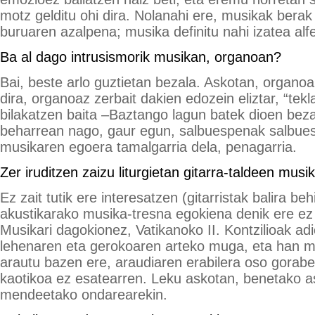
motz gelditu ohi dira. Nolanahi ere, musikak berak
buruaren azalpena; musika definitu nahi izatea alfe
Ba al dago intrusismorik musikan, organoan?
Bai, beste arlo guztietan bezala. Askotan, organoak
dira, organoaz zerbait dakien edozein eliztar, “tekl
bilakatzen baita –Baztango lagun batek dioen bezal
beharrean nago, gaur egun, salbuespenak salbues
musikaren egoera tamalgarria dela, penagarria.
Zer iruditzen zaizu liturgietan gitarra-taldeen musi
Ez zait tutik ere interesatzen (gitarristak balira beh
akustikarako musika-tresna egokiena denik ere ez z
Musikari dagokionez, Vatikanoko II. Kontzilioak ad
lehenaren eta gerokoaren arteko muga, eta han 
arautu bazen ere, araudiaren erabilera oso gorabe
kaotikoa ez esatearren. Leku askotan, benetako as
mendeetako ondarearekin.