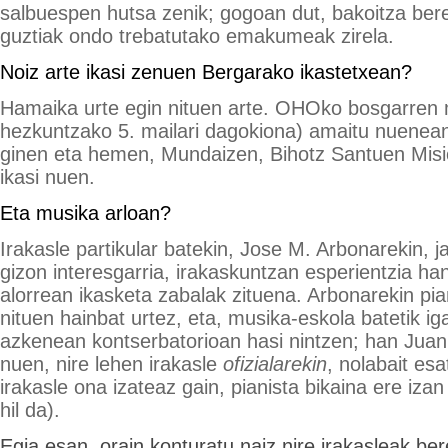
salbuespen hutsa zenik; gogoan dut, bakoitza ber
guztiak ondo trebatutako emakumeak zirela.
Noiz arte ikasi zenuen Bergarako ikastetxean?
Hamaika urte egin nituen arte. OHOko bosgarren 
hezkuntzako 5. mailari dagokiona) amaitu nuenean,
ginen eta hemen, Mundaizen, Bihotz Santuen Misio
ikasi nuen.
Eta musika arloan?
Irakasle partikular batekin, Jose M. Arbonarekin, j
gizon interesgarria, irakaskuntzan esperientzia ha
alorrean ikasketa zabalak zituena. Arbonarekin pia
nituen hainbat urtez, eta, musika-eskola batetik i
azkenean kontserbatorioan hasi nintzen; han Juan
nuen, nire lehen irakasle
ofizialarekin
, nolabait es
irakasle ona izateaz gain, pianista bikaina ere izan
hil da).
Egia esan, orain konturatu naiz nire irakasleak be