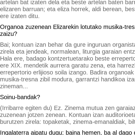
artelan bat izaten dela eta beste artelan baten ba
elizaren barruan; eta eliza horrek, aldi berean, be
ere izaten ditu.
Organoa zuzenean Elizarekin lotutako musika-tresn
zaizu?
Bai; kontuan izan behar da gure inguruan organist
zirela eta jendeak, normalean, liturgia garaian en
Hala ere, badago kontzertuetarako beste erreperto
ere XIX. mendetik aurrera garatu zena, eta harre
errepertorio erlijioso soila izango. Badira organoak
musika-tresna zibil modura, garrantzi handikoa iza
zineman...
Soinu-bandak?
(Irribarre egiten du) Ez. Zinema mutua zen garaiaz
zuzenean jotzen zenean. Kontuan izan auditorioeta
burutzen zirela: topaketak, zinema-emanaldiak, bil
Ingalaterra aipatu dugu; baina hemen, ba al dago