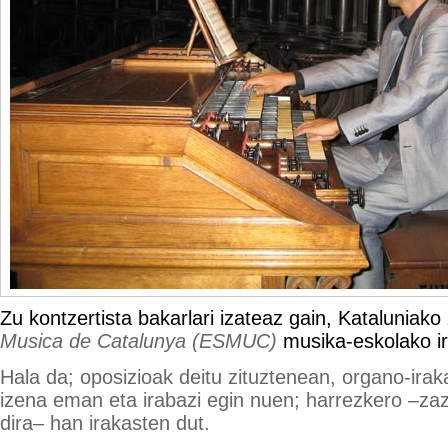
Zu kontzertista bakarlari izateaz gain, Kataluniako
Musica de Catalunya (ESMUC)
musika-eskolako ir
Hala da; oposizioak deitu zituztenean, organo-irak
izena eman eta irabazi egin nuen; harrezkero –zaz
dira– han irakasten dut.