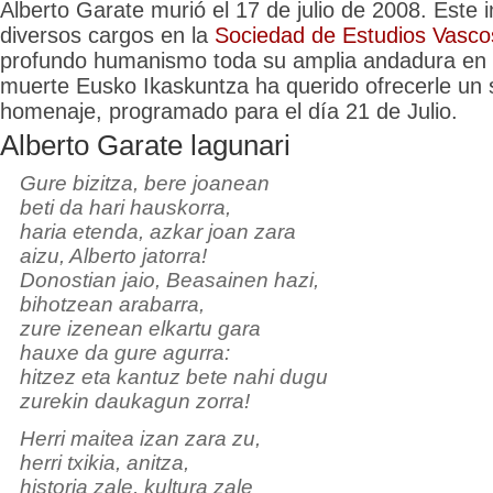
Alberto Garate murió el 17 de julio de 2008. Este 
diversos cargos en la
Sociedad de Estudios Vasco
profundo humanismo toda su amplia andadura en v
muerte Eusko Ikaskuntza ha querido ofrecerle un s
homenaje, programado para el día 21 de Julio.
Alberto Garate lagunari
Gure bizitza, bere joanean
beti da hari hauskorra,
haria etenda, azkar joan zara
aizu, Alberto jatorra!
Donostian jaio, Beasainen hazi,
bihotzean arabarra,
zure izenean elkartu gara
hauxe da gure agurra:
hitzez eta kantuz bete nahi dugu
zurekin daukagun zorra!
Herri maitea izan zara zu,
herri txikia, anitza,
historia zale, kultura zale