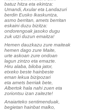
batuz hitza eta ekintza:
Umandi, Axular eta Landazuri
berdin Eusko Ikaskuntza,
asmo berritan, amets berritan
eskaini duzu bizitza:
ondorengoak jasoko dugu
zuk utzi duzun emaitza!
Hemen dauzkazu zure maiteak
hemen dago zure Maite,
urte askoan zure ondoan
lagun zintzo eta emazte.
Hiru alaba, biloba jator,
etxeko beste hainbeste
eman lekua bizipozari
eta amets berriak bete,
Albertok hala nahi zuen eta
zoriontsu izan zaitezte!
Anaiarteko sentimenduak,
begietan hainbat malko,