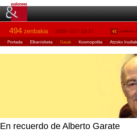
494
zenbakia
2009 / 07 / 10-17
AURREKO 
Portada
Elkarrizketa
Gaiak
Kosmopolita
Atzoko Irudia
En recuerdo de Alberto Garate