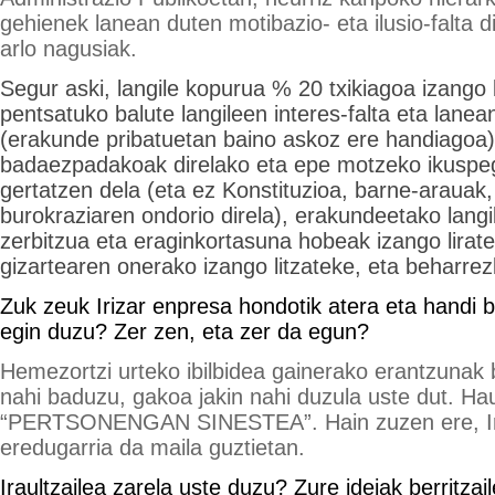
gehienek lanean duten motibazio- eta ilusio-falta 
arlo nagusiak.
Segur aski, langile kopurua % 20 txikiagoa izango 
pentsatuko balute langileen interes-falta eta lanea
(erakunde pribatuetan baino askoz ere handiagoa
badaezpadakoak direlako eta epe motzeko ikuspeg
gertatzen dela (eta ez Konstituzioa, barne-arauak,
burokraziaren ondorio direla), erakundeetako langil
zerbitzua eta eraginkortasuna hobeak izango lirat
gizartearen onerako izango litzateke, eta beharrez
Zuk zeuk Irizar enpresa hondotik atera eta handi b
egin duzu? Zer zen, eta zer da egun?
Hemezortzi urteko ibilbidea gainerako erantzunak
nahi baduzu, gakoa jakin nahi duzula uste dut. Ha
“PERTSONENGAN SINESTEA”. Hain zuzen ere, Iri
eredugarria da maila guztietan.
Iraultzailea zarela uste duzu? Zure ideiak berritzail