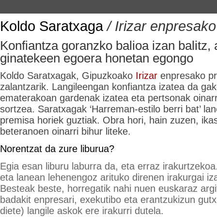
Koldo Saratxaga
/ Irizar enpresak
Konfiantza goranzko balioa izan balitz,
ginatekeen egoera honetan egongo
Koldo Saratxagak, Gipuzkoako
Irizar
enpresako pr
zalantzarik. Langileengan konfiantza izatea da ga
ematerakoan gardenak izatea eta pertsonak oinarri
sortzea. Saratxagak ‘Harreman-estilo berri bat’ lan
premisa horiek guztiak. Obra hori, hain zuzen, ika
beteranoen oinarri bihur liteke.
Norentzat da zure liburua?
Egia esan liburu laburra da, eta erraz irakurtzeko
eta lanean lehenengoz arituko direnen irakurgai iz
Besteak beste, horregatik nahi nuen euskaraz argi
badakit enpresari, exekutibo eta erantzukizun gutx
diete) langile askok ere irakurri dutela.