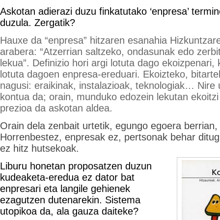
Askotan adierazi duzu finkatutako ‘enpresa’ termi
duzula. Zergatik?
Hauxe da “enpresa” hitzaren esanahia Hizkuntza
arabera: “Atzerrian saltzeko, ondasunak edo zerbi
lekua”. Definizio hori argi lotuta dago ekoizpenari, 
lotuta dagoen enpresa-ereduari. Ekoizteko, bitarte
nagusi: eraikinak, instalazioak, teknologiak… Nire 
kontua da; orain, munduko edozein lekutan ekoitzi
prezioa da askotan aldea.
Orain dela zenbait urtetik, egungo egoera berrian
Horrenbestez, enpresak ez, pertsonak behar ditug
ez hitz hutsekoak.
Liburu honetan proposatzen duzun
kudeaketa-eredua ez dator bat
enpresari eta langile gehienek
ezagutzen dutenarekin. Sistema
utopikoa da, ala gauza daiteke?