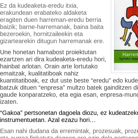
Ez da kudeaketa-eredu itxia,
erakundean erabateko aldaketa
eragiten duen harreman-eredu berria
baizik; barne-harremanak, baina baita
bezeroekin, hornitzaileekin eta
gizartearekin ditugun harremanak ere.
Une honetan hamabost proiektutan
ezartzen ari dira kudeaketa-eredu hori,
hainbat arlotan. Orain arte lortutako
emaitzak, kualitatiboak nahiz
kuantitatiboak, ez dut uste beste “eredu” edo kud
batzuk dituen “enpresa” multzo batek gainditzen di
gaude konparatzeko, eta egia esan, enpresa-mund
izaten.
“Gakoa” pertsonetan dagoela diozu, ez kudeatzeko
instrumentuetan. Azal ezazu hori…
Esan nahi dudana da erremintak, prozesuak, proz
eta aurrez finkatuta dagoen oro ezin dela pertsonen