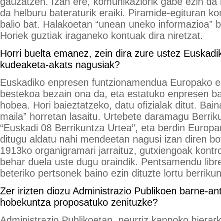
gauzatzen. Izan ere, komunikaziorik gabe ezin da b
da helburu bateraturik eraiki. Piramide-egituran k
balio bat. Halakoetan “unean uneko informazioa” b
Horiek guztiak iraganeko kontuak dira niretzat.
Horri buelta emanez, zein dira zure ustez Euskad
kudeaketa-akats nagusiak?
Euskadiko enpresen funtzionamendua Europako e
bestekoa bezain ona da, eta estatuko enpresen b
hobea. Hori baieztatzeko, datu ofizialak ditut. Bain
maila” horretan lasaitu. Urtebete daramagu Berriku
“Euskadi 08 Berrikuntza Urtea”, eta berdin Europa
ditugu aldatu nahi mendeetan nagusi izan diren bo
1913ko organigramari jarraituz, gutxiengoak kontro
behar duela uste dugu oraindik. Pentsamendu libr
beteriko pertsonek baino ezin dituzte lortu berriku
Zer irizten diozu Administrazio Publikoen barne-ant
hobekuntza proposatuko zenituzke?
Administrazio Publikoetan, neurriz kanpoko hierarki