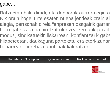
gabe...
Batzuetan hala dirudi, eta denborak aurrera egin a
Nik orain hogei urte esaten nuena jendeak orain al
alegia, pertsonak direla “enpresen osagairik garran
horregatik zaila da niretzat ulertzea zergatik jarra
moduz, sindikatuekin liskarrean, konfiantzarik gabe
hilabeteetan, daukaguna partekatu eta etorkizunari
beharrean, berehala ahulenak kaleratzen.
Harpidetza / Suscripción
Quiénes somos
Política de privacidad