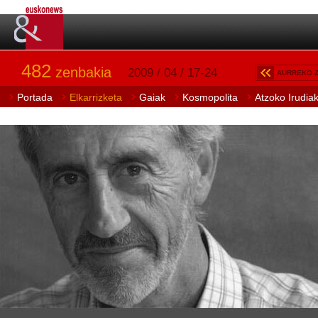
482
zenbakia
2009 / 04 / 17-24
AURREKO 
Portada
Elkarrizketa
Gaiak
Kosmopolita
Atzoko Irudia