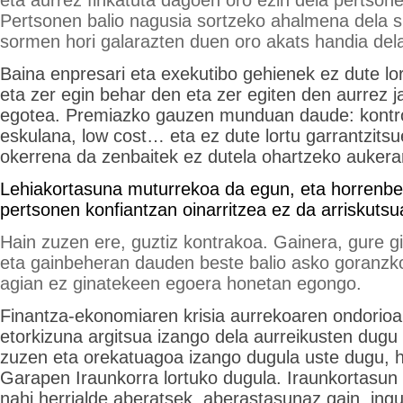
Pertsonen balio nagusia sortzeko ahalmena dela 
sormen hori galarazten duen oro akats handia del
Baina enpresari eta exekutibo gehienek ez dute lo
eta zer egin behar den eta zer egiten den aurrez 
egotea. Premiazko gauzen munduan daude: kontrol
eskulana, low cost… eta ez dute lortu garrantzitsu
okerrena da zenbaitek ez dutela ohartzeko aukerar
Lehiakortasuna muturrekoa da egun, eta horrenbe
pertsonen konfiantzan oinarritzea ez da arriskuts
Hain zuzen ere, guztiz kontrakoa. Gainera, gure g
eta gainbeheran dauden beste balio asko goranzko
agian ez ginatekeen egoera honetan egongo.
Finantza-ekonomiaren krisia aurrekoaren ondorioa 
etorkizuna argitsua izango dela aurreikusten dug
zuzen eta orekatuagoa izango dugula uste dugu, 
Garapen Iraunkorra lortuko dugula. Iraunkortasun
nahi herrialde aberatsek, aberastasunaz gain, in