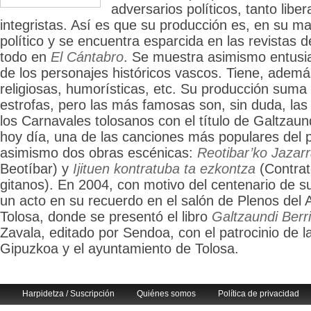
adversarios políticos, tanto libe
integristas. Así es que su producción es, en su ma
político y se encuentra esparcida en las revistas 
todo en
El Cántabro
. Se muestra asimismo entusi
de los personajes históricos vascos. Tiene, adem
religiosas, humorísticas, etc. Su producción suma 
estrofas, pero las más famosas son, sin duda, la
los Carnavales tolosanos con el título de Galtzaun
hoy día, una de las canciones más populares del p
asimismo dos obras escénicas:
Reotibar’ko Jazar
Beotíbar) y
Ijituen kontratuba ta ezkontza
(Contrat
gitanos). En 2004, con motivo del centenario de s
un acto en su recuerdo en el salón de Plenos del
Tolosa, donde se presentó el libro
Galtzaundi Berr
Zavala, editado por Sendoa, con el patrocinio de l
Gipuzkoa y el ayuntamiento de Tolosa.
Harpidetza / Suscripción
Quiénes somos
Política de privacidad