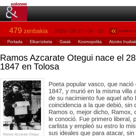
479
zenbakia
2009 / 03-27 / 04 - 03
AURREKO 
Portada
Elkarrizketa
Gaiak
Kosmopolita
Atzoko Irudia
Ramos Azcarate Otegui nace el 28
1847 en Tolosa
Poeta popular vasco, que nació 
1847, y murió en la misma villa 
de su nacimiento fue aquel añ
coincidencia a la que debió, si
Ramos o, mejor dicho, Ramox, 
le conoció. Fue primero liberal, 
carlista y empleó su estro lo m
sus ideales que para atacar, sin
Ramos Azcarate Otegui.