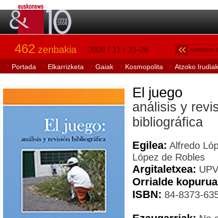
462
zenbakia
2008 / 11 / 21-28
AURREKO 
Portada
Elkarrizketa
Gaiak
Kosmopolita
Atzoko Irudia
El juego
análisis y revi
bibliográfica
Egilea:
Alfredo Ló
López de Robles
Argitaletxea:
UPV
Orrialde kopurua
ISBN:
84-8373-635