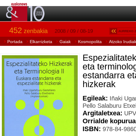
452
zenbakia
2008 / 09 / 08-19
AURREKO 
Portada
Elkarrizketa
Gaiak
Kosmopolita
Atzoko Irudia
Espezialitate
eta terminolog
estandarra et
hizkerak
Egileak:
Iñaki Uga
Pello Salaburu Etxe
Argitaletxea:
UPV
Orrialde kopurua
ISBN:
978-84-9860