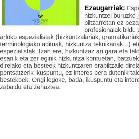
Ezaugarriak:
Espe
hizkuntzei buruzko 
biltzarretan ez beza
profesionalak bildu 
arloko espezialistak (hizkuntzalariak, gramatikariak
terminologiako adituak, hizkuntza teknikariak...) e
espezialistak. Izan ere, hizkuntzaz ari gara eta tal
esanik eta zer eginik hizkuntza kontuetan, batzuek 
direlako eta besteek hizkuntzaren erabiltzaile dire
pentsatzerik ikuspuntu, ez interes bera dutenik ta
bestekoek. Ongi legoke, bada, ikuspuntu eta intere
zabaldu eta zehaztea.