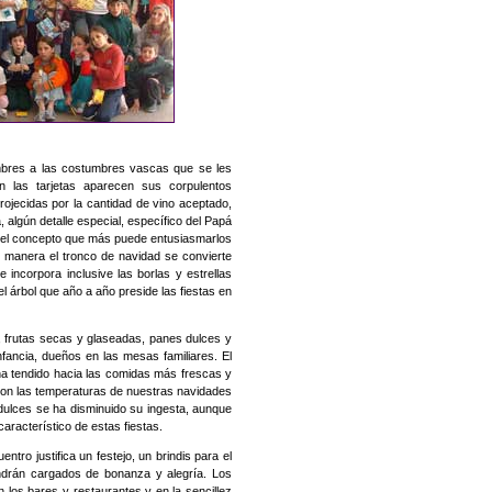
umbres a las costumbres vascas que se les
 las tarjetas aparecen sus corpulentos
ojecidas por la cantidad de vino aceptado,
, algún detalle especial, específico del Papá
í el concepto que más puede entusiasmarlos
l manera el tronco de navidad se convierte
incorpora inclusive las borlas y estrellas
 árbol que año a año preside las fiestas en
es, frutas secas y glaseadas, panes dulces y
infancia, dueños en las mesas familiares. El
 tendido hacia las comidas más frescas y
con las temperaturas de nuestras navidades
dulces se ha disminuido su ingesta, aunque
acterístico de estas fiestas.
tro justifica un festejo, un brindis para el
vendrán cargados de bonanza y alegría. Los
 los bares y restaurantes y en la sencillez