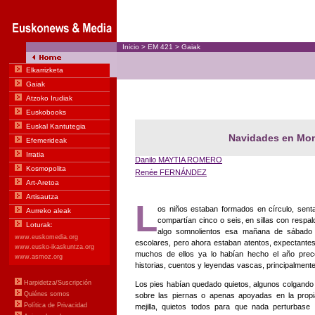
Inicio
>
EM
421
>
Gaiak
Navidades en Mo
Danilo MAYTIA ROMERO
Renée FERNÁNDEZ
L
os niños estaban formados en círculo, sent
compartían cinco o seis, en sillas con respal
algo somnolientos esa mañana de sábado 
escolares, pero ahora estaban atentos, expectante
muchos de ellos ya lo habían hecho el año preced
historias, cuentos y leyendas vascas, principalmente
Los pies habían quedado quietos, algunos colgando
sobre las piernas o apenas apoyadas en la propia
mejilla, quietos todos para que nada perturbase