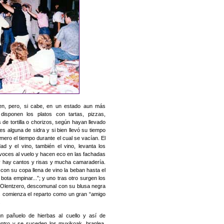
n, pero, si cabe, en un estado aun más
disponen los platos con tartas, pizzas,
de tortilla o chorizos, según hayan llevado
es alguna de sidra y si bien llevó su tiempo
ímero el tiempo durante el cual se vacían. El
ad y el vino, también el vino, levanta los
voces al vuelo y hacen eco en las fachadas
 y hay cantos y risas y mucha camaradería.
y con su copa llena de vino la beban hasta el
la bota empinar...”; y uno tras otro surgen los
l Olentzero, descomunal con su blusa negra
los comienza el reparto como un gran “amigo
.
un pañuelo de hierbas al cuello y así de
entro y se suceden los muxikoak, branlea,