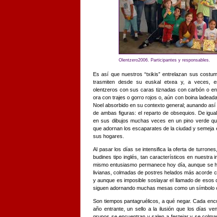
Olentzero2006. Participantes y responsables.
Es así que nuestros “txikis” entrelazan sus cost
trasmiten desde su euskal etxea y, a veces, en
olentzeros con sus caras tiznadas con carbón o enr
ora con trajes o gorro rojos o, aún con boina ladeada
Noel absorbido en su contexto general; aunando as
de ambas figuras: el reparto de obsequios. De igua
en sus dibujos muchas veces en un pino verde que 
que adornan los escaparates de la ciudad y semeja el
sus hogares.
Al pasar los días se intensifica la oferta de turron
budines tipo inglés, tan característicos en nuestra 
mismo entusiasmo permanece hoy día, aunque se ha
livianas, colmadas de postres helados más acorde 
y aunque es imposible soslayar el llamado de esos 
siguen adornando muchas mesas como un símbolo car
Son tiempos pantagruélicos, a qué negar. Cada encuen
año entrante, un sello a la ilusión que los días 
grupos se encuentran y salen a festejar y se colman