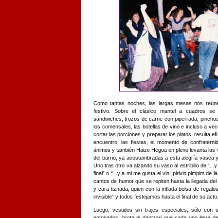
Como tantas noches, las largas mesas nos reúne
festivo. Sobre el clásico mantel a cuadros se 
sándwiches, trozos de carne con piperrada, pinchos 
los comensales, las botellas de vino e incluso a vec
cortar las porciones y preparar los platos, resulta ef
encuentro, las fiestas, el momento de confraternid
ánimos y también Haize Hegoa en pleno levanta las 
del barrio, ya acostumbradas a esta alegría vasca
Uno tras otro va alzando su vaso al estribillo de “...
final” o “...y a mi me gusta el vin, pirivin pimpim de 
cantos de humor que se repiten hasta la llegada de
y cara tiznada, quien con la inflada bolsa de rega
invisible” y todos festejamos hasta el final de su acto
Luego, vestidos sin trajes especiales, sólo con 
entonados, brota el dantzari que cada uno lleva d