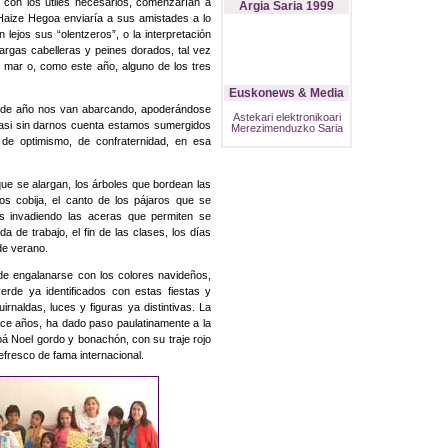
 con los útiles necesarios, comenzarían a
Argia Saria 1999
 Haize Hegoa enviaría a sus amistades a lo
 lejos sus “olentzeros”, o la interpretación
largas cabelleras y peines dorados, tal vez
al mar o, como este año, alguno de los tres
Euskonews & Media
fin de año nos van abarcando, apoderándose
Astekari elektronikoari
Casi sin darnos cuenta estamos sumergidos
Merezimenduzko Saria
de optimismo, de confraternidad, en esa
que se alargan, los árboles que bordean las
os cobija, el canto de los pájaros que se
res invadiendo las aceras que permiten se
 de trabajo, el fin de las clases, los días
de verano.
 de engalanarse con los colores navideños,
erde ya identificados con estas fiestas y
naldas, luces y figuras ya distintivas. La
ce años, ha dado paso paulatinamente a la
pá Noel gordo y bonachón, con su traje rojo
efresco de fama internacional.