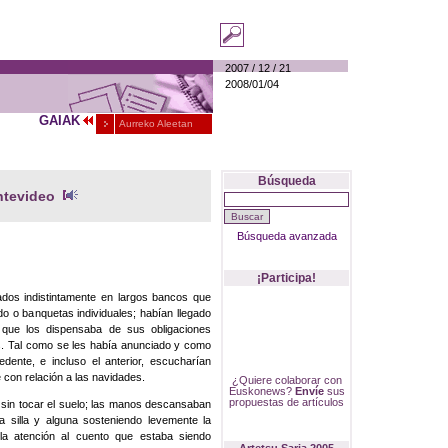
2007
/
12
/
21
2008/01/04
GAIAK
Aurreko Aleetan
Búsqueda
ntevideo
Búsqueda avanzada
¡Participa!
ados indistintamente en largos bancos que
do o banquetas individuales; habían llegado
que los dispensaba de sus obligaciones
s. Tal como se les había anunciado y como
ente, e incluso el anterior, escucharían
 con relación a las navidades.
¿Quiere colaborar con
Euskonews?
Envíe
sus
propuestas de artículos
 sin tocar el suelo; las manos descansaban
 silla y alguna sosteniendo levemente la
 la atención al cuento que estaba siendo