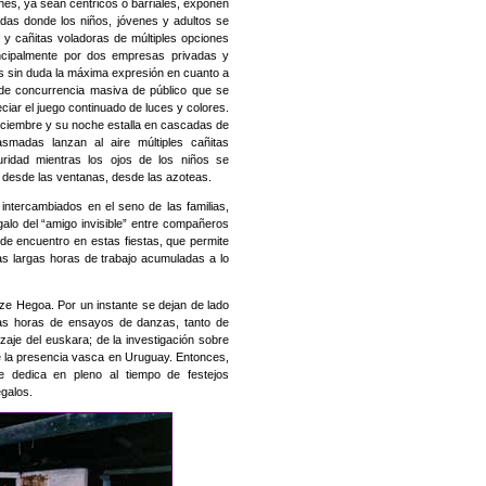
ines, ya sean céntricos o barriales, exponen
das donde los niños, jóvenes y adultos se
y cañitas voladoras de múltiples opciones
incipalmente por dos empresas privadas y
es sin duda la máxima expresión en cuanto a
o de concurrencia masiva de público que se
ciar el juego continuado de luces y colores.
diciembre y su noche estalla en cascadas de
iasmadas lanzan al aire múltiples cañitas
ridad mientras los ojos de los niños se
, desde las ventanas, desde las azoteas.
intercambiados en el seno de las familias,
galo del “amigo invisible” entre compañeros
de encuentro en estas fiestas, que permite
as largas horas de trabajo acumuladas a lo
ze Hegoa. Por un instante se dejan de lado
nsas horas de ensayos de danzas, tanto de
zaje del euskara; de la investigación sobre
de la presencia vasca en Uruguay. Entonces,
 dedica en pleno al tiempo de festejos
egalos.