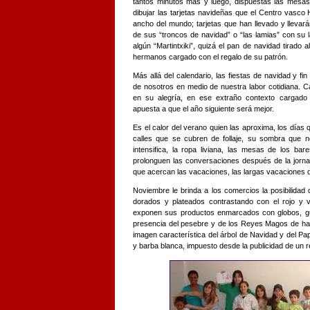
tantos minutos más y luego, dispuestas las mesas
dibujar las tarjetas navideñas que el Centro vasco
ancho del mundo; tarjetas que han llevado y llevarán
de sus “troncos de navidad” o “las lamias” con su 
algún “Martintxiki”, quizá el pan de navidad tirado 
hermanos cargado con el regalo de su patrón.
Más allá del calendario, las fiestas de navidad y 
de nosotros en medio de nuestra labor cotidiana. 
en su alegría, en ese extraño contexto cargado 
apuesta a que el año siguiente será mejor.
Es el calor del verano quien las aproxima, los días 
calles que se cubren de follaje, su sombra que n
intensifica, la ropa liviana, las mesas de los ba
prolonguen las conversaciones después de la jornada
que acercan las vacaciones, las largas vacaciones 
Noviembre le brinda a los comercios la posibilidad
dorados y plateados contrastando con el rojo y v
exponen sus productos enmarcados con globos, guir
presencia del pesebre y de los Reyes Magos de ha
imagen característica del árbol de Navidad y del Pa
y barba blanca, impuesto desde la publicidad de un r