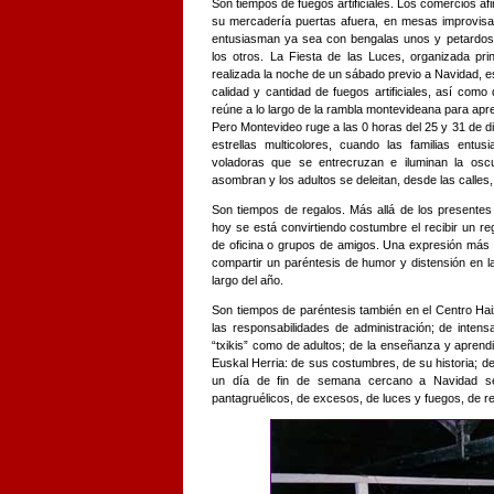
Son tiempos de fuegos artificiales. Los comercios af
su mercadería puertas afuera, en mesas improvisa
entusiasman ya sea con bengalas unos y petardos 
los otros. La Fiesta de las Luces, organizada pr
realizada la noche de un sábado previo a Navidad, 
calidad y cantidad de fuegos artificiales, así com
reúne a lo largo de la rambla montevideana para apre
Pero Montevideo ruge a las 0 horas del 25 y 31 de 
estrellas multicolores, cuando las familias entus
voladoras que se entrecruzan e iluminan la oscu
asombran y los adultos se deleitan, desde las calles
Son tiempos de regalos. Más allá de los presentes 
hoy se está convirtiendo costumbre el recibir un re
de oficina o grupos de amigos. Una expresión más 
compartir un paréntesis de humor y distensión en l
largo del año.
Son tiempos de paréntesis también en el Centro Hai
las responsabilidades de administración; de inte
“txikis” como de adultos; de la enseñanza y aprendi
Euskal Herria: de sus costumbres, de su historia; 
un día de fin de semana cercano a Navidad se
pantagruélicos, de excesos, de luces y fuegos, de r