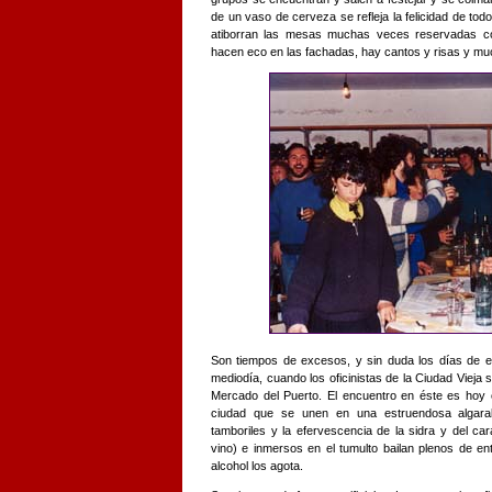
de un vaso de cerveza se refleja la felicidad de to
atiborran las mesas muchas veces reservadas con
hacen eco en las fachadas, hay cantos y risas y m
Son tiempos de excesos, y sin duda los días de ex
mediodía, cuando los oficinistas de la Ciudad Vieja 
Mercado del Puerto. El encuentro en éste es hoy 
ciudad que se unen en una estruendosa algara
tamboriles y la efervescencia de la sidra y del c
vino) e inmersos en el tumulto bailan plenos de en
alcohol los agota.