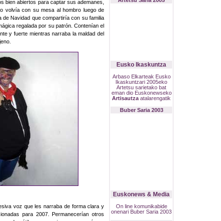
Artetsu Saria 2005
jos bien abiertos para captar sus ademanes,
 volvía con su mesa al hombro luego de
a de Navidad que compartiría con su familia
mágica regalada por su patrón. Contenían el
gente y fuerte mientras narraba la maldad del
jeno.
Eusko Ikaskuntza
Arbaso Elkarteak Eusko
Ikaskuntzari 2005eko
Artetsu sarietako bat
eman dio Euskonewseko
Artisautza
atalarengatik
Buber Saria 2003
Euskonews & Media
siva voz que les narraba de forma clara y
On line komunikabide
onenari Buber Saria 2003
eccionadas para 2007. Permanecerían otros