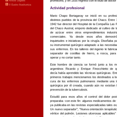
promisorio, y en 1935 regresó con el título de docto
Actividad profesional
Mario Chapo Bortagaray se inició en su profes
distintos pueblos de la provincia del Chaco. Entre
1942 fue director del Hospital de la Compañía Las
del Chaco Austral, emporio dedicado al cultivo de 
de azúcar entre otros emprendimientos industri
comerciales. Ya desde esos años demostr
inquietudes e iniciativas por la cirugía. Diseñaba p
su instrumental quirúrgico adaptado a las necesid
sus enfermos. En los talleres del ingenio le fabric
separador de costillas de hierro, a rosca, para
operar y no cortar tanto.
Este hombre de ciencia se formó junto a los m
argentinos Ricardo y Enrique Finocchietto de q
decía había aprendido las técnicas quirúrgicas. En
primeros trabajos mencionamos los destinados a lo
cura de los enfermos pulmonares mediante una t
quirúrgica por él creada, cuando aún no existían
prevención de la tuberculosis.
Estudió para esos años el control del dolor post
preparaba -con este fin- algunos medicamentos de 
ya publicaba en las revistas especializadas tales exp
Un nuevo separador”; “Nueva orientación terapéutica
vértice del pulmón. Lesiones ulcerosas aplicables”