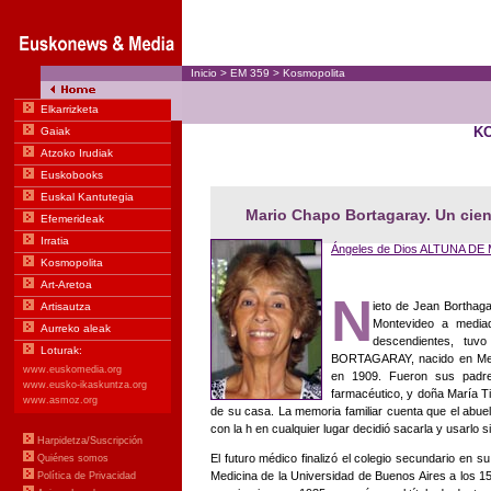
Inicio
>
EM
359
>
Kosmopolita
K
Mario Chapo Bortagaray. Un cientí
Ángeles de Dios ALTUNA DE
N
ieto de Jean Borthaga
Montevideo a media
descendientes, tu
BORTAGARAY, nacido en Merc
en 1909. Fueron sus padre
farmacéutico, y doña María Ti
de su casa. La memoria familiar cuenta que el abuelo
con la h en cualquier lugar decidió sacarla y usarlo si
El futuro médico finalizó el colegio secundario en su
Medicina de la Universidad de Buenos Aires a los 