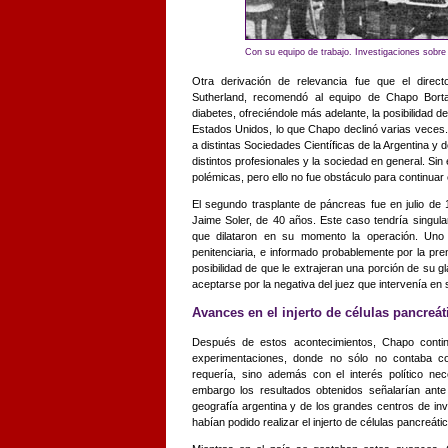
Con su equipo de trabajo. Investigaciones sobre d
Otra derivación de relevancia fue que el direct
Sutherland, recomendó al equipo de Chapo Bort
diabetes, ofreciéndole más adelante, la posibilidad d
Estados Unidos, lo que Chapo declinó varias veces
a distintas Sociedades Científicas de la Argentina y d
distintos profesionales y la sociedad en general. S
polémicas, pero ello no fue obstáculo para continuar e
El segundo trasplante de páncreas fue en julio de 
Jaime Soler, de 40 años. Este caso tendría singula
que dilataron en su momento la operación. Uno 
penitenciaria, e informado probablemente por la pr
posibilidad de que le extrajeran una porción de su g
aceptarse por la negativa del juez que intervenía en 
Avances en el injerto de células pancreát
Después de estos acontecimientos, Chapo continu
experimentaciones, donde no sólo no contaba co
requería, sino además con el interés político nec
embargo los resultados obtenidos señalarían ante
geografía argentina y de los grandes centros de in
habían podido realizar el injerto de células pancreáti