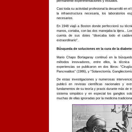
permanente experimentaciones y estudios.
Casi toda su actividad profesional la desarrolló en el
la infraestructura necesaria, los laboratorios 
necesarios.
En 1948 viajó a Boston donde perfeccionó su técnic
manos, cortaba, con las dos manejaba la tijera... Lo
cuenta de sus dotes “disecaba todo el cadáve
extraordinario”.
Búsqueda de soluciones en la cura de la diabete
Mario Chapo Bortagaray continuó en la búsqueda
métodos innovadores, entre ellos, la técnica 
experiencias se publicaron en dos libros: “Cirugía
Pancreatitos” (1986), y “Solarectomía. Gangliectomía 
De estas investigaciones y numerosas intervencio
publicó en revistas científicas nacionales y ext
fundamentos de su teoría y praxis durante más de tre
sistema simpático y en especial los ganglios sola
muchas de ellas ignoradas por la medicina tradiciona