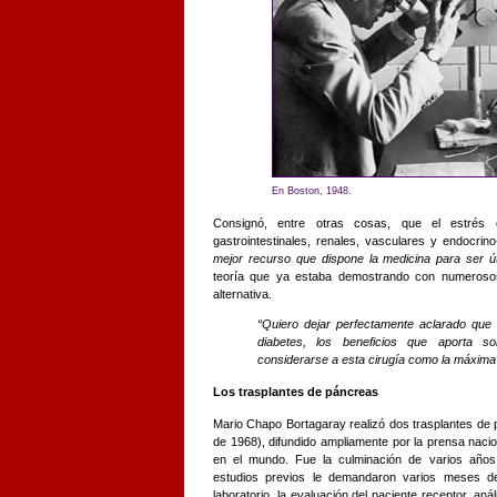
En Boston, 1948.
Consignó, entre otras cosas, que el estrés c
gastrointestinales, renales, vasculares y endocri
mejor recurso que dispone la medicina para ser úti
teoría que ya estaba demostrando con numerosos 
alternativa.
“Quiero dejar perfectamente aclarado que 
diabetes, los beneficios que aporta so
considerarse a esta cirugía como la máxima a
Los trasplantes de páncreas
Mario Chapo Bortagaray realizó dos trasplantes de 
de 1968), difundido ampliamente por la prensa nacion
en el mundo. Fue la culminación de varios años 
estudios previos le demandaron varios meses de 
laboratorio, la evaluación del paciente receptor, an