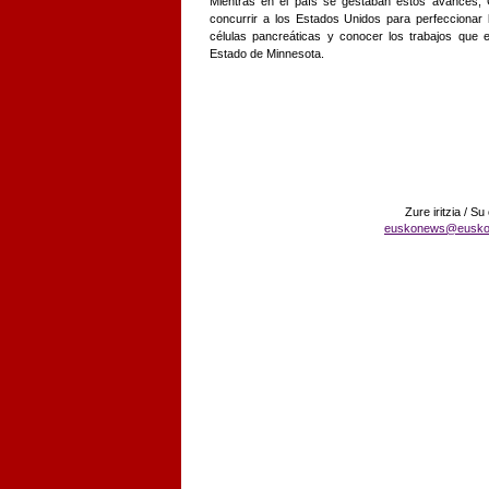
Mientras en el país se gestaban estos avances, C
concurrir a los Estados Unidos para perfeccionar l
células pancreáticas y conocer los trabajos que e
Estado de Minnesota.
Zure iritzia / Su
euskonews@eusko