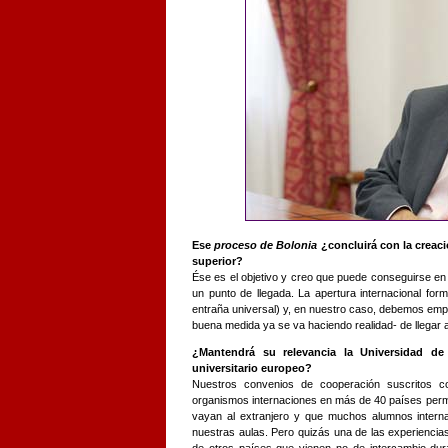
Ese
proceso de Bolonia
¿concluirá con la creac
superior?
Ése es el objetivo y creo que puede conseguirse e
un punto de llegada. La apertura internacional form
entraña universal) y, en nuestro caso, debemos em
buena medida ya se va haciendo realidad- de llegar a
¿Mantendrá su relevancia la Universidad de
universitario europeo?
Nuestros convenios de cooperación suscritos co
organismos internaciones en más de 40 países perm
vayan al extranjero y que muchos alumnos inter
nuestras aulas. Pero quizás una de las experienci