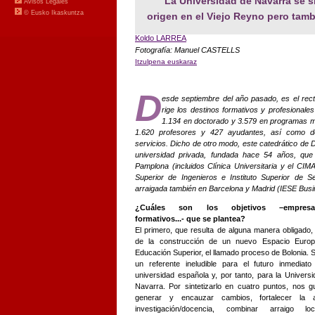
"La Universidad de Navarra se s
origen en el Viejo Reyno pero tam
Koldo LARREA
Fotografía: Manuel CASTELLS
Itzulpena euskaraz
D
esde septiembre del año pasado, es el rect
rige los destinos formativos y profesionale
1.134 en doctorado y 3.579 en programas más
1.620 profesores y 427 ayudantes, así como de
servicios. Dicho de otro modo, este catedrático de D
universidad privada, fundada hace 54 años, que
Pamplona (incluidos Clínica Universitaria y el C
Superior de Ingenieros e Instituto Superior de S
arraigada también en Barcelona y Madrid (IESE Busi
¿Cuáles son los objetivos –empresari
formativos...- que se plantea?
El primero, que resulta de alguna manera obligado,
de la construcción de un nuevo Espacio Euro
Educación Superior, el llamado proceso de Bolonia.
un referente ineludible para el futuro inmediato
universidad española y, por tanto, para la Univers
Navarra. Por sintetizarlo en cuatro puntos, nos g
generar y encauzar cambios, fortalecer la a
investigación/docencia, combinar arraigo l