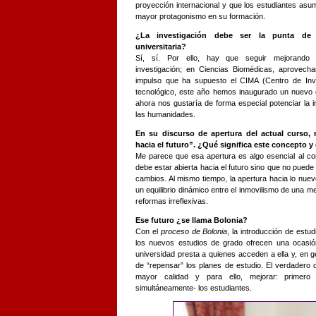
proyección internacional y que los estudiantes as
mayor protagonismo en su formación.
¿La investigación debe ser la punta de 
universitaria?
Sí, sí. Por ello, hay que seguir mejorando
investigación; en Ciencias Biomédicas, aprovecha
impulso que ha supuesto el CIMA (Centro de Inve
tecnológico, este año hemos inaugurado un nuevo 
ahora nos gustaría de forma especial potenciar la in
las humanidades.
En su discurso de apertura del actual curso, 
hacia el futuro”. ¿Qué significa este concepto y
Me parece que esa apertura es algo esencial al c
debe estar abierta hacia el futuro sino que no puede
cambios. Al mismo tiempo, la apertura hacia lo nuev
un equilibrio dinámico entre el inmovilismo de una me
reformas irreflexivas.
Ese futuro ¿se llama Bolonia?
Con el
proceso de Bolonia
, la introducción de estud
los nuevos estudios de grado ofrecen una ocasión
universidad presta a quienes acceden a ella y, en ge
de “repensar” los planes de estudio. El verdadero 
mayor calidad y para ello, mejorar: primero 
simultáneamente- los estudiantes.