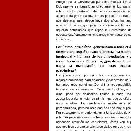
Amigos de la Universidad para incrementar las a
lógicamente se benefician directamente los alumn
referirme al importante esfuerzo económico que re
alumnos de grado dedica de sus propios recursos 7
que destacar que, desde hace dos años, los an
atractivo y, pienso que, pionero programa de becas
aquellos estudiantes que eligen la Universidad
necesarios. Actualmente rondamos el centenar de e
el número.
Por último, otra crítica, generalizada a todo el 
universitario español, hace referencia a la medio
intelectual y humana de los universitarios y 
recién licenciados. De ser así, ¿puede ser la pri
causa la masificación de estas instituc
académicas?
Los jóvenes son, por naturaleza, las personas c
mejores cualidades para encarnar y desarrollar los 
humanos más genuinos. De ahí la responsabilid
tenemos en su formación. Creo que la clave, o 
ellas, pasa por dedicarles tiempo a cada un
ayudarles a dar lo mejor de sí mismos, que es difer
unos a otros. La masificación impide esta at
personalizada, pero no creo que ése sea hoy el pr
Por otra parte, la experiencia en la Universidad de 
y la mía personal como profesor es que, cuando h
adecuada atención los estudiantes, éstos van sup
sus posibles carencias a lo largo de los cursos y te