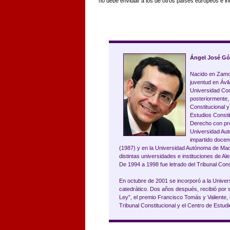
no debe envidiar a los de otros países europeos e i
Ángel José G
Nacido en Zamor
juventud en Ávil
Universidad Com
posteriormente,
Constitucional y
Estudios Consti
Derecho con pre
Universidad Au
impartido docen
(1987) y en la Universidad Autónoma de Ma
distintas universidades e instituciones de Al
De 1994 a 1998 fue letrado del Tribunal Const
En octubre de 2001 se incorporó a la Univer
catedrático. Dos años después, recibió por s
Ley”, el premio Francisco Tomás y Valiente
Tribunal Constitucional y el Centro de Estudi