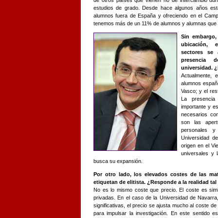
de otros países que vienen no de intercambio dur
estudios de grado. Desde hace algunos años est
alumnos fuera de España y ofreciendo en el Camp
tenemos más de un 11% de alumnos y alumnas que p
Sin embargo,
ubicación, 
sectores se
presencia 
universidad. ¿
Actualmente, 
alumnos españo
Vasco; y el re
La presencia
importante y e
necesarios com
son las aper
personales y 
Universidad d
origen en el Vi
universales y 
busca su expansión.
Por otro lado, los elevados costes de las mat
etiquetan de elitista. ¿Responde a la realidad tal 
No es lo mismo coste que precio. El coste es simi
privadas. En el caso de la Universidad de Navarra
significativas, el precio se ajusta mucho al coste
para impulsar la investigación. En este sentido e