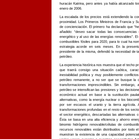
huracán Katrina, pero antes ya había alcanzado lo
enero de 2006.
La escalada de los precios está extendiendo la con
proximidad. Los Primeros Ministros de Francia y S
de concienciación. El primero ha declarado que “he
añadido: “deseo sacar todas las consecuencias 
energético y al uso de las energías renovables”. El
combustibles fósiles para 2020, para lo cual ha n
estrategia acorde en seis meses. En la presenta
presidente de la misma, defendió la necesidad de tal
petróleo.
La experiencia histórica nos muestra que el techo pr
que traerá consigo una situación caótica, carac
inestabilidad política y muy posiblemente conflict
petróleo remanente, a no ser que se busque la co
transformaciones imprescindibles. Sin embargo, 
petróleo se intensifican las presiones y las decisio
económico actual en base a la sustitución paulat
alternativas, como la energía nuclear o los biocom
por ser escasos el uranio y la tierra agrícola. 
transformaciones profundas en el resto de los sector
el sector energético, descartadas las alternativas 
Ésta se basa en una alta eficiencia y ahorro ener
binomio hidrógeno renovable/células de combustibl
recursos renovables están distribuidos por todo e
muestran la existencia de una capacidad potencia