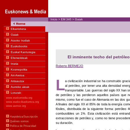
Inicio
>
EM
340
>
Gaiak
El inminente techo del petróle
Roberto BERMEJO
L
a civilización industrial se ha construido grac
al petróleo, por tener una alta densidad energ
transportable. Las guerras del siglo XX han s
de petróleo y las perdieron aquellos países que no
mismo, como fue el caso de Alemania en las dos gu
A finales del siglo XX el 85% de toda la energía com
fósiles, distribuida de la siguiente forma: petról
combustibles un 1%. Esta civilización está entrand
extracciones de petróleo y, como no tiene precedente
su duración.