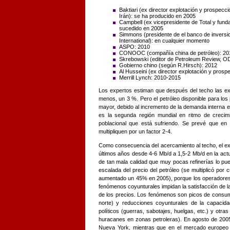
Baktiari (ex director explotación y prospecc
Irán): se ha producido en 2005
Campbell (ex vicepresidente de Total y fund
sucedido en 2005
Simmons (presidente de el banco de inver
International): en cualquier momento
ASPO: 2010
CONOOC (compañía china de petróleo): 20
Skrebowski (editor de Petroleum Review, 
Gobierno chino (según R.Hirsch): 2012
Al Husseini (ex director explotación y pro
Merrill Lynch: 2010-2015
Los expertos estiman que después del techo las ext
menos, un 3 %. Pero el petróleo disponible para los
mayor, debido al incremento de la demanda interna e
es la segunda región mundial en ritmo de crecimi
poblacional que está sufriendo. Se prevé que en
multipliquen por un factor 2-4.
Como consecuencia del acercamiento al techo, el ex
últimos años desde 4-6 Mb/d a 1,5-2 Mb/d en la actu
de tan mala calidad que muy pocas refinerías lo pue
escalada del precio del petróleo (se multiplicó por 
aumentado un 45% en 2005), porque los operadore
fenómenos coyunturales impidan la satisfacción de 
de los precios. Los fenómenos son picos de consumo
norte) y reducciones coyunturales de la capacid
políticos (guerras, sabotajes, huelgas, etc.) y otr
huracanes en zonas petroleras). En agosto de 2005
Nueva York, mientras que en el mercado europeo r