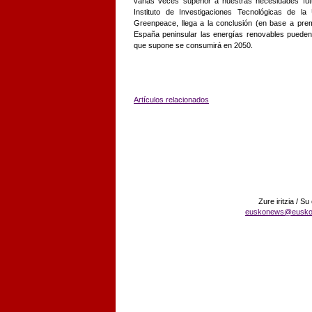
varias veces superior a nuestras necesidades futu
Instituto de Investigaciones Tecnológicas de la
Greenpeace, llega a la conclusión (en base a pre
España peninsular las energías renovables pueden
que supone se consumirá en 2050.
Artículos relacionados
Zure iritzia / Su
euskonews@eusko