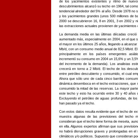
de los yacimientos existentes y ritmo de nuev
descubrimientos alcanzó su techo en 1964, tal como 
tendencial alrededor del 5% al año. Desde 1978 no 
y los yacimientos grandes (unos 500 millones de ba
2000 se descubrieron 16, 8 en 2001, 3 en 2002 y n
las extracciones actuales provienen de yacimientos
La demanda media en las últimas décadas creció
aumentado más, especialmente en 2004, en el que so
el mayor en los últimos 25 años, llegando a alcanzar
Mb/d, con un consumo medio anual de 82,5 Mb/d. E
principalmente en los países emergentes asiát
incrementó su consumo en 2004 un 15,6% y un 3,5%
del incremento de la demanda). Los analistas est
crecerá en torno a 2 Mb/d. El techo de los descub
entre petróleo descubierto y consumido, el cual em
Ahora que sólo uno de cada cinco barriles consum
dinámica desemboca en el techo extracciones, que
consumido la mitad de las reservas. La mayor part
este techo y esto ha ocurrido entre 30 y 40 años 
Excluyendo el petróleo de aguas profundas, de los
han pasado ya el techo.
Con estos datos resulta evidente que el techo de ext
muestra algunas de las previsiones del techo 
consideran que el techo tiene forma de meseta, au
en ella. Algunos expertos afirman que sus previsio
no habrá disrupciones graves y prolongadas en el 
climáticos y/o políticos. Supuesto que consideran po