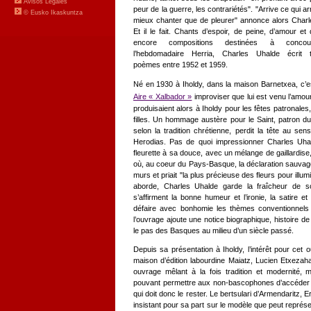
peur de la guerre, les contrariétés". "Arrive ce qui arr
mieux chanter que de pleurer" annonce alors Charl
Et il le fait. Chants d’espoir, de peine, d’amour et 
encore compositions destinées à concou
l’hebdomadaire Herria, Charles Uhalde écrit t
poèmes entre 1952 et 1959.
Né en 1930 à Iholdy, dans la maison Barnetxea, c’e
Aire « Xalbador »
improviser que lui est venu l’amou
produisaient alors à Iholdy pour les fêtes patronales,
filles. Un hommage austère pour le Saint, patron du 
selon la tradition chrétienne, perdit la tête au s
Herodias. Pas de quoi impressionner Charles Uhal
fleurette à sa douce, avec un mélange de gaillardise
où, au coeur du Pays-Basque, la déclaration sauvage
murs et priait "la plus précieuse des fleurs pour illum
aborde, Charles Uhalde garde la fraîcheur de s
s’affirment la bonne humeur et l’ironie, la satire et
défaire avec bonhomie les thèmes conventionnels 
l’ouvrage ajoute une notice biographique, histoire de
le pas des Basques au milieu d’un siècle passé.
Depuis sa présentation à Iholdy, l’intérêt pour cet 
maison d’édition labourdine Maiatz, Lucien Etxezahar
ouvrage mêlant à la fois tradition et modernité, m
pouvant permettre aux non-bascophones d’accéder à c
qui doit donc le rester. Le bertsulari d’Armendaritz, E
insistant pour sa part sur le modèle que peut représ