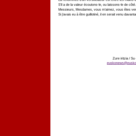
S’il a de la valeur écoutons-le, ou laissons-le de côté.
Messieurs, Mesdames, vous m’aimez, vous êtes ve
Si j’avais eu à être guillotiné, il en serait venu davant
Zure iritzia / Su
euskonews@eusko