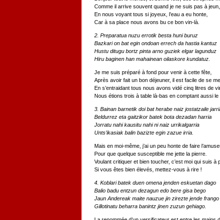
Comme il arrive souvent quand je ne suis pas à jeun,
En nous voyant tous si joyeux, l’eau a eu honte,
Car à sa place nous avons bu ce bon vin-là.
2. Preparatua nuzu errotik besta huni buruz
Bazkari on bat egin ondoan errech da hastia kantuz
Hustu ditugu bortz pinta arno guziek elgar lagunduz
Hiru baginen han mahainean oilaskore kundatuz.
Je me suis préparé à fond pour venir à cette fête,
Après avoir fait un bon déjeuner, il est facile de se me
En s’entraidant tous nous avons vidé cinq litres de vi
Nous étions trois à table là-bas en comptant aussi le 
3. Bainan barnetik doi bat herabe naiz jostatzaile jarri
Beldurrez eta gaitzikor batek bota dezadan harria
Jorratu nahi kausitu nahi ni naiz urrikalgarria
Unts’ikasiak balin bazizte egin zazue irria.
Mais en moi-même, j’ai un peu honte de faire l’amuse
Pour que quelque susceptible me jette la pierre.
Voulant critiquer et bien toucher, c’est moi qui suis à 
Si vous êtes bien élevés, mettez-vous à rire !
4. Koblari batek duen omena jenden eskuetan dago
Balio badu entzun dezagun edo bere gisa bego
Jaun Andereak maite nauzue jin zirezte jende frango
Gillotinatu beharra banintz jinen zuzun gehiago.
La renommée d’un versificateur est entre les mains 