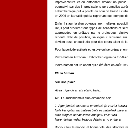
improvisateurs et en entonnant devant un public 
poursuivit par des improvisations personnelles après
Lekumberri qui prit la parole au nom de l’institut cult
en 2006 un kantaldi spécial reprenant ces compositio
Enfin, il s’agit là d’un ouvrage aux multiples possibi
lire, il peut procurer tous types de sensations et senti
approuvées en préface par le professeur d’unive
récente date de parution, sa vigueur l’entraîne su
devient aussi un outil utile pour des cours allant de la l
Pour la période estivale et festive qui se prépare, en v
Plaza batean Arizonan, Holbrooken egina da 1958-ko 
Plaza batean est un chant qui a été écrit en août 195
Plaza batean
Sur une place
Airea : Igande arrats etziño batez
Air : Le surlendemain d’un dimanche soir
1. Agur jendiak eta besta on koblak jin zaizkit burura
Nola frangotan gerthatzen baita ez naizelarik barura
Hoin alegera denak ikusiz ahalgetu zaiku ura
Haren lekuan edan baitugu delako arno on hura.
Bonjour tout le monde, et bonne fête, des strophes me