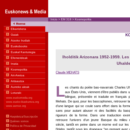
Inicio
>
EM
319
>
Kosmopolita
K
Iholditik Arizonara 1952-1959. Le
Uhald
Claude MEHATS
L
es chants du poète bas-navarrais Charles Uh
aux États-Unis, viennent d’être publiés dans 
bilingue, présentée et traduite en français
Mehats. De quoi, pour les bascophones, retrouver la
d’une langue qui se coule sans effort dans la forme
sans pour autant abuser ni des facilités du bas
rigueurs de la forme. Dans une traduction exem
retrouve l’univers d’un jeune Basque du milie
siècle, tantôt en peine dans un morne exil sur les
l’Idaho, tantôt sous les drapeaux "en prenant avec 