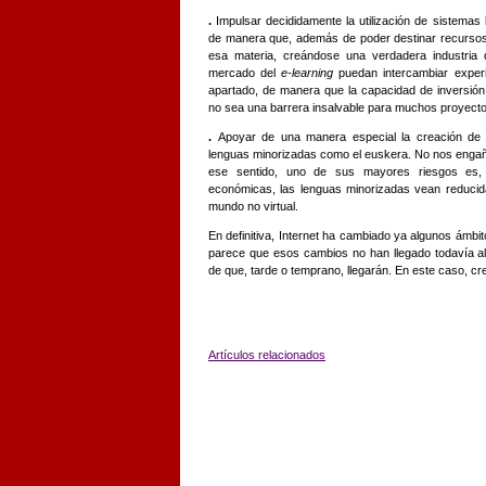
.
Impulsar decididamente la utilización de sistemas 
de manera que, además de poder destinar recursos 
esa materia, creándose una verdadera industria 
mercado del
e-learning
puedan intercambiar experi
apartado, de manera que la capacidad de inversión
no sea una barrera insalvable para muchos proyect
.
Apoyar de una manera especial la creación de 
lenguas minorizadas como el euskera. No nos engañ
ese sentido, uno de sus mayores riesgos es, 
económicas, las lenguas minorizadas vean reducida
mundo no virtual.
En definitiva, Internet ha cambiado ya algunos ámbi
parece que esos cambios no han llegado todavía a
de que, tarde o temprano, llegarán. En este caso, cr
Artículos relacionados