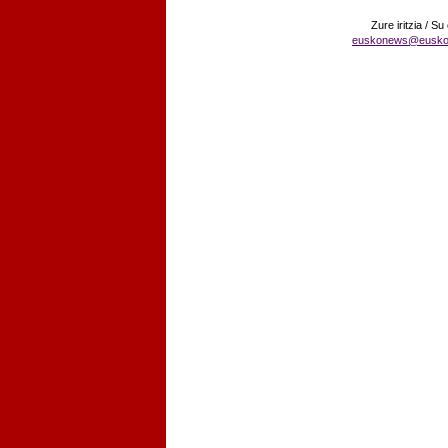
Zure iritzia / Su
euskonews@eusko