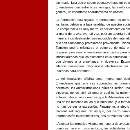
alumnado: falta que el sector educativo haga un es
Entendemos que, entre otras ventajas, la revolución
general, un importante abaratamiento de costes.
La Formación, sea reglada o permanente, es en nu
los haya: debido a la baja natalidad de nuestra soci
La competencia es muy fuerte, especialmente en ámb
la mano del
e-learning
, tal vez, podrían abordarse
manera, individualmente, son imposibles de materiali
que con alumnado y profesorado proveniente únicame
También podría orientarse el esfuerzo de más pr
preparar procesos y materiales avanzados para l
individualizados que los existentes en la actualidad. 
que vivimos a la enseñanza, y viceversa. Estam
infancia numerosos dispositivos electrónicos en
utilizarlos para aprender?
La Administración pública tiene mucho que dec
Entendemos que, una vez superadas las primeras
normales, las Administraciones públicas serían un
sinceros: no es fácil vislumbrar cual es la mejor
anhelos; ahora bien, creemos que la Administración
una de las materias en las que interviene, y la forma
no han de ser la excepción. Finalmente, a efecto
plantear solo lagunas, de las que, por cierto, ta
Internet están totalmente libres, nos atrevemos a pla
.
Adecuar la normativa vigente en materia de ayudas 
como se hace en otros ámbitos, las actividades for