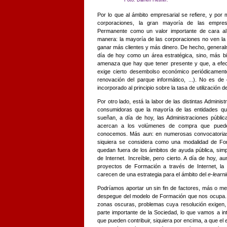
Foto: Darren Hester.
Por lo que al ámbito empresarial se refiere, y po
corporaciones, la gran mayoría de las empre
Permanente como un valor importante de cara al 
manera: la mayoría de las corporaciones no ven l
ganar más clientes y más dinero. De hecho, generalm
día de hoy como un área estratégica, sino, más 
amenaza que hay que tener presente y que, a efec
exige cierto desembolso económico periódicament
renovación del parque informático, ...). No es de
incorporado al principio sobre la tasa de utilización d
Por otro lado, está la labor de las distintas Adminis
consumidoras que la mayoría de las entidades q
sueñan, a día de hoy, las Administraciones públi
acercan a los volúmenes de compra que puede
conocemos. Más aun: en numerosas convocatoria
siquiera se considera como una modalidad de Fo
quedan fuera de los ámbitos de ayuda pública, simp
de Internet. Increíble, pero cierto. A día de hoy,
proyectos de Formación a través de Internet, la 
carecen de una estrategia para el ámbito del
e-learn
Podríamos aportar un sin fin de factores, más o m
despegue del modelo de Formación que nos ocupa. N
zonas oscuras, problemas cuya resolución exigen, a
parte importante de la Sociedad, lo que vamos a in
que pueden contribuir, siquiera por encima, a que el