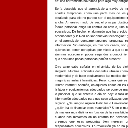
es: una herramienta novedosa para algo muy antigu
Sería deseable que el aprendizaje a través de Int
edades tempranas, como una parte más de los pro
obstáculo para ello no parece ser el equipamiento in
ancha. A nuestro modo de ver, el principal obstác
índole personal: exige un cambio de actitud, una 
educativos. De hecho, el alumnado que ha crecido 
ordenadores y la Red no son “nuevas tecnologías”, 
en el aprendizaje: comparten apuntes, preguntas, re
información. Sin embargo, en muchos casos, son 
quienes les ponen cortapisas, por miedo a que se c
alumnos accedan en pocos segundos a conocimiento
que solo unas pocas personas podían atesorar.
Otro tanto cabe señalar en el ámbito de los cic
Reglada. Muchas entidades docentes utilizan com
modernidad y de buen equipamiento las medias de “
magníficas aulas informáticas. Pero, ¿para qué se
utilizar Internet? Además, en aquellos casos en lo
la labor y equipamientos adecuados se pone de mani
la principal, que se detecta a día de hoy: la falta 
información adecuados para que sean utilizados co
reglado. ¿Se imagina alguien Institutos o Universidad
¿quién ha de financiar esos materiales? Si en el m
de manera muy distinta en función de la sensibilidad 
cuando nos movemos en un entorno tan novedoso 
creemos que esas preguntas bien merecen una
responsables educativos. La revolución ya se ha p