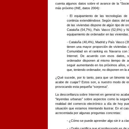
cuenta algunos datos sobre el avance de la “Socie
más próximo (INE, datos 2004):
- El equipamiento de las tecnologías de 
continúa extendiéndose. Según datos del s
de las viviendas dispone de algún tipo de 
Cataluña (54,7%), País Vasco (52,6%) y N
equipamiento de ordenador en las viviendas.
- Cataluña (40,4%), Madrid y País Vasco (3
tienen una mayor proporción de viviendas c
Comunidad en el ranking es Navarra con 
Internet. De acuerdo con esos datos, 
ordenador disponen al mismo tiempo de ac
seguir aumentando en los próximos años, vi
que, teniendo ordenador, no disponen en la a
¿Qué sucede, por lo tanto, para que un binomio ta
acabe de cuajar? Estos son, a nuestro modo de en
provocando esta pequeña “sorpresa”.
La desconfianza sobre Internet en general no acaba d
“leyendas urbanas” sobre aspectos como la segurid
realidad del comercio electrónico a día de hoy pu
situación que estamos intentando ilustrar. En el c
acrecentada por algunas preguntas concretas:
- ¿Cómo se puede aprender algo sin ir a cla
- ¿Quién certifica que el profesorado es de 